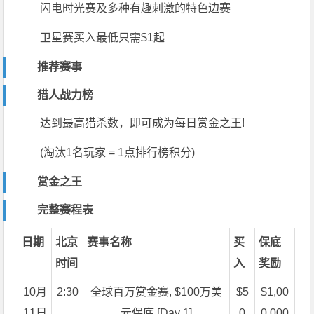
闪电时光赛及多种有趣刺激的特色边赛
卫星赛买入
最低只需$1起
推荐赛事
猎人战力榜
达到最高猎杀数，即可成为每日赏金之王!
(淘汰1名玩家 = 1点排行榜积分)
赏金之王
完整赛程表
日期
北京
赛事名称
买
保底
时间
入
奖励
10月
2:30
全球百万赏金赛, $100万美
$5
$1,00
11日
元保底 [Day 1]
0
0,000