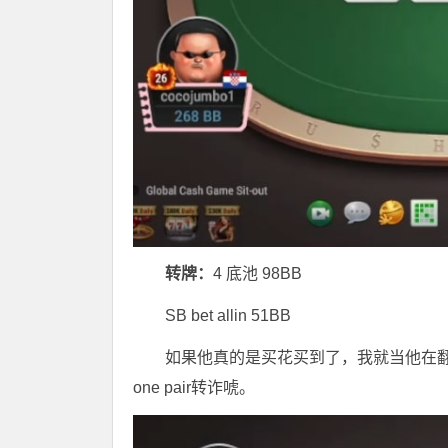
转牌：
4 底池 98BB
SB bet allin 51BB
如果他真的是买花买到了，我就当他在翻牌
one pair转诈唬。