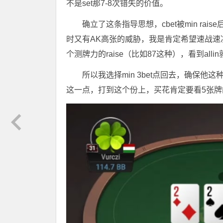
不是set那7-8次错失的价值。
确立了这条指导思想，cbet被min r
时又有AK高张的威胁，我是肯定希望速战速决的
个测牌力的raise（比如87这种），看到al
所以我选择min 3bet点回去，确保
这一点，打到这个份上，买花肯定要看5张