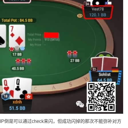
，IP倒是可以通过check来闪，但成功闪掉的那次不能弥补对方