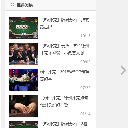
推荐阅读
【EV扑克】牌局分析：按套
路出牌
10/15
【EV扑克】玩法：五个德州
扑克坏习惯，小改变大提
升！
09/02
蜗牛扑克：2018WSOP最难
忘的事！
07/29
【蜗牛扑克】德州扑克如何
做到良好的平衡
01/14
【EV扑克】牌局分析：3枪