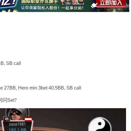
B, SB call
se 27BB, Hero min 3bet 40.5BB, SB call
闪Set？