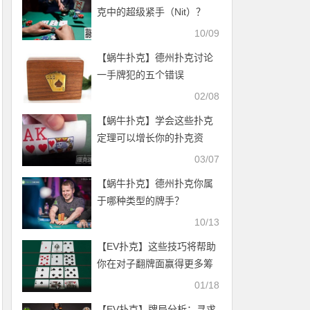
克中的超级紧手（Nit）？
10/09
【蜗牛扑克】德州扑克讨论
一手牌犯的五个错误
02/08
【蜗牛扑克】学会这些扑克
定理可以增长你的扑克资
金！
03/07
【蜗牛扑克】德州扑克你属
于哪种类型的牌手？
10/13
【EV扑克】这些技巧将帮助
你在对子翻牌面赢得更多筹
码
01/18
【EV扑克】牌局分析：寻求