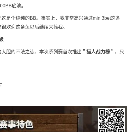
下200BB底池。
是个纯纯的BB。事实上，我非常高兴通过min 3bet这条
所以很欢迎这条鱼以后继续来搞我。
级
为大胆的不法之徒。本次系列赛首次推出＂
猎人战力榜
＂，只
。
王