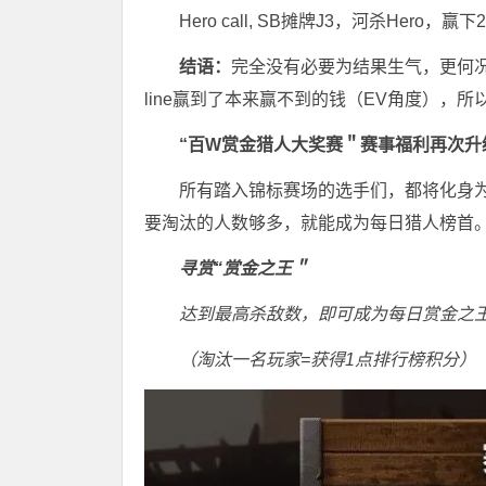
Hero call, SB摊牌J3，河杀Hero，赢
结语：
完全没有必要为结果生气，更何况这
line赢到了本来赢不到的钱（EV角度），
“百W赏金猎人大奖赛＂
赛事福利再次升
所有踏入锦标赛场的选手们，都将化身
要淘汰的人数够多，就能成为每日猎人榜首
寻赏“赏金之王＂
达到最高杀敌数，即可成为每日赏金之
（淘汰一名玩家=获得1点排行榜积分）