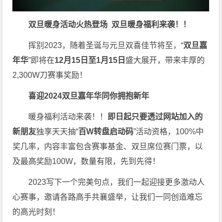
双旦暖身活动火热登场
双旦暖身福利来袭！！
挥别2023，随着圣诞与元旦双喜佳节将至，“
双旦嘉
年华
”即将在
12月15日至1月15日
盛大展开，带来丰厚的
2,300W刀赛事奖励！
喜迎2024
双旦嘉年华同你拥抱新年
暖身福利活动来袭！！
即日起只要透过网站加入的
新朋友
独享天天抽“
百W转盘启动码
”活动资格，100%中
奖几率，内容丰富包含赛事基金、双旦席位赛门票，以
及最高奖励100W，数量有限，先到先得！
2023写下一个完美句点，我们一起迎接更多激动人
心赛事，邀请各路高手共襄盛举，让我们一同创造难忘
的高光时刻！