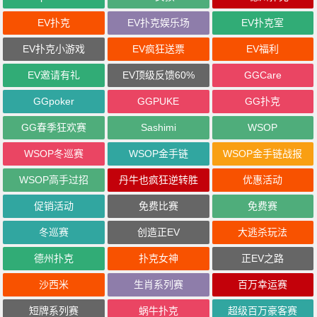
EV扑克
EV扑克娱乐场
EV扑克室
EV扑克小游戏
EV疯狂送票
EV福利
EV邀请有礼
EV顶级反馈60%
GGCare
GGpoker
GGPUKE
GG扑克
GG春季狂欢赛
Sashimi
WSOP
WSOP冬巡赛
WSOP金手链
WSOP金手链战报
WSOP高手过招
丹牛也疯狂逆转胜
优惠活动
促销活动
免费比赛
免费赛
冬巡赛
创造正EV
大逃杀玩法
德州扑克
扑克女神
正EV之路
沙西米
生肖系列赛
百万幸运赛
短牌系列赛
蜗牛扑克
超级百万豪客赛