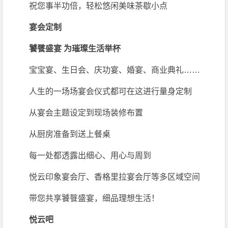
祝您事半功倍，轻松悠闲美味茶歇小点
宴会定制
饕餮盛宴 为璀璨生活举杯
宝宝宴、生日会、庆功宴、婚宴、商业典礼……
人生的一场场宴会仪式都可在这进行量身定制
从宴会主题设定到现场装修布置
从厨房准备到送上餐桌
每一处都透露出细心、用心与周到
悦云印象宴会厅、香格里拉宴会厅等多区域空间
带您共享饕餮盛宴，细品理想生活！
悦云吧