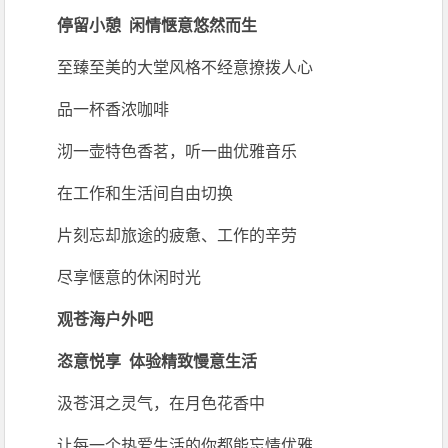
停留小憩 闲情惬意悠然而生
至臻至美的大堂风格不经意撩拨人心
品一杯香浓咖啡
沏一壶特色香茗，听一曲优雅音乐
在工作和生活间自由切换
片刻忘却旅途的疲惫、工作的辛劳
尽享惬意的休闲时光
观苍海户外吧
恣意悦享 体验精致慢意生活
汲苍洱之灵气，在月色花香中
让每一个热爱生活的你都能忘情优雅