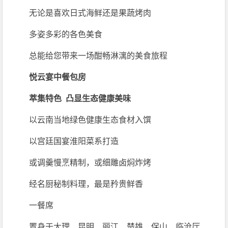
无论是喜欢日式海鲜还是果蔬烤肉
多姿多彩的各色美食
总能给您带来一场酣畅淋漓的美食旅程
悦云宴中餐包房
萃集特色 凸显生态健康美味
以云南当地绿色健康生态食材入馔
以宫廷国宴淮阳菜系打造
或调羹慢烹精制，或细雕卤焖炸烤
经名厨秘制料理，最是矜贵鲜香
一餐席
置身于大理、昆明、丽江、楚雄、保山、临沧厅