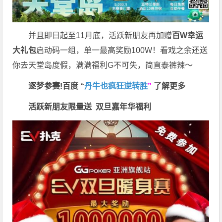
并且即日起至11月底，活跃新朋友再加赠
百W幸运
大礼包
启动码一组，单一最高奖励100W！看戏之余还送
你去天堂岛度假，满满福利G不可失，简直泰裤辣～
逐梦参赛!百度 “
丹牛也疯狂逆转胜
”
了解更多
活跃新朋友限量送
双旦嘉年华福利