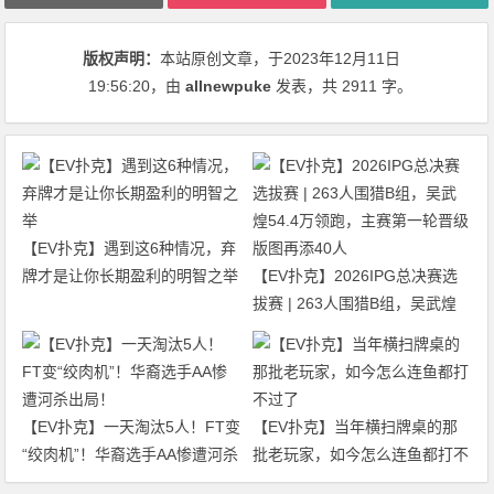
版权声明：
本站原创文章，于2023年12月11日
19:56:20
，由
allnewpuke
发表，共 2911 字。
【EV扑克】遇到这6种情况，弃
牌才是让你长期盈利的明智之举
【EV扑克】2026IPG总决赛选
拔赛 | 263人围猎B组，吴武煌
54.4万领跑，主赛第一轮晋级版
图再添40人
【EV扑克】一天淘汰5人！FT变
【EV扑克】当年横扫牌桌的那
“绞肉机”！华裔选手AA惨遭河杀
批老玩家，如今怎么连鱼都打不
出局！
过了