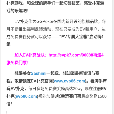
扑克游戏，和全球的牌手们一起切磋技艺，感受扑克游
戏的乐趣吧！
EV扑克作为GGPoker在国内新开设的旗舰品牌，每
月不断推出福利反馈活动，现在只要成为EV新用户，达
成免费赛任务就可以获得——
"EV专属大宝箱"启动码1
组
加入EV扑克战队：
http://evpk7.com/96088
再送4
张免费门票！
想跟美女
Sashimi
一起玩，
想知道最新资讯与赛
程，
敬请锁定EV扑克官网(
www.evp86.com
)。
看牌手痒
玩EV扑克，
每日多场免费赛奖励高达20w，现在注册
EV
扑克(
evp86.com
)
额外加赠
8张幸运赛门票
最高奖励1500
倍！