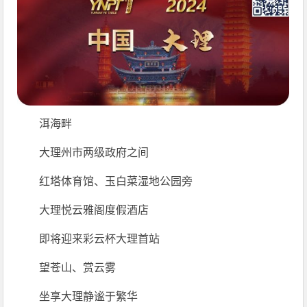
洱海畔
大理州市两级政府之间
红塔体育馆、玉白菜湿地公园旁
大理悦云雅阁度假酒店
即将迎来彩云杯大理首站
望苍山、赏云雾
坐享大理静谧于繁华