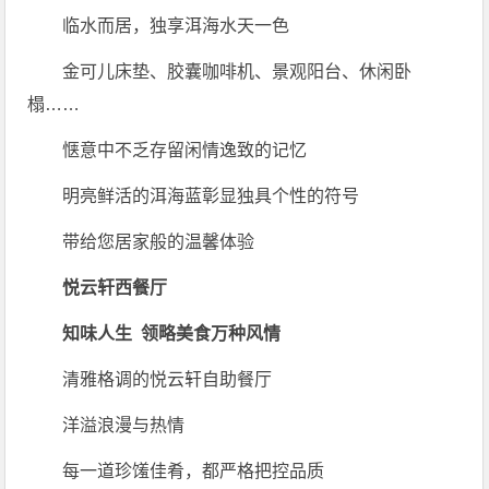
临水而居，独享洱海水天一色
金可儿床垫、胶囊咖啡机、景观阳台、休闲卧
榻……
惬意中不乏存留闲情逸致的记忆
明亮鲜活的洱海蓝彰显独具个性的符号
带给您居家般的温馨体验
悦云轩西餐厅
知味人生 领略美食万种风情
清雅格调的悦云轩自助餐厅
洋溢浪漫与热情
每一道珍馐佳肴，都严格把控品质