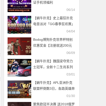
证手机领福利
06/14
【蜗牛扑克】史上最狂扑克
电音派对「GG春季狂欢赛」
周日邀您一起嗨！
04/04
Bodog博狗扑克世界杯特别
优惠奖金【注册就送200元
仅限六周】
06/09
【蜗牛扑克】魏国梁夺劳力
士冠军，全新十二生肖系列
赛千万登场，“蔚来”来袭！
03/01
【蜗牛扑克】APL亚洲扑克
联盟杯倒数3日，各路英雄奔
赴八大战区，激战将起!
01/30
聚焦欧冠半决赛 送2018俄罗