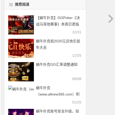
推荐阅读
【蜗牛扑克】GGPoker《决
战马耳他赛事》本周日君临
开场展开欧洲扑克战役之旅
10/31
蜗牛扑克祝2020元旦快乐鼠
年大吉
12/25
蜗牛扑克GG汇率调整通知
09/08
蜗牛扑克
（www.allnew366.com）积
分统计时间调整
01/25
蜗牛扑克账号安全升级，验