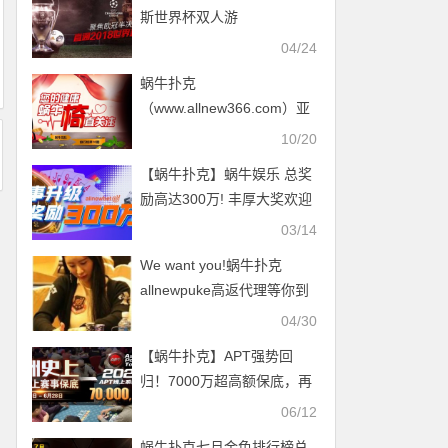
斯世界杯双人游
04/24
蜗牛扑克
（www.allnew366.com）亚
洲厅每周四进行例行维护
10/20
【蜗牛扑克】蜗牛娱乐 总奖
励高达300万! 丰厚大奖欢迎
来战!
03/14
We want you!蜗牛扑克
allnewpuke高返代理等你到
来~！
04/30
【蜗牛扑克】APT强势回
归！7000万超高额保底，再
加码奢华冠军奖项
06/12
蜗牛扑克七月金色排行榜总