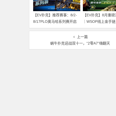
【EV扑克】推荐赛事：8/2-
【EV扑克】8月重
8/17PLO奥马哈系列赛开启
｜WSOP线上金手链
｜多场神秘赏金赛事与排行
赛、PLO奥马哈狂
榜奖励同步登场
桌奖励同步开启
上一篇
蜗牛扑克迎战双十一，“2零A7”嗨翻天