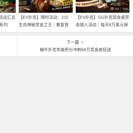
磅活动汇总
【EV扑克】限时活动：215
【EV扑克】GG扑克现金桌赏
系列
生肖神秘赏金之王｜重复晋
金猎人活动｜每天8万美元保
欢及现金
级DAY2，赢APT仁川站电子
底红包雨，现金桌玩家都有
参赛券抽奖资格
机会参与
下一篇
蜗牛扑克年底积分冲刺68万奖金疯狂送