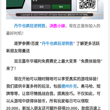
丹牛也疯狂逆转胜
，
决胜小妹
，现在正是你加入的
最好时机！
逐梦参赛!百度 “
丹牛也疯狂逆转胜
”
了解更多
活跃
新朋友限量送
双旦嘉年华福利
免费赛史上最大变革
”免费体验场”
来了！
现在开始可以随时随地可以享受真实的游戏体验！
我们提供丰富多样的玩法，包括
德州扑克
、奥马哈、短
牌等等，让您尽情挑战自我，提高技巧。不仅如此，
可
以从游戏中获得体验币，所有玩家每日可以领取
20,000，新加入朋友还可额外获得20,000，助您迅速上