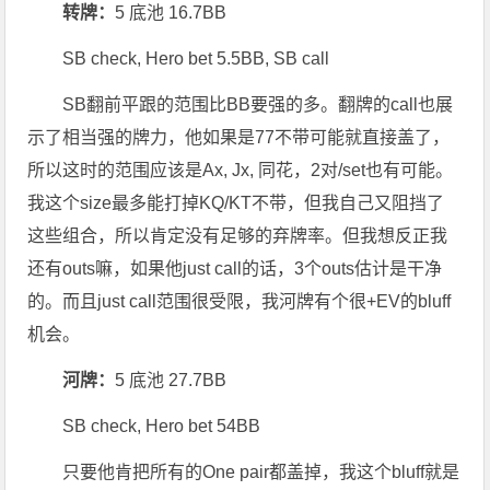
转牌：
5 底池 16.7BB
SB check, Hero bet 5.5BB, SB call
SB翻前平跟的范围比BB要强的多。翻牌的call也展
示了相当强的牌力，他如果是77不带可能就直接盖了，
所以这时的范围应该是Ax, Jx, 同花，2对/set也有可能。
我这个size最多能打掉KQ/KT不带，但我自己又阻挡了
这些组合，所以肯定没有足够的弃牌率。但我想反正我
还有outs嘛，如果他just call的话，3个outs估计是干净
的。而且just call范围很受限，我河牌有个很+EV的bluff
机会。
河牌：
5 底池 27.7BB
SB check, Hero bet 54BB
只要他肯把所有的One pair都盖掉，我这个bluff就是