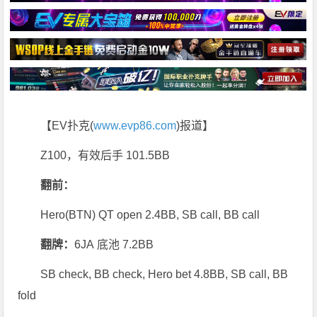
【EV扑克(
www.evp86.com
)报道】
Z100，有效后手 101.5BB
翻前：
Hero(BTN) QT open 2.4BB, SB call, BB call
翻牌：
6JA 底池 7.2BB
SB check, BB check, Hero bet 4.8BB, SB call, BB
fold