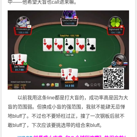
中——他希望大盲也call进来嘛。
以前我用这条line都是打大盲的，成功率高是因为大
盲的范围弱。但换成小盲的强范围，我就不能肆无忌惮
地bluff了。不过也不要矫枉过正，撞了一次钢板后就不
敢bluff了，下次应该要挑选带的组合来bluff。