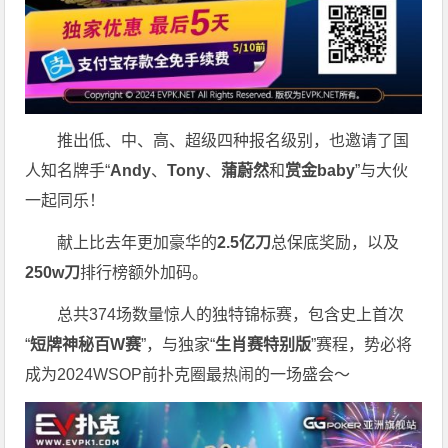
推出低、中、高、超级四种报名级别，也邀请了国
人知名牌手“
Andy
、
Tony
、
蒲蔚然
和
赏金baby
”与大伙
一起同乐！
献上比去年更加豪华的
2.5亿刀
总保底奖励，以及
250w刀
排行榜额外加码。
总共374场数量惊人的独特锦标赛，包含史上首次
“
短牌神秘百W赛
”，与独家“
生肖赛特别版
”赛程，势必将
成为2024WSOP前扑克圈最热闹的一场盛会～