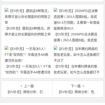
【EV扑克】遇到这6种情况，弃
牌才是让你长期盈利的明智之举
【EV扑克】2026IPG总决赛选
拔赛 | 263人围猎B组，吴武煌
54.4万领跑，主赛第一轮晋级版
图再添40人
【EV扑克】一天淘汰5人！FT变
【EV扑克】当年横扫牌桌的那
“绞肉机”！华裔选手AA惨遭河杀
批老玩家，如今怎么连鱼都打不
出局！
过了
上一篇
下一篇
【EV扑克】牌局分析：打重注拿薄价值
【EV扑克】牌局分析：危险牌面诱捕
文