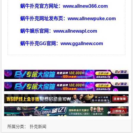
蜗牛扑克官方网址：
www.allnew366.com
蜗牛扑克网址发布页：
www.allnewpuke.com
蜗牛娱乐官网：
www.allnewapl.com
蜗牛扑克GG官网：
www.ggallnew.com
所属分类：
扑克新闻