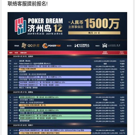
联络客服提前报名!