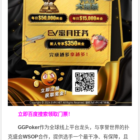
立即百度搜索领取门票！
GGPoker
作为全球线上平台龙头，与享誉世界的扑
克盛会
WSOP
合作，提供选手一个最干净、有保障，且