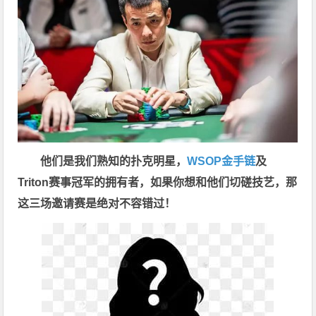
他们是我们熟知的扑克明星，
WSOP金手链
及
Triton赛事冠军的拥有者，如果你想和他们切磋技艺，那
这三场邀请赛是绝对不容错过！