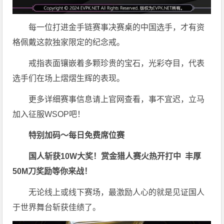
每一位打进金手链赛事决赛桌的中国选手，才有资
格佩戴这款独家限定的纪念戒。
戒指表面镶嵌着多颗珍贵的宝石，光彩夺目，代表
选手们在场上熠熠生辉的表现。
更多详细赛事信息请上官网查看，事不宜迟，立马
加入征服WSOP吧！
特别加码～每日免费席位赛
国人斩获
10W
大奖！
赏金猎人赛火热开打中 丰厚
50M刀奖励等你来战！
无论线上或线下赛场，最激励人心的就是见证国人
于世界舞台斩获佳绩了。