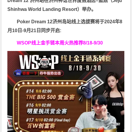
Dream 12 济州站在济州神话世界度假酒店–蓝鼎（Jeju
Shinhwa World Landing Resort）举办。
Poker Dream 12济州岛站线上选拔赛将于2024年8
月10日-9月21日同步开启:
WSOP线上金手链
本周火热推荐
8/18-9/30