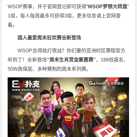
WSOP赛事，并于官网登记即可获得“
WSOP梦想大转盘
”
1组，每人每周最多可获得3组，更多信息请上官网查
看。
国人最爱周末狂欢赛
全新登场
WSOP总得挑灯夜战？你们要的亚洲时区赛程官方
听到了！全新登场
“周末生肖赏金聚惠赛”
，188低报名、
50W高保底、多种赛制的周末系列赛。