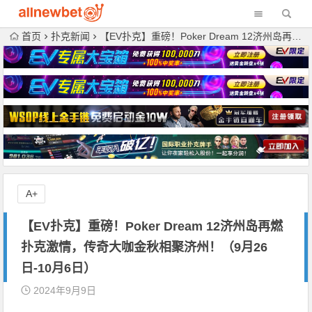
首页
扑克新闻
【EV扑克】重磅！Poker Dream 12济州岛再燃扑克激情，传奇大咖金秋相聚济州！（9月26日-10月6日）
A+
【EV扑克】重磅！Poker Dream 12济州岛再燃
扑克激情，传奇大咖金秋相聚济州！（9月26
日-10月6日）
2024年9月9日