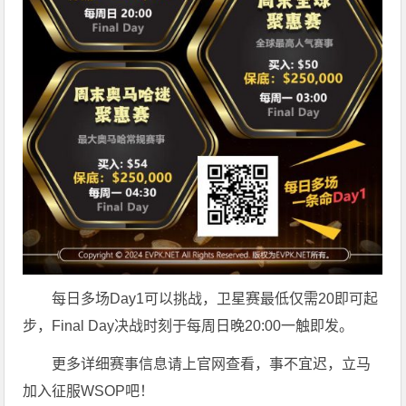
每日多场Day1可以挑战，卫星赛最低仅需20即可起
步，Final Day决战时刻于每周日晚20:00一触即发。
更多详细赛事信息请上官网查看，事不宜迟，立马
加入征服WSOP吧！