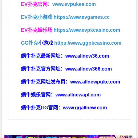
EV扑克官网：
www.evpukes.com
EV扑克小游戏
https://www.evgames.cc
EV扑克娱乐场
https://www.evpkcasino.com
GG扑克
小游戏
https://www.ggpkcasino.com
蜗牛扑克最新网址：
www.allnew36.com
蜗牛扑克官方网址：
www.allnew366.com
蜗牛扑克网址发布页：
www.allnewpuke.com
蜗牛娱乐官网：
www.allnewapl.com
蜗牛扑克GG官网：
www.ggallnew.com