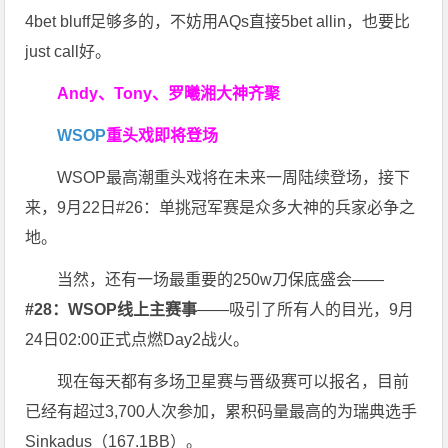
4bet bluff足够多的，不妨用AQs直接5bet allin，也要比
just call好。
Andy、Tony、罗曦湘大神齐聚
WSOP
重头戏即将登场
WSOP最高潮重头戏将在未来一周陆续登场，接下
来，9月22日#26：单挑冠军赛是众多大神的兵家必争之
地。
当然，还有一场最重要的250w刀保底盛会——
#28：WSOP线上主赛事
——吸引了所有人的目光，9月
24日02:00正式点燃Day2战火。
现在每天都有多场卫星赛与晋级赛可以报名，目前
已经有超过3,700人次参加，累积码量最高的为瑞典选手
Sinkadus（167.1BB）。