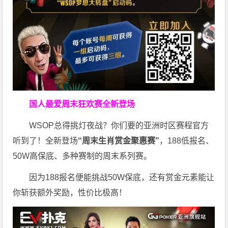
国人最爱周末狂欢赛
全新登场
WSOP总得挑灯夜战？你们要的亚洲时区赛程官方
听到了！全新登场
“周末生肖赏金聚惠赛”
，188低报名、
50W高保底、多种赛制的周末系列赛。
因为188报名便能挑战50W保底，还有赏金元素能让
你斩获额外奖励，性价比极高！