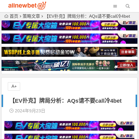
首页
策略文章
【EV扑克】牌局分析：AQs请不要call冷4bet
A+
【EV扑克】牌局分析：AQs请不要call冷4bet
2024年9月23日