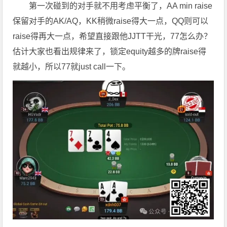
第一次碰到的对手就不用考虑平衡了，AA min raise
保留对手的AK/AQ，KK稍微raise得大一点，QQ则可以
raise得再大一点，希望直接跟他JJTT干光，77怎么办？
估计大家也看出规律来了，锁定equity越多的牌raise得
就越小，所以77就just call一下。