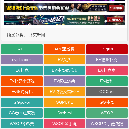
所属分类：
扑克新闻
APL
APT亚巡赛
EVgirls
evpks.com
EV女孩
EV德州扑克
EV扑克
EV扑克娱乐场
EV扑克室
EV扑克小游戏
EV疯狂送票
EV福利
EV邀请有礼
EV顶级反馈60%
GGCare
GGpoker
GGPUKE
GG扑克
GG春季狂欢赛
Sashimi
WSOP
WSOP冬巡赛
WSOP金手链
WSOP金手链战报