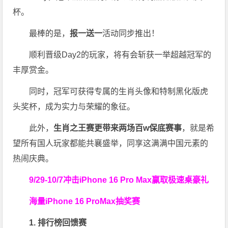
杯。
最棒的是，
报一送一
活动同步推出！
顺利晋级Day2的玩家，将有会斩获一举超越冠军的
丰厚赏金。
同时，冠军可获得专属的生肖头像和特制黑化版虎
头奖杯，成为实力与荣耀的象征。
此外，
生肖之王赛更带来两场百w保底赛事
，就是希
望所有国人玩家都能共襄盛举，同享这满满中国元素的
热闹庆典。
9/29-10/7
冲击iPhone 16 Pro Max
赢取极速桌豪礼
海量iPhone 16 ProMax抽奖赛
1. 排行榜回馈赛