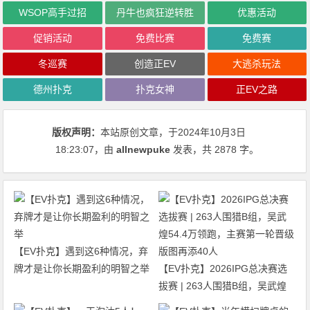
WSOP高手过招
丹牛也疯狂逆转胜
优惠活动
促销活动
免费比赛
免费赛
冬巡赛
创造正EV
大逃杀玩法
德州扑克
扑克女神
正EV之路
版权声明：
本站原创文章，于2024年10月3日
18:23:07
，由
allnewpuke
发表，共 2878 字。
【EV扑克】遇到这6种情况，弃
牌才是让你长期盈利的明智之举
【EV扑克】2026IPG总决赛选
拔赛 | 263人围猎B组，吴武煌
54.4万领跑，主赛第一轮晋级版