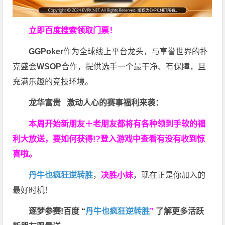
立即百度搜索领取门票！
GGPoker
作为全球线上平台龙头，与享誉世界的扑
克盛会
WSOP
合作，提供选手一个最干净、有保障，且
充满乐趣的竞技环境。
龙华富贵 激动人心的赛事福利来袭：
本周开始新朋友＋老朋友都将有各种领到手软的福
利大放送，要如何获得!?登入游戏中查看有没有收到惊
喜啦。
丹牛也疯狂逆转胜
，
决胜小妹
，现在正是你加入的
最好时机！
逐梦参赛!百度 “
丹牛也疯狂逆转胜
”
了解更多
活跃