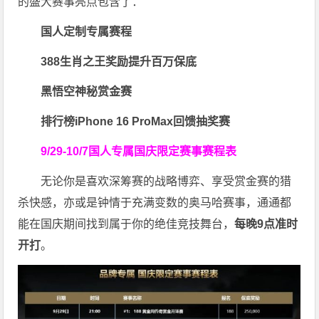
的盛大赛事亮点包含了：
国人定制专属赛程
388生肖之王奖励提升百万保底
黑悟空神秘赏金赛
排行榜iPhone 16 ProMax回馈抽奖赛
9/29-10/7国人专属
国庆限定赛事赛程表
无论你是喜欢深筹赛的战略博弈、享受赏金赛的猎
杀快感，亦或是钟情于充满变数的奥马哈赛事，通通都
能在国庆期间找到属于你的绝佳竞技舞台，
每晚9点准时
开打
。