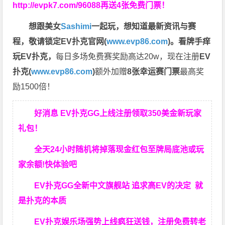
http://evpk7.com/96088
再送4张免费门票！
想跟美女
Sashimi
一起玩，
想知道最新资讯与赛
程，
敬请锁定EV扑克官网(
www.evp86.com
)。
看牌手痒
玩EV扑克，
每日多场免费赛奖励高达20w，现在注册
EV
扑克(
www.evp86.com
)
额外加赠
8张幸运赛门票
最高奖
励1500倍！
好消息 EV扑克GG上线注册领取350美金新玩家
礼包！
全天24小时随机将掉落现金红包至牌局底池或玩
家余额!快体验吧
EV扑克GG
全新中文旗舰站
追求高EV
的决定
就
是扑克的本质
EV扑克娱乐场强势上线疯狂送钱，注册免费转老