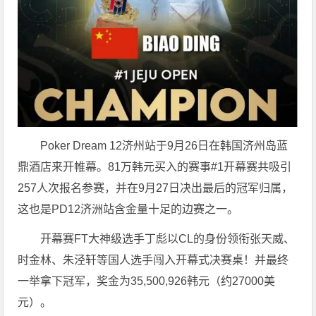
Poker Dream 12济州站于9月26日在韩国济州岛蓝
鼎酒店来开帷幕。81万韩元买入的赛事#1开幕赛共吸引
257人次报名参赛，并在9月27日决出最后的冠军归属，
这也是PD12济洲站含金量十足的边赛之一。
开幕赛FT大神级选手丁彪以CL的身份领衔张天威、
时金林、朱泾轩等国人选手闯入开幕式决赛桌！并最终
一举拿下冠军，奖金为35,500,926韩元（约27000美
元）。