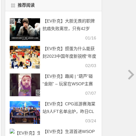
推荐阅读
【EV扑克】大胆无畏的职牌
抗癌失败离世，只有42岁
01/16
【EV扑克】掼蛋为什么能获
封2023中国年度新锐榜“年度
游戏”？
02/03
【EV扑克】趣闻 | “葫芦”碰
“金刚” – 玩家在WSOP主赛
事的第一手牌就被淘汰
07/07
【EV扑克】CPG巡游赛海棠
站9人FT名单出炉，昨日CL
成今日泡沫，徐尔顿破千万
03/24
记分接棒领跑决赛桌！
【EV扑克】生涯首进WSOP