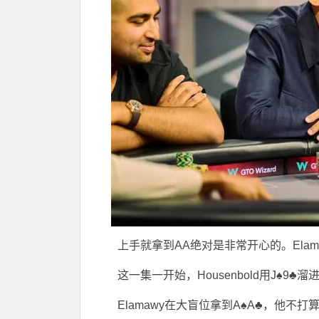
上手就拿到AA绝对是非常开心的。Ela
这一集一开始，Housenbold用J♠9♣溜进
Elamawy在大盲位拿到A♠A♣，他不打算