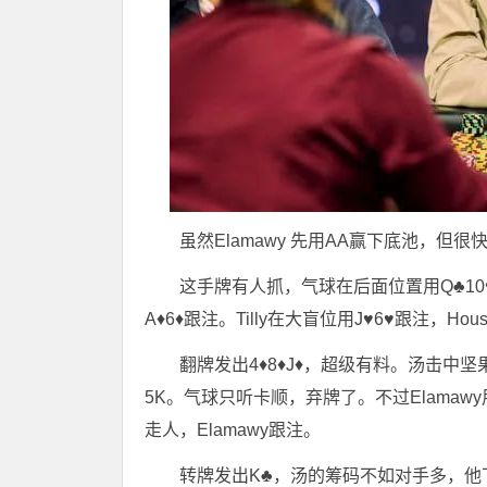
虽然Elamawy 先用AA赢下底池，但
这手牌有人抓，气球在后面位置用Q♣10♥
A♦6♦跟注。Tilly在大盲位用J♥6♥跟注，Hou
翻牌发出4♦8♦J♦，超级有料。汤击中坚
5K。气球只听卡顺，弃牌了。不过Elamawy用
走人，Elamawy跟注。
转牌发出K♣，汤的筹码不如对手多，他下注