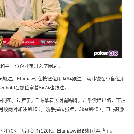
很快和另一位企业家进入了困局。
加注。Elamawy 在按钮位用J♠8♠跟注，汤玮锐在小盲位用
senbold在抓位拿着8♥7♠也跟注。
果同花，过牌了。Tilly拿着顶对弱踢脚，几乎没啥出路，下注
顶两对加注到15K。汤手握超强牌，3bet到45K。Tilly赶紧
70K，后手还有120K。Elamawy很识相地弃牌了。