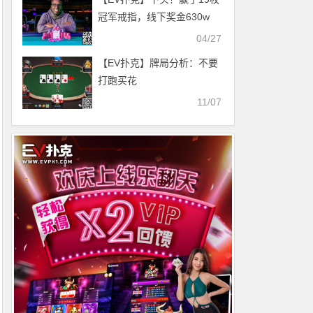
冠军戒指，线下奖金630w
刀，却欠人11w五年不还
04/27
【EV扑克】牌局分析：不要
打跑买花
11/07