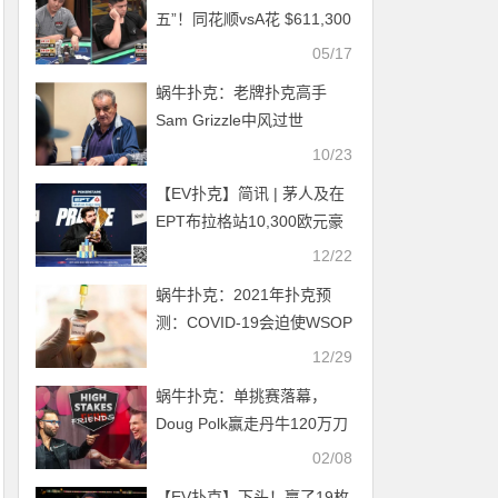
五”！同花顺vsA花 $611,300
超大底池！
05/17
蜗牛扑克：老牌扑克高手
Sam Grizzle中风过世
10/23
【EV扑克】简讯 | 茅人及在
EPT布拉格站10,300欧元豪
客赛决赛获得第九名
12/22
蜗牛扑克：2021年扑克预
测：COVID-19会迫使WSOP
再次取消吗？
12/29
蜗牛扑克：单挑赛落幕，
Doug Polk赢走丹牛120万刀
02/08
【EV扑克】下头！赢了19枚