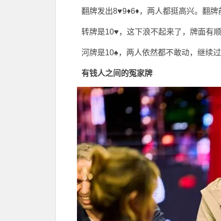
翻牌发出8♥9♦6♦，两人都挺高兴。翻
转牌是10♥，这下浪不起来了，牌面有
河牌是10♠，两人依然都不敢动，继续
有钱人之间的冤家牌