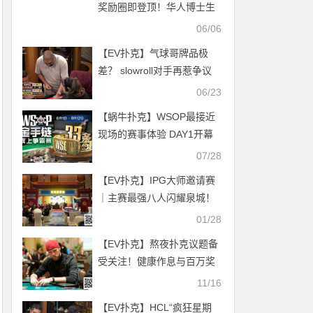
奖励圈即登顶！华人博士生
Honghao Zhang斩获$1500
06/06
六人桌金手链
【EV扑克】气球哥牌品极
差？ slowroll对手再惹争议
06/23
【蜗牛扑克】WSOP最接近
现场的赛事体验 DAY1开幕
赛已如火如荼展开中 线下赛
07/28
事指南大公开！
【EV扑克】IPG大师邀请赛
｜主赛最强八人闪耀泉城！
卫冕冠军李靖晶一骑绝尘再
01/28
度领跑！
【EV扑克】熬夜扑克议题备
受关注！健康作息与百万奖
金如何兼得？我们找到了完
11/16
美的最佳解！
【EV扑克】HCL“疯狂星期