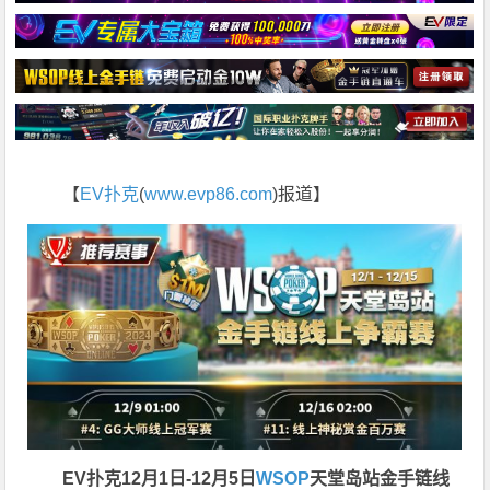
【
EV扑克
(
www.evp86.com
)报道】
EV扑克12月1日-12月5日
WSOP
天堂岛站金手链线