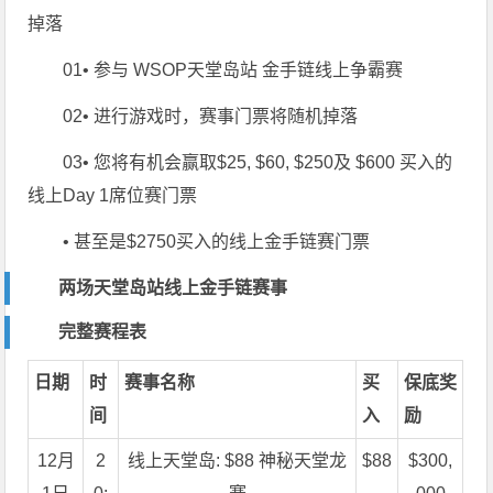
掉落
01
• 参与 WSOP天堂岛站 金手链线上争霸赛
02
• 进行游戏时，赛事门票将随机掉落
03
• 您将有机会赢取
$25, $60, $250
及
$600
买入的
线上Day 1席位赛门票
• 甚至是
$2750
买入的线上金手链赛门票
两场天堂岛站
线上金手链
赛事
完整赛程表
日期
时
赛事名称
买
保底奖
间
入
励
12月
2
线上天堂岛: $88 神秘天堂龙
$88
$300,