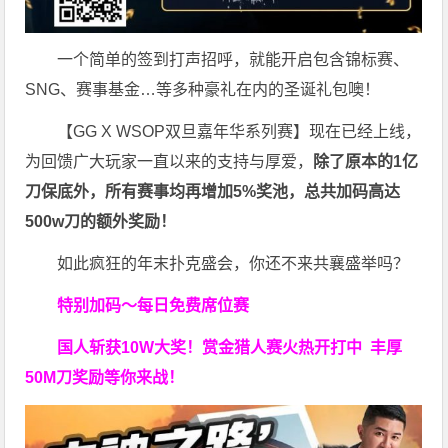
一个简单的签到打声招呼，就能开启包含锦标赛、
SNG、赛事基金…等多种豪礼在内的圣诞礼包噢！
【GG X WSOP双旦嘉年华系列赛】现在已经上线，
为回馈广大玩家一直以来的支持与厚爱，
除了原本的1亿
刀保底外，所有赛事均再增加5%奖池，总共加码高达
500w刀
的额外奖励！
如此疯狂的年末扑克盛会，你还不来共襄盛举吗？
特别加码～每日免费席位赛
国人斩获
10W
大奖！
赏金猎人赛火热开打中 丰厚
50M刀奖励等你来战！