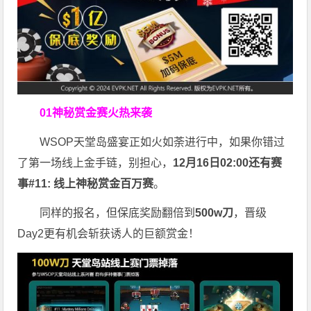
01
神秘赏金赛火热来袭
WSOP天堂岛盛宴正如火如荼进行中，如果你错过
了第一场线上金手链，别担心，
12月16日02:00还有赛
事#11: 线上神秘赏金百万赛
。
同样的报名，但保底奖励翻倍到
500w刀
，晋级
Day2更有机会斩获诱人的巨额赏金！