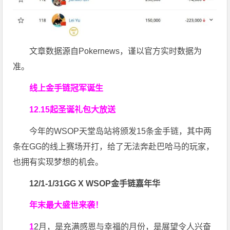
文章数据源自Pokernews，谨以官方实时数据为
准。
线上金手链冠军诞生
12.15起圣诞礼包大放送
今年的WSOP天堂岛站将颁发15条金手链，其中两
条在GG的线上赛场开打，给了无法奔赴巴哈马的玩家，
也拥有实现梦想的机会。
12/1-1/31
GG X WSOP金手链嘉年华
年末最大盛世来袭！
1
2月，是充满感恩与幸福的月份，是展望令人兴奋