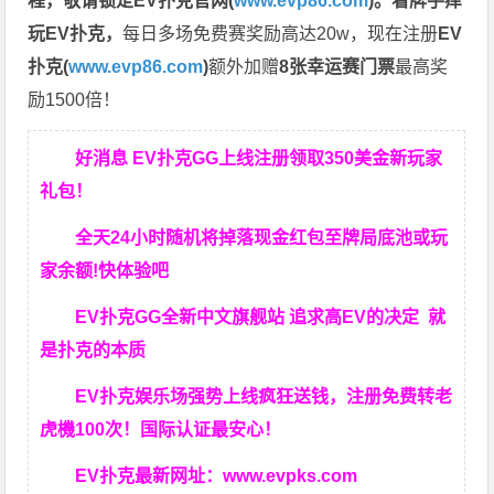
程，
敬请锁定EV扑克官网(
www.evp86.com
)。
看牌手痒
玩EV扑克，
每日多场免费赛奖励高达20w，现在注册
EV
扑克(
www.evp86.com
)
额外加赠
8张幸运赛门票
最高奖
励1500倍！
好消息 EV扑克GG上线注册领取350美金新玩家
礼包！
全天24小时随机将掉落现金红包至牌局底池或玩
家余额!快体验吧
EV扑克GG
全新中文旗舰站
追求高EV
的决定
就
是扑克的本质
EV扑克娱乐场强势上线疯狂送钱，注册免费转老
虎機100次！国际认证最安心！
EV扑克最新网址：
www.evpks.com