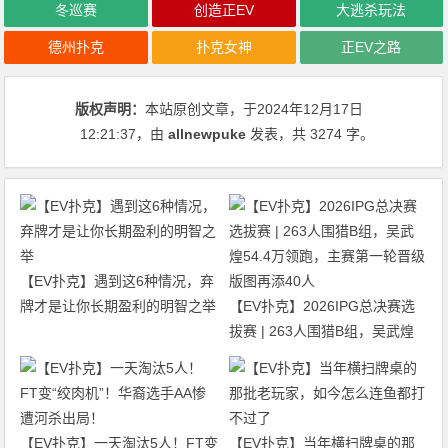
冬巡赛
创造正EV
大逃杀玩法
德州扑克
扑克女神
正EV之路
版权声明：
本站原创文章，于2024年12月17日
12:21:37
，由
allnewpuke
发表，共 3274 字。
【EV扑克】遇到这6种情况，弃
牌才是让你长期盈利的明智之举
【EV扑克】2026IPG总决赛选
拔赛 | 263人围猎B组，吴武煌
54.4万领跑，主赛第一轮晋级版
图再添40人
【EV扑克】一天淘汰5人！FT变
【EV扑克】当年横扫牌桌的那