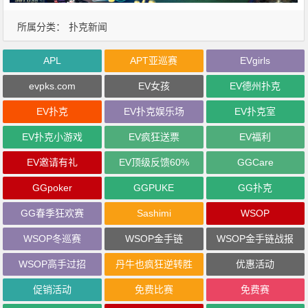
所属分类：
扑克新闻
APL
APT亚巡赛
EVgirls
evpks.com
EV女孩
EV德州扑克
EV扑克
EV扑克娱乐场
EV扑克室
EV扑克小游戏
EV疯狂送票
EV福利
EV邀请有礼
EV顶级反馈60%
GGCare
GGpoker
GGPUKE
GG扑克
GG春季狂欢赛
Sashimi
WSOP
WSOP冬巡赛
WSOP金手链
WSOP金手链战报
WSOP高手过招
丹牛也疯狂逆转胜
优惠活动
促销活动
免费比赛
免费赛