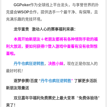
GGPoker
作为全球线上平台龙头，与享誉世界的扑
克盛会
WSOP
合作，提供选手一个最干净、有保障，且
充满乐趣的竞技环境。
龙华富贵 激动人心的赛事福利来袭：
本周开始新朋友＋老朋友都将有各种领到手软的福
利大放送，要如何获得!?登入游戏中查看有没有收到惊
喜啦。
丹牛也疯狂逆转胜
，
决胜小妹
，现在正是你加入的
最好时机！
逐梦参赛!百度 “
丹牛也疯狂逆转胜
”
了解更多
活跃
新朋友限量送
双旦嘉年华福利
免费赛史上最大变革
”免费体验场”
来了！