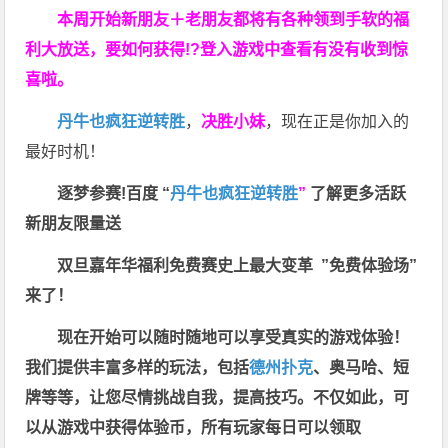
本周开始新朋友＋老朋友都将有各种领到手软的福
利大放送，要如何获得!?登入游戏中查看有没有收到惊
喜啦。
丹牛也疯狂逆转胜
，
决胜小妹
，现在正是你加入的
最好时机！
逐梦参赛!百度 “
丹牛也疯狂逆转胜
”
了解更多
活跃
新朋友限量送
双旦嘉年华福利
免费赛史上最大变革
”免费体验场”
来了！
现在开始可以随时随地可以享受真实的游戏体验！
我们提供丰富多样的玩法，包括
德州扑克
、奥马哈、短
牌等等，让您尽情挑战自我，提高技巧。不仅如此，
可
以从游戏中获得体验币，所有玩家每日可以领取