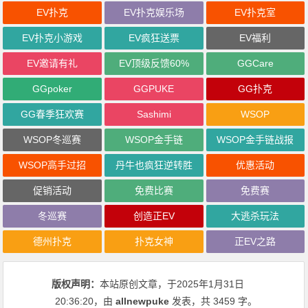
EV扑克
EV扑克娱乐场
EV扑克室
EV扑克小游戏
EV疯狂送票
EV福利
EV邀请有礼
EV顶级反馈60%
GGCare
GGpoker
GGPUKE
GG扑克
GG春季狂欢赛
Sashimi
WSOP
WSOP冬巡赛
WSOP金手链
WSOP金手链战报
WSOP高手过招
丹牛也疯狂逆转胜
优惠活动
促销活动
免费比赛
免费赛
冬巡赛
创造正EV
大逃杀玩法
德州扑克
扑克女神
正EV之路
版权声明：
本站原创文章，于2025年1月31日
20:36:20
，由
allnewpuke
发表，共 3459 字。