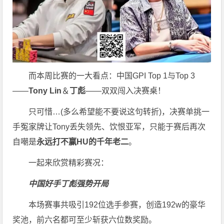
而本周比赛的一大看点：中国GPI Top 1与Top 3
——
Tony Lin
＆
丁彪
——双双闯入决赛桌！
只可惜…(多么希望能不要说这句转折)，决赛单挑一
手冤家牌让Tony丢失领先、饮恨亚军，只能于赛后再次
自嘲是
永远打不赢HU的千年老二
。
一起来欣赏精彩赛况：
中国好手丁彪强势开局
本场赛事共吸引192位选手参赛，创造192w的豪华
奖池，前六名都可至少斩获六位数奖励。