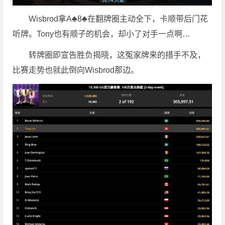
Wisbrod拿A♣8♣在翻牌圈主动全下，卡顺带后门花
听牌。Tony也有顺子的机会，却小了对手一点啊…
转牌圈即宣告胜负揭晓，这冤家牌来的措手不及，
比赛走势也就此倒向Wisbrod那边。