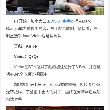
FT开始，加拿大三条
WSOP金手链
得主Mark
Radoja成为首位出局者，被丁彪给收割。紧接着，巴西
明星选手Joao Vieira也遭遇淘汰：
丁彪：A♣K♣
Vieira：Q♠Q♦
Vieira在BTN位对丁彪的加注进行了3-Bet，并在遭
遇4-Bet全下后选择跟注。
翻牌发出5♥10♣5♠，Vieira暂时领先。但转牌的K♠
逆转战局，丁彪击中更大的对子，最终在河牌4♦后成功
淘汰对手。