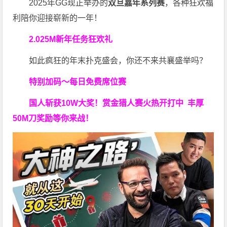
2025年GG现正举办的
双旦嘉年系列赛
，各种狂欢福
利陪你迎接崭新的一年！
2.025M新年任务狂欢礼
如此疯狂的年末扑克盛会，你还不来共襄盛举吗？
特别加码～每日免费席位赛
国人斩获
10W
大奖！
赏金猎人赛火热开打中 丰厚
50M刀奖励等你来战！