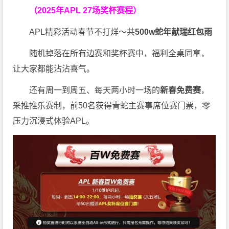
（2025年APL 27场奖杯赛程）
APL精彩活动春节不打烊～共
500w蛇年献瑞红包雨
随机掉落在所有边赛和奖杯赛中，福利全桌同享，
让大家都能沾沾喜气。
还有周一到周五、每天两小时一场的
新春免费赛
，
采推推乐赛制，前50名获得青蛇主赛事席位赛门票，零
压力沉浸式体验APL。