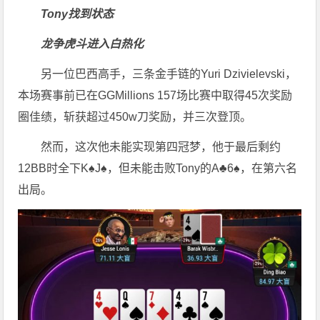
Tony找到状态
龙争虎斗进入白热化
另一位巴西高手，三条金手链的Yuri Dzivielevski，
本场赛事前已在GGMillions 157场比赛中取得45次奖励
圈佳绩，斩获超过450w刀奖励，并三次登顶。
然而，这次他未能实现第四冠梦，他于最后剩约
12BB时全下K♠J♠，但未能击败Tony的A♣6♠，在第六名
出局。