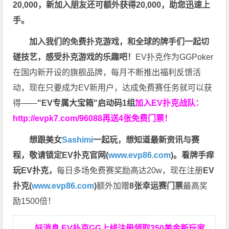
20,000，新加入朋友还可额外获得20,000，助您迅速上
手。
加入我们的免费扑克游戏，和全球的牌手们一起切
磋技艺，感受扑克游戏的乐趣吧！
EV扑克作为GGPoker
在国内新开设的旗舰品牌，每月不断推出福利反馈活
动，现在只要成为EV新用户，达成免费赛任务就可以获
得——
"EV专属大宝箱"启动码1组
加入EV扑克战队：
http://evpk7.com/96088
再送4张免费门票！
想跟美女
Sashimi
一起玩，
想知道最新资讯与赛
程，
敬请锁定EV扑克官网(
www.evp86.com
)。
看牌手痒
玩EV扑克，
每日多场免费赛奖励高达20w，现在注册
EV
扑克(
www.evp86.com
)
额外加赠
8张幸运赛门票
最高奖
励1500倍！
好消息 EV扑克GG上线注册领取350美金新玩家