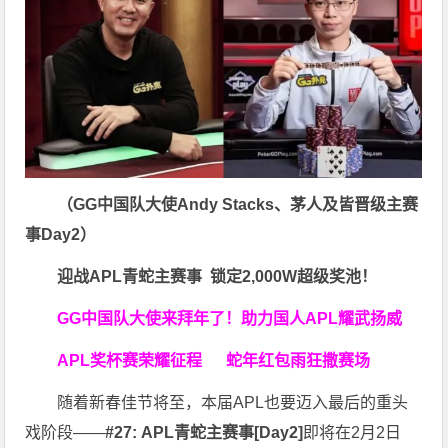
（GG中国队大使Andy Stacks、茅人及皆晋级主赛
事Day2
）
迎战APL青蛇主赛事
锁定
2,000W
超级奖池！
GG中国队大使来拜年了！
助力国人APL耀武扬威
APL奖杯赛荣耀征程
蛇年
红包雨
狂撒赛场
随着新春佳节将至，本届APL也要迈入最后的重头
戏阶段——
#27: APL青蛇主赛事[Day2]
即将在2月2日