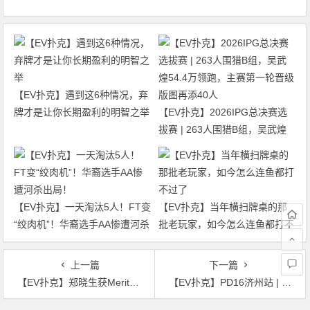
【EV扑克】遇到这6种情况，弃
牌才是让你长期盈利的明智之举
【EV扑克】2026IPG总决赛选
拔赛 | 263人围猎B组，吴武煌
54.4万领跑，主赛第一轮晋级版
图再添40人
【EV扑克】一天淘汰5人！FT变
【EV扑克】当年横扫牌桌的那
“绞肉机”！华裔选手AA惨遭河杀
批老玩家，如今怎么连鱼都打不
出局！
过了
上一篇
下一篇
【EV扑克】郑晓生获Merit Poker西部系列主赛第5名 Terrance Reid将与Doug Polk进行单挑比赛
【EV扑克】PD16济州站 | 二阶段早鸟开跑！主赛选拔赛现已开始，2月15等你创造荣耀