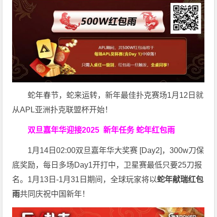
蛇年春节，蛇来运转，新年最佳扑克赛场1月12日就
从APL亚洲扑克联盟杯开始！
双旦嘉年华迎接2025
新年任务 蛇年红包雨
1月14日02:00双旦嘉年华大奖赛 [Day2]，300w刀保
底奖励，每日多场Day1开打中，卫星赛最低只要25刀报
名。1月13日-1月31日期间，全球玩家将以
蛇年献瑞红包
雨
共同庆祝中国新年！