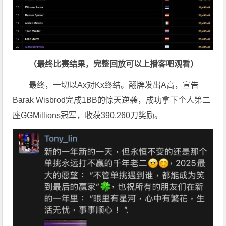
（最终比赛结果，完整回放可以上
播客吧
观看）
最终，一切以Ax对Kx终结。翻牌发出A高，宣告
Barak Wisbrod完成1BB的惊天逆袭，成功拿下个人第二
座GGMillions冠军，收获390,260刀奖励。