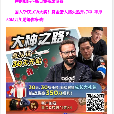
特别加码～每日免费席位赛
国人斩获
10W
大奖！
赏金猎人赛火热开打中 丰厚
50M刀奖励等你来战！