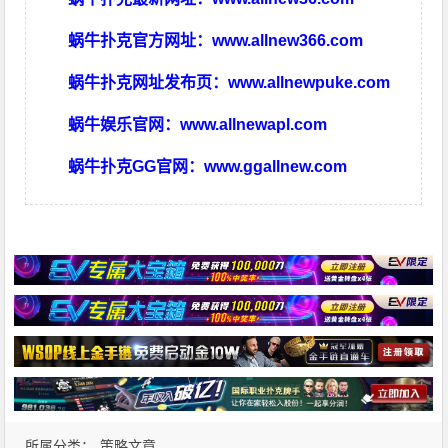
蜗牛扑克官方网址：
www.allnew366.com
蜗牛扑克网址发布页：
www.allnewpuke.com
蜗牛娱乐官网：
www.allnewapl.com
蜗牛扑克GG官网：
www.ggallnew.com
所属分类：
策略文章