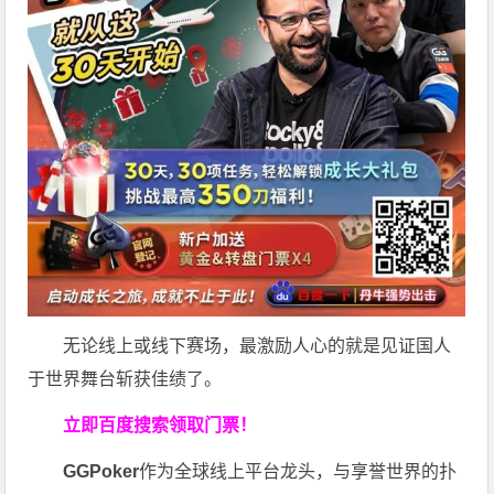
无论线上或线下赛场，最激励人心的就是见证国人
于世界舞台斩获佳绩了。
立即百度搜索领取门票！
GGPoker
作为全球线上平台龙头，与享誉世界的扑