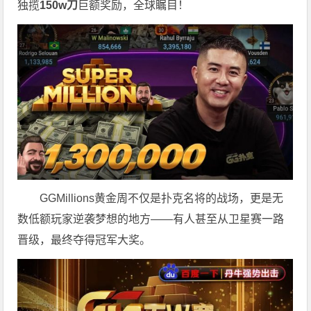
独揽
150w刀
巨额奖励，全球瞩目！
GGMillions黄金周不仅是扑克名将的战场，更是无
数低额玩家逆袭梦想的地方——有人甚至从卫星赛一路
晋级，最终夺得冠军大奖。