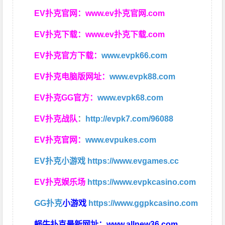
EV扑克官网：
www.ev扑克官网.com
EV扑克下载：
www.ev扑克下载.com
EV扑克官方下载：
www.evpk66.com
EV扑克电脑版网址：
www.evpk88.com
EV扑克GG官方：
www.evpk68.com
EV扑克战队
：
http://evpk7.com/96088
EV扑克官网：
www.evpukes.com
EV扑克小游戏
https://www.evgames.cc
EV扑克娱乐场
https://www.evpkcasino.com
GG扑克
小游戏
https://www.ggpkcasino.com
蜗牛扑克最新网址：
www.allnew36.com