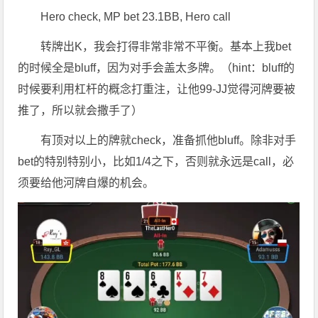
Hero check, MP bet 23.1BB, Hero call
转牌出K，我会打得非常非常不平衡。基本上我bet
的时候全是bluff，因为对手会盖太多牌。（hint：bluff的
时候要利用杠杆的概念打重注，让他99-JJ觉得河牌要被
推了，所以就会撒手了）
有顶对以上的牌就check，准备抓他bluff。除非对手
bet的特别特别小，比如1/4之下，否则就永远是call，必
须要给他河牌自爆的机会。