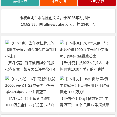
德州扑克
扑克女神
正EV之路
版权声明：
本站原创文章，于2025年2月6日
19:52:33
，由
allnewpuke
发表，共 2340 字。
【EV扑克】当年横扫牌桌的那
【EV扑克】从922人到9人：那
批老玩家，如今怎么连鱼都打不
场价值1000万美元的扑克牌
过了
局，即将揭晓最终答案
【EV扑克】16手牌速胜独揽
【EV扑克】Day1倒数第2到主
1000万美金！22岁美国小将夺
赛冠军！HU他只用17手牌就赢
得2026年WSOP主赛冠军
走1000万刀！