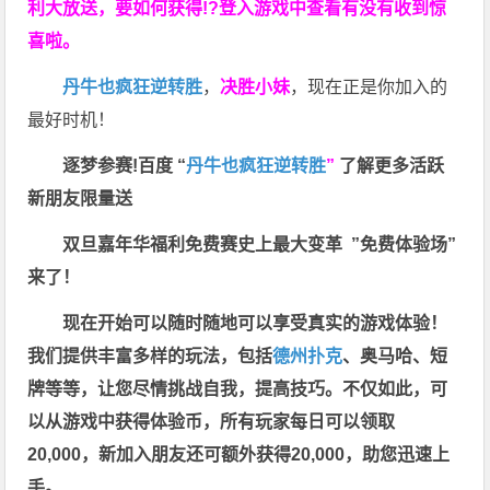
利大放送，要如何获得!?登入游戏中查看有没有收到惊
喜啦。
丹牛也疯狂逆转胜
，
决胜小妹
，现在正是你加入的
最好时机！
逐梦参赛!百度 “
丹牛也疯狂逆转胜
”
了解更多
活跃
新朋友限量送
双旦嘉年华福利
免费赛史上最大变革
”免费体验场”
来了！
现在开始可以随时随地可以享受真实的游戏体验！
我们提供丰富多样的玩法，包括
德州扑克
、奥马哈、短
牌等等，让您尽情挑战自我，提高技巧。不仅如此，
可
以从游戏中获得体验币，所有玩家每日可以领取
20,000，新加入朋友还可额外获得20,000，助您迅速上
手。