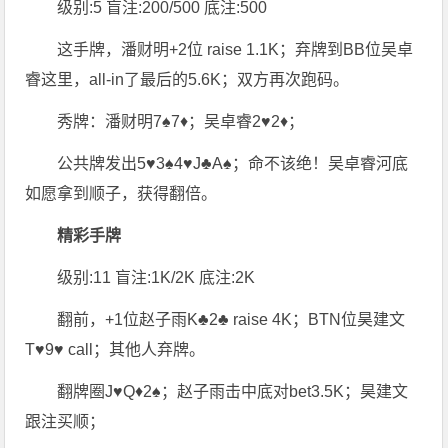
级别:5 盲注:200/500 底注:500
这手牌，潘财明+2位 raise 1.1K；弃牌到BB位吴卓
睿这里，all-in了最后的5.6K；双方再次跑码。
秀牌：潘财明7♠7♦；吴卓睿2♥2♦；
公共牌发出5♥3♠4♥J♣A♠；命不该绝！吴卓睿河底
如愿拿到顺子，获得翻倍。
精彩手牌
级别:11 盲注:1K/2K 底注:2K
翻前，+1位赵子雨K♣2♣ raise 4K；BTN位昊建文
T♥9♥ call；其他人弃牌。
翻牌圈J♥Q♦2♠；赵子雨击中底对bet3.5K；昊建文
跟注买顺；