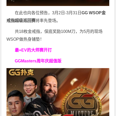
在此也向各位预告，3月2日-3月31日
GG WSOP金
戒指超级巡回赛
将率先登场。
共18枚金戒指，保底奖励100M刀，为5月的现场
WSOP做热身铺垫！
最+EV的大师赛开打
GGMasters周年庆超值版