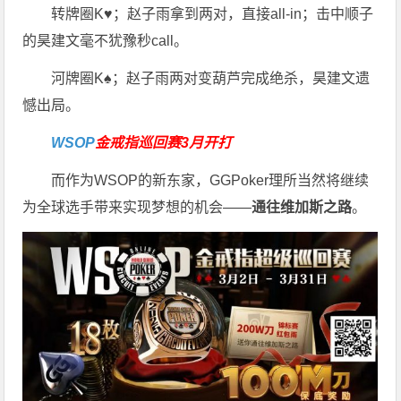
转牌圈K♥；赵子雨拿到两对，直接all-in；击中顺子
的昊建文毫不犹豫秒call。
河牌圈K♠；赵子雨两对变葫芦完成绝杀，昊建文遗
憾出局。
WSOP
金戒指巡回赛3月开打
而作为WSOP的新东家，GGPoker理所当然将继续
为全球选手带来实现梦想的机会——
通往维加斯之路
。