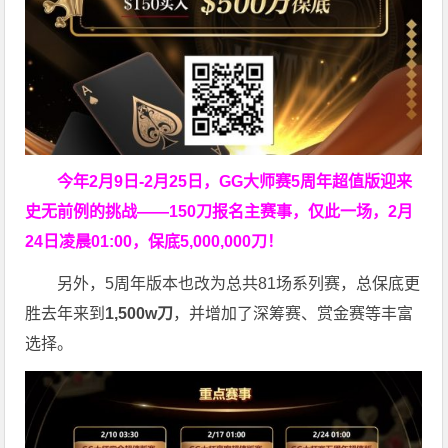
今年2月9日-2月25日，
GG大师赛5周年超值版
迎来
史无前例的挑战——150刀报名主赛事，仅此一场，2月
24日凌晨01:00，保底5,000,000刀！
另外，5周年版本也改为总共81场系列赛，总保底更
胜去年来到
1,500w刀
，并增加了深筹赛、赏金赛等丰富
选择。