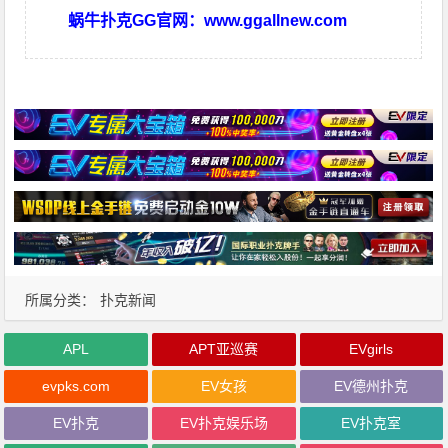
蜗牛扑克GG官网：
www.ggallnew.com
所属分类：
扑克新闻
APL
APT亚巡赛
EVgirls
evpks.com
EV女孩
EV德州扑克
EV扑克
EV扑克娱乐场
EV扑克室