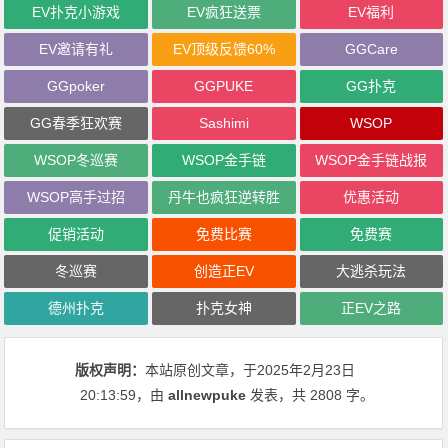
EV扑克小游戏
EV疯狂送票
EV福利
EV邀请有礼
EV顶级反馈60%
GGCare
GGpoker
GGPUKE
GG扑克
GG春季狂欢赛
Sashimi
WSOP
WSOP冬巡赛
WSOP金手链
WSOP金手链战报
WSOP高手过招
丹牛也疯狂逆转胜
优惠活动
促销活动
免费比赛
免费赛
冬巡赛
创造正EV
大逃杀玩法
德州扑克
扑克女神
正EV之路
版权声明：
本站原创文章，于2025年2月23日
20:13:59
，由
allnewpuke
发表，共 2808 字。