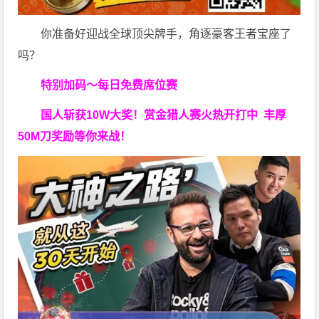
你准备好迎战全球顶尖牌手，角逐豪客王者宝座了
吗？
特别加码～每日免费席位赛
国人斩获
10W
大奖！
赏金猎人赛火热开打中 丰厚
50M刀奖励等你来战！