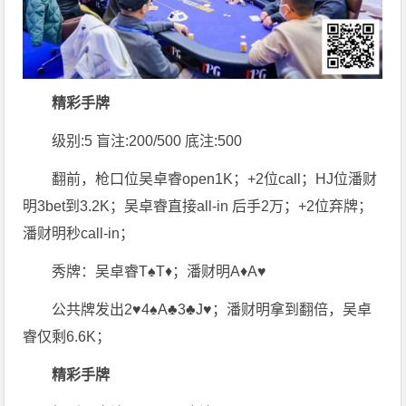
精彩手牌
级别:5 盲注:200/500 底注:500
翻前，枪口位吴卓睿open1K；+2位call；HJ位潘财
明3bet到3.2K；吴卓睿直接all-in 后手2万；+2位弃牌；
潘财明秒call-in；
秀牌：吴卓睿T♠T♦；潘财明A♦A♥
公共牌发出2♥4♠A♣3♣J♥；潘财明拿到翻倍，吴卓
睿仅剩6.6K；
精彩手牌