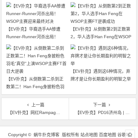
【EV扑克】华裔选手AA惨遭
【EV扑克】从倒数第2到正数第
Runner-Runner河杀出局！
2，华人选手Han Feng在WSOP
WSOP主赛迎来最终对决
主赛FT逆袭成功
【EV扑克】遇到这6种情况，弃
【EV扑克】从倒数第二杀到正
牌才是让你长期盈利的明智之举
数第二！Han Feng身披粉色羽
毛“真空”上演WSOP主赛FT首日
大逆袭
上一篇
下一篇
【EV扑克】网红Rampage遭遇双重BB亏掉六位数，心寒离开不愿再战
【EV扑克】PD16济州岛 | 中国军团强势包揽主赛事九人决赛桌，李栋势不可挡以超大优势继续领跑
文
章
Copyright © 蜗牛扑克博客 版权所有
站点地图
百度地图
谷歌地