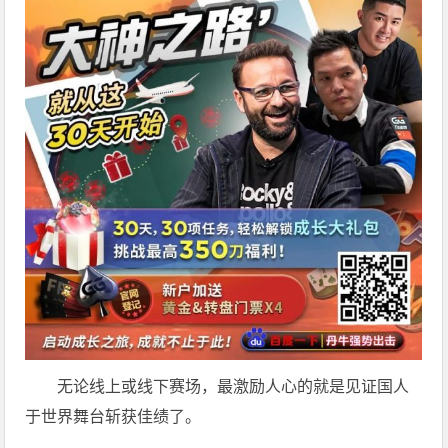
无论线上或线下赛场，最激励人心的就是见证国人
于世界舞台斩获佳绩了。