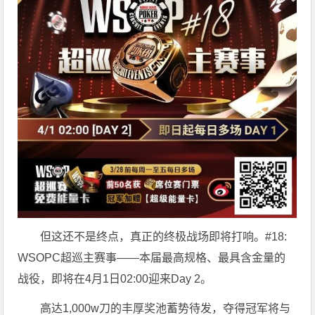
但这还不是终点，真正的终极战场即将打响。#18:
WSOPC超巡主赛事——本届最高规格、最具含金量的
战役，即将在4月1日02:00迎来Day 2。
高达1,000w刀的丰厚奖池蓄势待发，夺得冠军将与