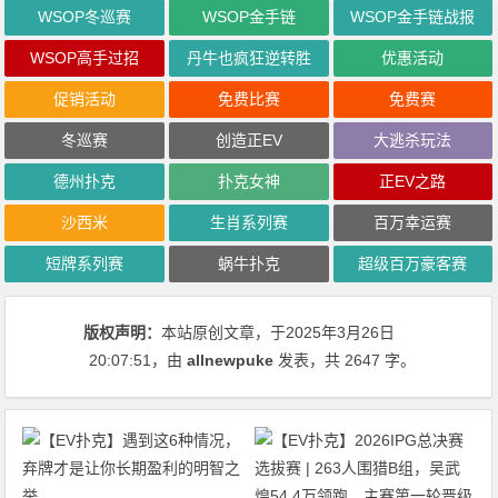
WSOP冬巡赛
WSOP金手链
WSOP金手链战报
WSOP高手过招
丹牛也疯狂逆转胜
优惠活动
促销活动
免费比赛
免费赛
冬巡赛
创造正EV
大逃杀玩法
德州扑克
扑克女神
正EV之路
沙西米
生肖系列赛
百万幸运赛
短牌系列赛
蜗牛扑克
超级百万豪客赛
版权声明：
本站原创文章，于2025年3月26日
20:07:51
，由
allnewpuke
发表，共 2647 字。