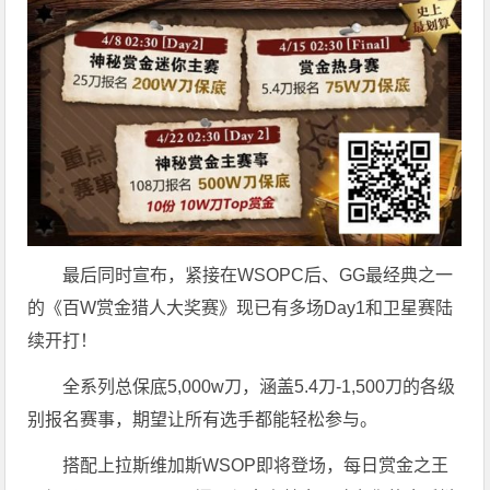
最后同时宣布，紧接在WSOPC后、GG最经典之一
的《百W赏金猎人大奖赛》现已有多场Day1和卫星赛陆
续开打！
全系列总保底5,000w刀，涵盖5.4刀-1,500刀的各级
别报名赛事，期望让所有选手都能轻松参与。
搭配上拉斯维加斯WSOP即将登场，每日赏金之王