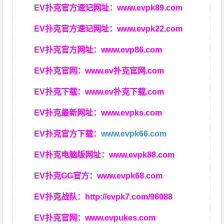
EV扑克官方速记网址：
www.evpk89.com
EV扑克官方速记网址：
www.evpk22.com
EV扑克官方网址：
www.evp86.com
EV扑克官网：
www.ev扑克官网.com
EV扑克下载：
www.ev扑克下载.com
EV扑克最新网址：
www.evpks.com
EV扑克官方下载：
www.evpk66.com
EV扑克电脑版网址：
www.evpk88.com
EV扑克GG官方：
www.evpk68.com
EV扑克战队：
http://evpk7.com/96088
EV扑克官网：
www.evpukes.com