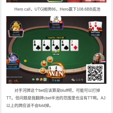
Hero call，UTG摊牌86，Hero赢下108.6BB底池
对手河牌这个bet应该算是bluff吧，可能可以打掉
TT。但问题是我翻牌cbet半池的范围里也没有TT啊。AJ
以上的牌应该不会fold掉。