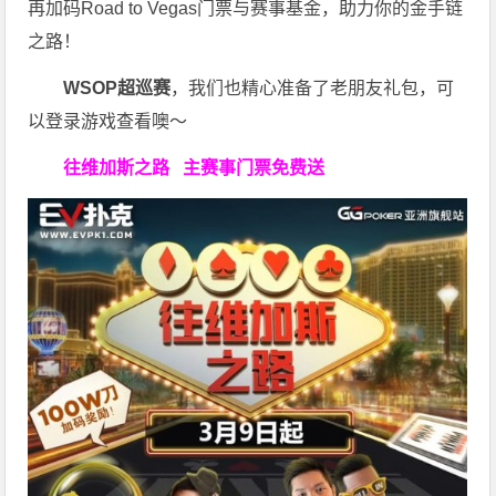
再加码Road to Vegas门票与赛事基金，助力你的金手链
之路！
WSOP超巡赛
，我们也精心准备了老朋友礼包，可
以登录游戏查看噢～
往维加斯之路
主赛事门票免费送