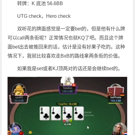
转牌：K 底池 56.6BB
UTG check，Hero check
双听花的牌面感觉是一定要bet的，但是他有什么牌
可以call两条街呢？正常情况也就KQ了吧。而且这个牌
面bet出去被推回来的话，估计是没有好果子吃的。这种
情况下，我就比较喜欢走BxB的路线拿两条街的价值。
如果我是set或者KJ顶两对的话还是会继续bet的。