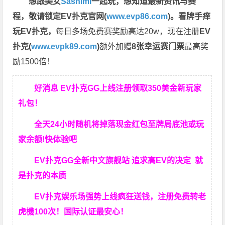
想跟美女
Sashimi
一起玩，
想知道最新资讯与赛
程，
敬请锁定EV扑克官网(
www.evp86.com
)。
看牌手痒
玩EV扑克，
每日多场免费赛奖励高达20w，现在注册
EV
扑克(
www.evpk89.com
)
额外加赠
8张幸运赛门票
最高奖
励1500倍！
好消息 EV扑克GG上线注册领取350美金新玩家
礼包！
全天24小时随机将掉落现金红包至牌局底池或玩
家余额!快体验吧
EV扑克GG
全新中文旗舰站
追求高EV
的决定
就
是扑克的本质
EV扑克娱乐场强势上线疯狂送钱，注册免费转老
虎機100次！国际认证最安心！