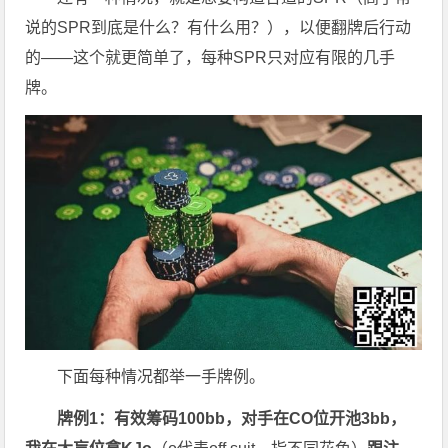
说的SPR到底是什么？有什么用？），以便翻牌后行动
的——这个就更简单了，每种SPR只对应有限的几手
牌。
下面每种情况都举一手牌例。
牌例1：有效筹码100bb，对手在CO位开池3bb，