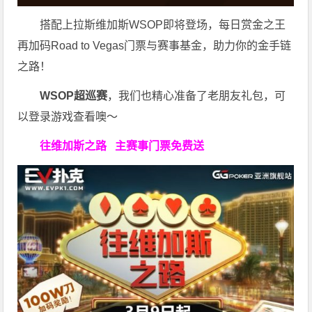
搭配上拉斯维加斯WSOP即将登场，每日赏金之王
再加码Road to Vegas门票与赛事基金，助力你的金手链
之路！
WSOP超巡赛
，我们也精心准备了老朋友礼包，可
以登录游戏查看噢～
往维加斯之路
主赛事门票免费送