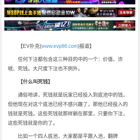
【EV扑克(
www.evp86.com
)报道】
任何下注都包含这三种目的中的一个：价值、诈
唬、死钱。大尺度下注也不例外。
【什么叫死钱】
通俗地讲，死钱就是玩家已经投入到底池中的钱，
但他现在对这个底池已经不感兴趣了，那他已经投入的
钱就是死钱。这些死钱就那样躺在那里，只要你下注，
这些死钱就是你的了。
比如一个四人底池，大家都是平跟入池，翻牌