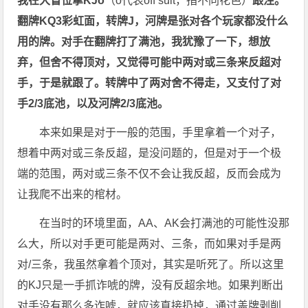
我在大盲位拿KJo
（o代表off suit，指不同花色）
跟注。
翻牌KQ3彩虹面，转牌J，河牌是张对各个玩家都没什么
用的牌。对手在翻牌打了满池，我犹豫了一下，想放
弃，但舍不得顶对，又觉得可能中两对或三条来反超对
手，于是就跟了。转牌中了两对舍不得走，又支付了对
手2/3底池，以及河牌2/3底池。
本来如果是对于一般的范围，手里拿着一个对子，
想着中两对或三条反超，是没问题的，但是对于一个极
端的范围，两对或三条不仅不会让我反超，反而会成为
让我爬不出来的棺材。
在当时的环境里面，AA、AK会打满池的可能性没那
么大，所以对手更可能是两对、三条，而如果对手是两
对/三条，我虽然拿着个顶对，其实是听死了。所以这里
的KJ只是一手抓诈唬的牌，没有反超余地。如果判断出
对手没有那么多诈唬，就应该直接扔掉，通过盖牌剥削