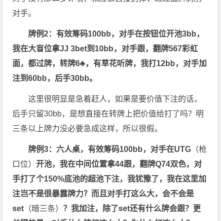
对手。
牌例2：有效筹码100bb，对手在按钮位开池3bb，
我在大盲位拿JJ 3bet到10bb，对手跟，翻牌567彩虹
面，都过牌，转牌6♣，有草花听牌，我打12bb，对手加
注到60bb，后手30bb。
这里很明显是急着赶人，如果是要价值下注的话，
后手只留30bb，是想直接在转牌上把价值给打了吗？明
三条以上牌力没必要急成这样，所以很假。
牌例3：六人桌，有效筹码100bb，对手在UTG
（枪
口位）
开池，我在中间位置拿44跟，翻牌Q74双色，对
手打了个150%底池的超池下注
，我犹豫了，我在这里加
注岂不是很暴露牌力？而且对手打这么大，会不会是
set
（暗三条）
？我加注，除了set还有什么牌会跟？更