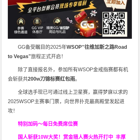
GG备受瞩目的2025年
WSOP“往维加斯之路Road
to Vegas”
旅程正式开启！
除了直接报名外，参加所有WSOP金戒指赛都有机
会斩获共
200w刀锦标赛红包雨
。
全球选手现已可通过线上卫星赛，赢得梦寐以求的
2025WSOP主赛事门票，向世界扑克最高殿堂发起进
攻！
特别加码～每日免费席位赛
国人斩获
10W
大奖！
赏金猎人赛火热开打中 丰厚