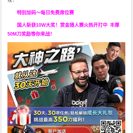
攻！
特别加码～每日免费席位赛
国人斩获
10W
大奖！
赏金猎人赛火热开打中 丰厚
50M刀奖励等你来战！