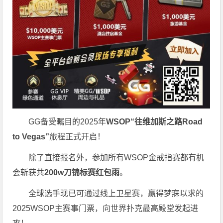
GG备受瞩目的2025年
WSOP“往维加斯之路Road
to Vegas”
旅程正式开启！
除了直接报名外，参加所有WSOP金戒指赛都有机
会斩获共
200w刀锦标赛红包雨
。
全球选手现已可通过线上卫星赛，赢得梦寐以求的
2025WSOP主赛事门票，向世界扑克最高殿堂发起进