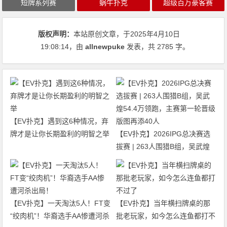
短牌系列赛
蜗牛扑克
超级百万豪客赛
版权声明：
本站原创文章，于2025年4月10日
19:08:14
，由
allnewpuke
发表，共 2785 字。
【EV扑克】遇到这6种情况，弃
牌才是让你长期盈利的明智之举
【EV扑克】2026IPG总决赛选
拔赛 | 263人围猎B组，吴武煌
54.4万领跑，主赛第一轮晋级版
图再添40人
【EV扑克】一天淘汰5人！FT变
【EV扑克】当年横扫牌桌的那
“绞肉机”！华裔选手AA惨遭河杀
批老玩家，如今怎么连鱼都打不