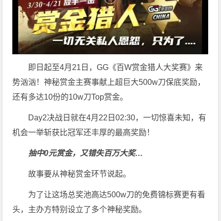
即日起至4月21日，GG《百W赏金猎人大奖赛》来
势汹汹！神秘赏金主赛事献上超巨大500w刀保底奖励，
还有多达10份的10w刀Top赏金。
Day2决战日就在4月22日02:30，一切惊喜未知，有
机会一举斩获比冠军还丰厚的最高奖励！
抽中0元赏金，又错失百万大奖…
故事要从神秘赏金环节说起。
为了让这场总奖池高达500w刀的免费锦标赛更有看
头，主办方特别设立了多个神秘奖励。