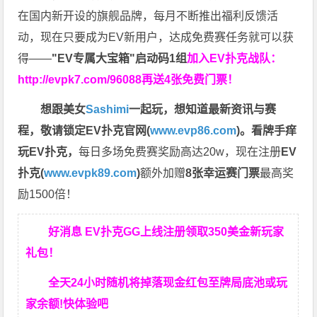
在国内新开设的旗舰品牌，每月不断推出福利反馈活
动，现在只要成为EV新用户，达成免费赛任务就可以获
得——
"EV专属大宝箱"启动码1组
加入EV扑克战队：
http://evpk7.com/96088
再送4张免费门票！
想跟美女
Sashimi
一起玩，
想知道最新资讯与赛
程，
敬请锁定EV扑克官网(
www.evp86.com
)。
看牌手痒
玩EV扑克，
每日多场免费赛奖励高达20w，现在注册
EV
扑克(
www.evpk89.com
)
额外加赠
8张幸运赛门票
最高奖
励1500倍！
好消息 EV扑克GG上线注册领取350美金新玩家
礼包！
全天24小时随机将掉落现金红包至牌局底池或玩
家余额!快体验吧