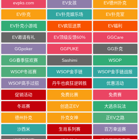
evpks.com
EV女孩
EV德州扑克
EV扑克
EV扑克娱乐场
EV扑克室
EV扑克小游戏
EV疯狂送票
EV福利
EV邀请有礼
EV顶级反馈60%
GGCare
GGpoker
GGPUKE
GG扑克
GG春季狂欢赛
Sashimi
WSOP
WSOP冬巡赛
WSOP金手链
WSOP金手链战报
WSOP高手过招
丹牛也疯狂逆转胜
优惠活动
促销活动
免费比赛
免费赛
冬巡赛
创造正EV
大逃杀玩法
德州扑克
扑克女神
正EV之路
沙西米
生肖系列赛
百万幸运赛