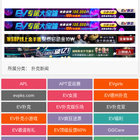
所属分类：
扑克新闻
APL
APT亚巡赛
EVgirls
evpks.com
EV女孩
EV德州扑克
EV扑克
EV扑克娱乐场
EV扑克室
EV扑克小游戏
EV疯狂送票
EV福利
EV邀请有礼
EV顶级反馈60%
GGCare