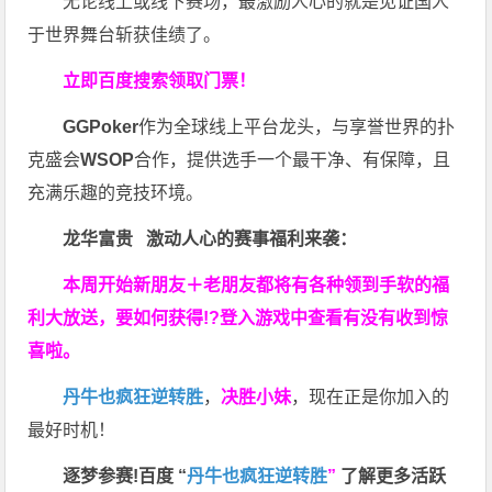
无论线上或线下赛场，最激励人心的就是见证国人
于世界舞台斩获佳绩了。
立即百度搜索领取门票！
GGPoker
作为全球线上平台龙头，与享誉世界的扑
克盛会
WSOP
合作，提供选手一个最干净、有保障，且
充满乐趣的竞技环境。
龙华富贵 激动人心的赛事福利来袭：
本周开始新朋友＋老朋友都将有各种领到手软的福
利大放送，要如何获得!?登入游戏中查看有没有收到惊
喜啦。
丹牛也疯狂逆转胜
，
决胜小妹
，现在正是你加入的
最好时机！
逐梦参赛!百度 “
丹牛也疯狂逆转胜
”
了解更多
活跃