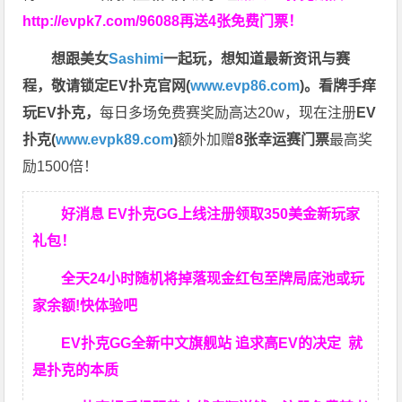
http://evpk7.com/96088
再送4张免费门票！
想跟美女
Sashimi
一起玩，
想知道最新资讯与赛
程，
敬请锁定EV扑克官网(
www.evp86.com
)。
看牌手痒
玩EV扑克，
每日多场免费赛奖励高达20w，现在注册
EV
扑克(
www.evpk89.com
)
额外加赠
8张幸运赛门票
最高奖
励1500倍！
好消息 EV扑克GG上线注册领取350美金新玩家
礼包！
全天24小时随机将掉落现金红包至牌局底池或玩
家余额!快体验吧
EV扑克GG
全新中文旗舰站
追求高EV
的决定
就
是扑克的本质