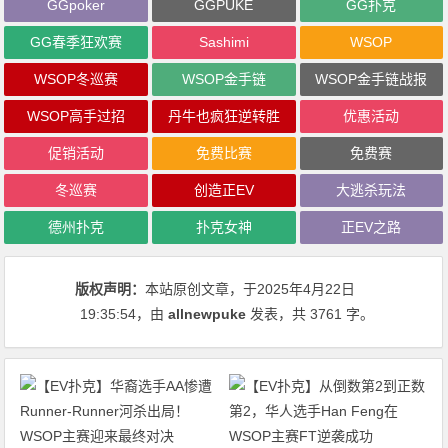
GGpoker
GGPUKE
GG扑克
GG春季狂欢赛
Sashimi
WSOP
WSOP冬巡赛
WSOP金手链
WSOP金手链战报
WSOP高手过招
丹牛也疯狂逆转胜
优惠活动
促销活动
免费比赛
免费赛
冬巡赛
创造正EV
大逃杀玩法
德州扑克
扑克女神
正EV之路
版权声明：
本站原创文章，于2025年4月22日
19:35:54
，由
allnewpuke
发表，共 3761 字。