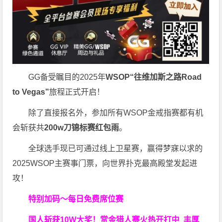
GG备受瞩目的2025年
WSOP“往维加斯之路Road
to Vegas”
旅程正式开启！
除了直接报名外，参加所有WSOP金戒指赛都有机
会斩获共
200w刀锦标赛红包雨
。
全球选手现已可通过线上卫星赛，赢得梦寐以求的
2025WSOP主赛事门票，向世界扑克最高殿堂发起进
攻！
特别加码～每日免费席位赛
国人斩获
10W
大奖！
赏金猎人赛火热开打中 丰厚