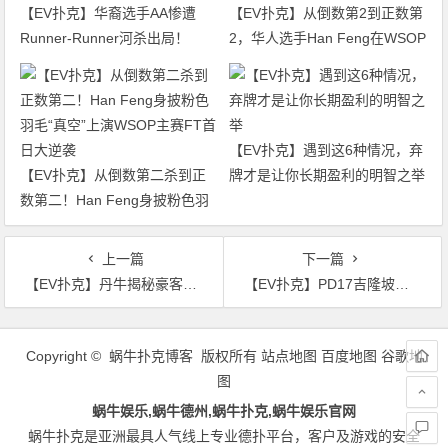
【EV扑克】华裔选手AA惨遭
【EV扑克】从倒数第2到正数第
Runner-Runner河杀出局！
2，华人选手Han Feng在WSOP
WSOP主赛迎来最终对决
主赛FT逆袭成功
【EV扑克】遇到这6种情况，弃
【EV扑克】从倒数第二杀到正
牌才是让你长期盈利的明智之举
数第二！Han Feng身披粉色羽
毛“真空”上演WSOP主赛FT首日
大逆袭
上一篇
下一篇
【EV扑克】丹牛揭秘豪客赛选手的真实盈利，奖金收入只是“海市蜃楼”
【EV扑克】PD17吉隆坡站 | 中国VS新加坡！天顺碰葫芦，新加坡王鼎翔逆袭豪取大金龙！QQPK战队KEN获赏金豪客赛冠军！
文
章
Copyright © 蜗牛扑克博客 版权所有
站点地图
百度地图
谷歌地
导
图
航
蜗牛娱乐,蜗牛德州,蜗牛扑克,蜗牛娱乐官网
蜗牛扑克是亚洲最具人气线上专业德扑平台，客户及游戏的安全