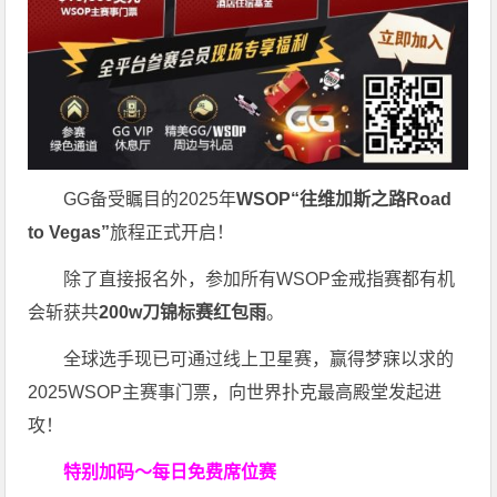
GG备受瞩目的2025年
WSOP“往维加斯之路Road
to Vegas”
旅程正式开启！
除了直接报名外，参加所有WSOP金戒指赛都有机
会斩获共
200w刀锦标赛红包雨
。
全球选手现已可通过线上卫星赛，赢得梦寐以求的
2025WSOP主赛事门票，向世界扑克最高殿堂发起进
攻！
特别加码～每日免费席位赛