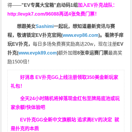
得——
"EV专属大宝箱"启动码1组
加入EV扑克战队：
http://evpk7.com/96088
再送4张免费门票！
想跟美女
Sashimi
一起玩，
想知道最新资讯与赛
程，
敬请锁定EV扑克官网(
www.evp86.com
)。
看牌手痒
玩EV扑克，
每日多场免费赛奖励高达20w，现在注册
EV
扑克(
www.evpk89.com
)
额外加赠
8张幸运赛门票
最高奖
励1500倍！
好消息 EV扑克GG上线注册领取350美金新玩家
礼包！
全天24小时随机将掉落现金红包至牌局底池或玩
家余额!快体验吧
EV扑克GG
全新中文旗舰站
追求高EV
的决定
就
是扑克的本质