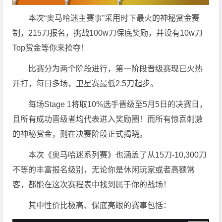
本次“奥马哈迷主赛事”采用时下最火的神秘赏金赛
制，215刀报名，挑战100w刀保底奖励，并设有10w刀
Top赏金等你来抢夺！
比赛分为两个阶段进行，第一阶段晋级赛现已火热
开打，每日多场，卫星赛最低2.5刀起步。
每场Stage 1将取10%选手晋级至5月5日的决赛日，
且所有成功晋级者均代表进入奖励圈！而所有惊喜刺激
的神秘赏金，则在决赛阶段正式揭晓。
本次《奥马哈迷系列赛》也涵盖了从15刀-10,300刀
不等的丰富报名级别，无论你是休闲玩家或者高额常
客，都能在这次赛程表中找到属于你的战场！
其中性价比极高、保底亮眼的赛事包括：