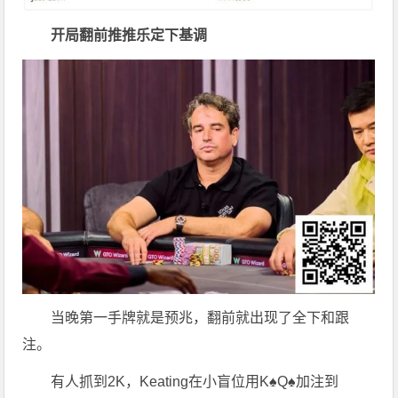
开局翻前推推乐定下基调
当晚第一手牌就是预兆，翻前就出现了全下和跟
注。
有人抓到2K，Keating在小盲位用K♠Q♠加注到