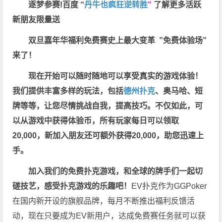
逐梦参赛!百度 “
丹牛也疯狂逆转胜
”
了解更多
活跃
新朋友限量送
双旦嘉年华福利
免费赛史上最大变革
”免费体验场”
来了！
现在开始可以随时随地可以享受真实的游戏体验！
我们提供丰富多样的玩法，包括
德州扑克
、奥马哈、短
牌等等，让您尽情挑战自我，提高技巧。不仅如此，
可
以从游戏中获得体验币，所有玩家每日可以领取
20,000，新加入朋友还可额外获得20,000，助您迅速上
手。
加入我们的免费扑克游戏，和全球的牌手们一起切
磋技艺，感受扑克游戏的乐趣吧！
EV扑克作为GGPoker
在国内新开设的旗舰品牌，每月不断推出福利反馈活
动，现在只要成为EV新用户，达成免费赛任务就可以获