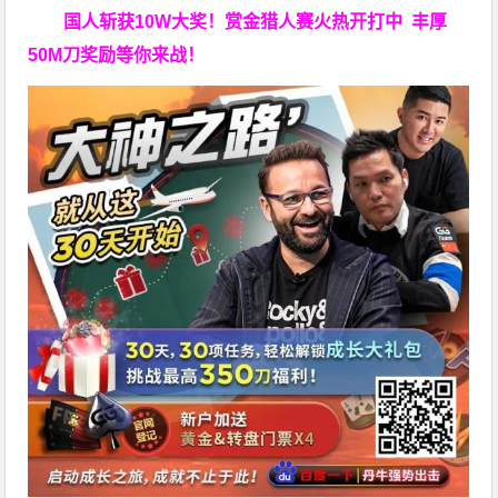
国人斩获
10W
大奖！
赏金猎人赛火热开打中 丰厚
50M刀奖励等你来战！