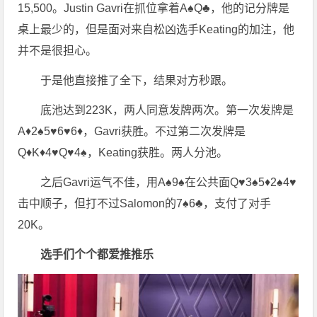
15,500。Justin Gavri在抓位拿着A♠Q♣，他的记分牌是
桌上最少的，但是面对来自松凶选手Keating的加注，他
并不是很担心。
于是他直接推了全下，结果对方秒跟。
底池达到223K，两人同意发牌两次。第一次发牌是
A♦2♠5♥6♥6♦，Gavri获胜。不过第二次发牌是
Q♦K♦4♥Q♥4♠，Keating获胜。两人分池。
之后Gavri运气不佳，用A♠9♠在公共面Q♥3♠5♦2♠4♥
击中顺子，但打不过Salomon的7♠6♣，支付了对手
20K。
选手们个个都爱推推乐