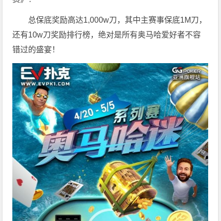
总保底奖励高达1,000w刀，其中主赛事保底1M刀，
还有10w刀奖励排行榜，绝对是所有奥马哈爱好者不容
错过的盛宴！