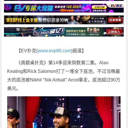
【EV扑克(
www.evp86.com
)报道】
《高额桌扑克》第14季迎来倒数第二集。Alan
Keating和Rick Salomon打了一堆全下底池，不过当晚最
大的底池被Nikhil "Nik Airball" Arcot拿走，底池超过90万
美元。