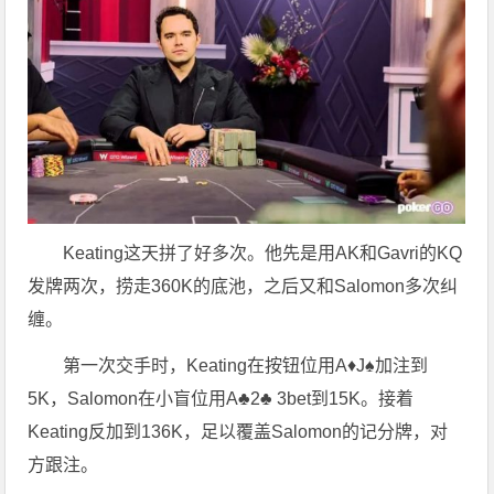
Keating这天拼了好多次。他先是用AK和Gavri的KQ
发牌两次，捞走360K的底池，之后又和Salomon多次纠
缠。
第一次交手时，Keating在按钮位用A♦J♠加注到
5K，Salomon在小盲位用A♣2♣ 3bet到15K。接着
Keating反加到136K，足以覆盖Salomon的记分牌，对
方跟注。