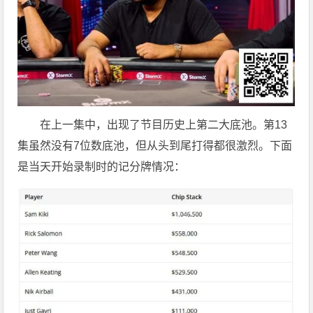
在上一集中，出现了节目历史上第二大底池。第13
集虽然没有7位数底池，但从头到尾打得都很激烈。下面
是当天开始录制时的记分牌情况：