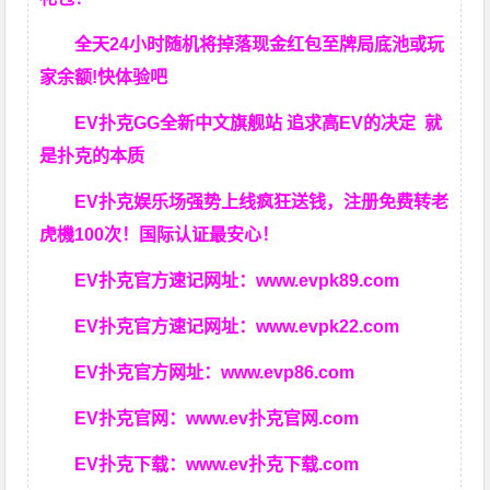
全天24小时随机将掉落现金红包至牌局底池或玩
家余额!快体验吧
EV扑克GG
全新中文旗舰站
追求高EV
的决定
就
是扑克的本质
EV扑克娱乐场强势上线疯狂送钱，注册免费转老
虎機100次！国际认证最安心！
EV扑克官方速记网址：
www.evpk89.com
EV扑克官方速记网址：
www.evpk22.com
EV扑克官方网址：
www.evp86.com
EV扑克官网：
www.ev扑克官网.com
EV扑克下载：
www.ev扑克下载.com