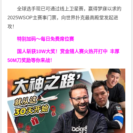
全球选手现已可通过线上卫星赛，赢得梦寐以求的
2025WSOP主赛事门票，向世界扑克最高殿堂发起进
攻！
特别加码～每日免费席位赛
国人斩获
10W
大奖！
赏金猎人赛火热开打中 丰厚
50M刀奖励等你来战！