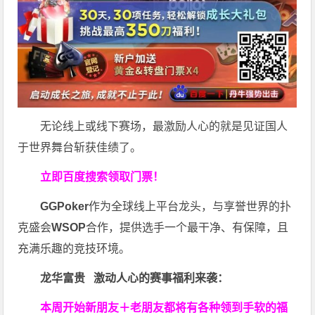
无论线上或线下赛场，最激励人心的就是见证国人
于世界舞台斩获佳绩了。
立即百度搜索领取门票！
GGPoker
作为全球线上平台龙头，与享誉世界的扑
克盛会
WSOP
合作，提供选手一个最干净、有保障，且
充满乐趣的竞技环境。
龙华富贵 激动人心的赛事福利来袭：
本周开始新朋友＋老朋友都将有各种领到手软的福