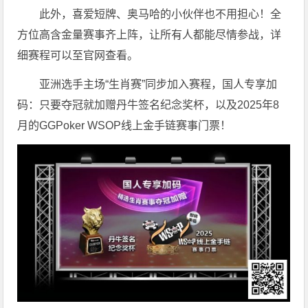
此外，喜爱短牌、奥马哈的小伙伴也不用担心！全
方位高含金量赛事齐上阵，让所有人都能尽情参战，详
细赛程可以至官网查看。
亚洲选手主场“生肖赛”同步加入赛程，国人专享加
码：只要夺冠就加赠丹牛签名纪念奖杯，以及2025年8
月的GGPoker WSOP线上金手链赛事门票！