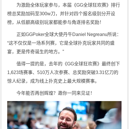
为激励全体玩家参与，本届《GG全球狂欢赛》排行
榜总奖励加码至300w刀，并针对四个报名级别分开设
榜，从低额高级别玩家都能参与角逐排名奖励！
正如GGPoker全球大使丹牛Daniel Negreanu所说：
“这不仅仅是一场系列赛，它是全球扑克玩家共同的盛
宴，更是传奇诞生的地方。”
值得一提的是，去年的《GG全球狂欢赛》最终创下
1,623场赛事、510万人次参赛、总奖励突破3.31亿刀的
惊人纪录，成为线上扑克史上最大规模赛事。
今年能否再创辉煌？邀你一同来见证！