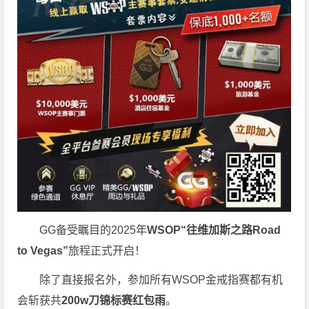
GG备受瞩目的2025年
WSOP“往维加斯之路Road
to Vegas”
旅程正式开启！
除了直接报名外，参加所有WSOP金戒指赛都有机
会斩获共
200w刀锦标赛红包雨
。