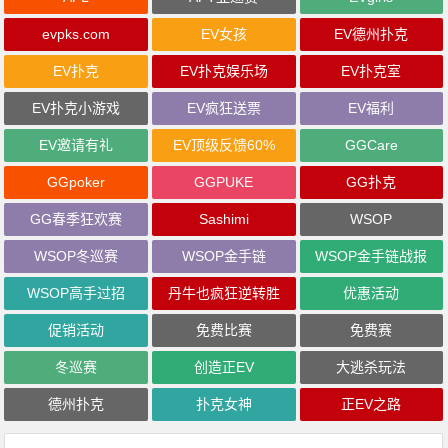
evpks.com
EV女孩
EV德州扑克
EV扑克
EV扑克娱乐场
EV扑克室
EV扑克小游戏
EV疯狂送票
EV福利
EV邀请有礼
EV顶级反馈60%
GGCare
GGpoker
GGPUKE
GG扑克
GG春季狂欢赛
Sashimi
WSOP
WSOP冬巡赛
WSOP金手链
WSOP金手链战报
WSOP高手过招
丹牛也疯狂逆转胜
优惠活动
促销活动
免费比赛
免费赛
冬巡赛
创造正EV
大逃杀玩法
德州扑克
扑克女神
正EV之路