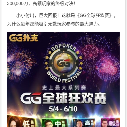
300,000刀，高额玩家的终极对决！
小小付出，巨大回报！这就是《GG全球狂欢赛》，
为什么每年都能吸引无数玩家参与的最大魅力。