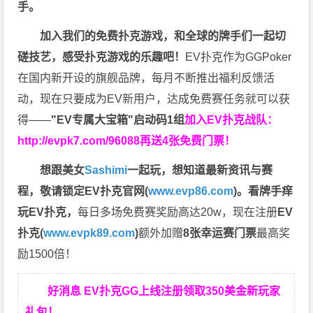
手。
加入我们的免费扑克游戏，和全球的牌手们一起切
磋技艺，感受扑克游戏的乐趣吧！
EV扑克作为GGPoker
在国内新开设的旗舰品牌，每月不断推出福利反馈活
动，现在只要成为EV新用户，达成免费赛任务就可以获
得——
"EV专属大宝箱"启动码1组
加入EV扑克战队：
http://evpk7.com/96088
再送4张免费门票！
想跟美女
Sashimi
一起玩，
想知道最新资讯与赛
程，
敬请锁定EV扑克官网(
www.evp86.com
)。
看牌手痒
玩EV扑克，
每日多场免费赛奖励高达20w，现在注册
EV
扑克(
www.evpk89.com
)
额外加赠
8张幸运赛门票
最高奖
励1500倍！
好消息 EV扑克GG上线注册领取350美金新玩家
礼包！