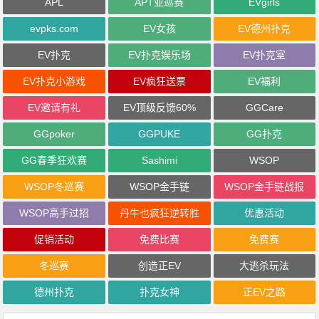
APL
APT亚巡赛
EVgirls
evpks.com
EV女孩
EV德州扑克
EV扑克
EV扑克娱乐场
EV扑克室
EV扑克小游戏
EV疯狂送票
EV福利
EV邀请有礼
EV顶级反馈60%
GGCare
GGpoker
GGPUKE
GG扑克
GG春季狂欢赛
Sashimi
WSOP
WSOP冬巡赛
WSOP金手链
WSOP金手链战报
WSOP高手过招
丹牛也疯狂逆转胜
优惠活动
促销活动
免费比赛
免费赛
冬巡赛
创造正EV
大逃杀玩法
德州扑克
扑克女神
正EV之路