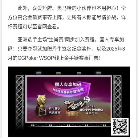
此外，喜爱短牌、奥马哈的小伙伴也不用担心！全
方位高含金量赛事齐上阵，让所有人都能尽情参战，详
细赛程可以至官网查看。
亚洲选手主场“生肖赛”同步加入赛程，国人专享加
码：只要夺冠就加赠丹牛签名纪念奖杯，以及2025年8
月的GGPoker WSOP线上金手链赛事门票！