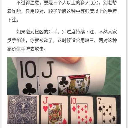
不过得注意，要是三个人以上的多人底池，别老想
着诈唬，只用顶对、顺子听牌这种中等强度以上的手牌
下注。
如果碰到松凶的对手，别过度持续下注，不然人家
反手加注，你就被动了，这时候适合用暗三、两对这种
高价值手牌去攻击。