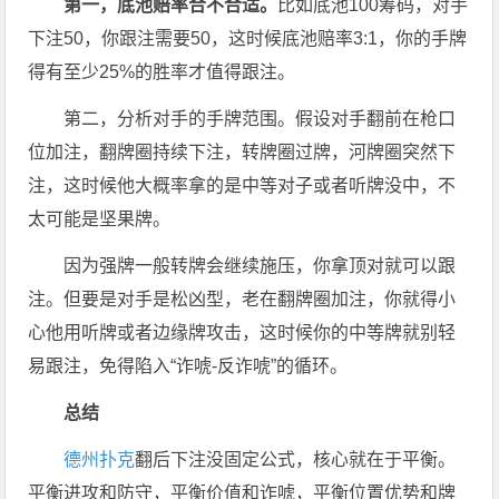
第一，底池赔率合不合适。
比如底池100筹码，对手
下注50，你跟注需要50，这时候底池赔率3:1，你的手牌
得有至少25%的胜率才值得跟注。
第二，分析对手的手牌范围。假设对手翻前在枪口
位加注，翻牌圈持续下注，转牌圈过牌，河牌圈突然下
注，这时候他大概率拿的是中等对子或者听牌没中，不
太可能是坚果牌。
因为强牌一般转牌会继续施压，你拿顶对就可以跟
注。但要是对手是松凶型，老在翻牌圈加注，你就得小
心他用听牌或者边缘牌攻击，这时候你的中等牌就别轻
易跟注，免得陷入“诈唬-反诈唬”的循环。
总结
德州扑克
翻后下注没固定公式，核心就在于平衡。
平衡进攻和防守，平衡价值和诈唬，平衡位置优势和牌