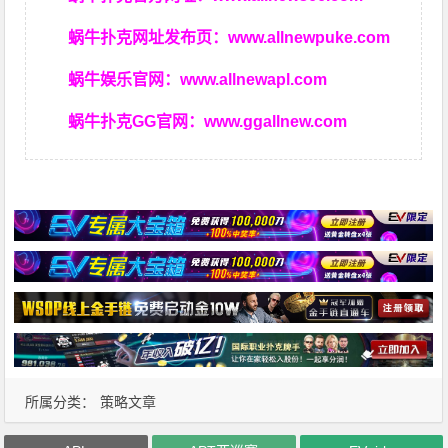
蜗牛扑克网址发布页：
www.allnewpuke.com
蜗牛娱乐官网：
www.allnewapl.com
蜗牛扑克GG官网：
www.ggallnew.com
所属分类：
策略文章