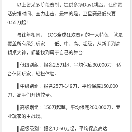
以上皆采多阶段赛制，提供多场Day1挑战，让你灵
活安排时间、全力出击。最棒的是，卫星赛最低只要
0.55刀起！
与往年相同，《GG全球狂欢赛》的一大特色，就是
覆盖所有级别玩家——低、中、高、超级，从新手到高
额桌大神，都能找到属于自己的舞台：
▌低级别组：报名
2.5刀起，平均保底30,000刀，适
合休闲玩家，轻松体验。
▌中级别组：报名
25刀-149刀，平均保底150,000
刀，高手们开始较量
。
▌高级别组：
150刀起跳，平均保底200,000刀，专
业玩家的主战场
。
▌超级级别：报名
1,050刀起，平均保底高达