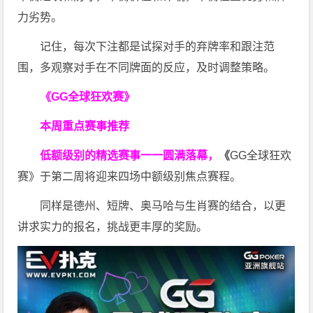
力劣势。
记住，每次下注都是试探对手的弃牌率和跟注范
围，多观察对手在不同牌面的反应，及时调整策略。
《GG全球狂欢赛》
本周重点赛事推荐
低额级别的精选赛事一一圆满落幕，
《
GG全球狂欢
赛》于第二周将迎来四场中额级别焦点赛程。
同样是德州、短牌、奥马哈与生肖赛的结合，以更
讲求实力的报名，挑战更丰厚的奖励。