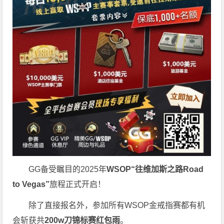
GG备受瞩目的2025年
WSOP“往维加斯之路Road
to Vegas”
旅程正式开启！
除了直接报名外，参加所有WSOP金戒指赛都有机
会斩获共
200w刀锦标赛红包雨
。