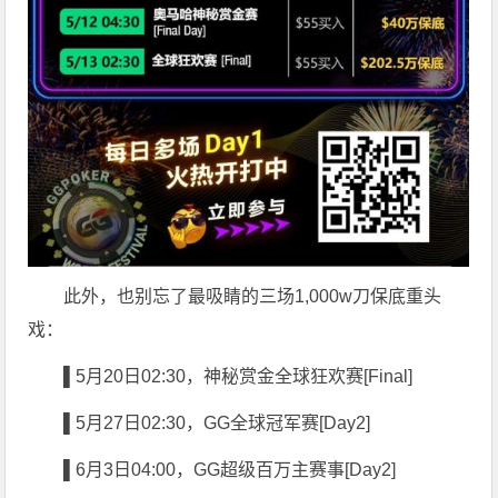
此外，也别忘了最吸睛的三场1,000w刀保底重头
戏：
▌5
月20日02:30，神秘赏金全球狂欢赛[Final]
▌5
月27日02:30，GG全球冠军赛[Day2]
▌6
月3日04:00，GG超级百万主赛事[Day2]