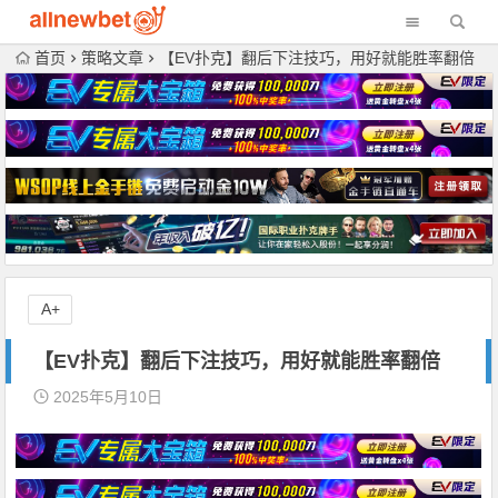
首页
策略文章
【EV扑克】翻后下注技巧，用好就能胜率翻倍
A+
【EV扑克】翻后下注技巧，用好就能胜率翻倍
2025年5月10日