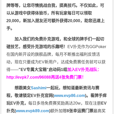
牌等等，让您尽情挑战自我，提高技巧。不仅如此，
可
以从游戏中获得体验币，所有玩家每日可以领取
20,000，新加入朋友还可额外获得20,000，助您迅速上
手。
加入我们的免费扑克游戏，和全球的牌手们一起切
磋技艺，感受扑克游戏的乐趣吧！
EV扑克作为GGPoker
在国内新开设的旗舰品牌，每月不断推出福利反馈活
动，现在只要成为EV新用户，达成免费赛任务就可以获
得——
"EV专属大宝箱"启动码1组
加入EV扑克战队：
http://evpk7.com/96088
再送4张免费门票！
想跟美女
Sashimi
一起玩，
想知道最新资讯与赛
程，
敬请锁定EV扑克官网(
www.evp86.com
)。
看牌手痒
玩EV扑克，
每日多场免费赛奖励高达20w，现在注册
EV
扑克(
www.evpk89.com
)
额外加赠
8张幸运赛门票
最高奖