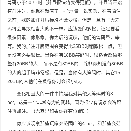
筹码小于50BB时（并且很快将变得更低），并且当开始
有前注时，你现在就有了一些力 量。说实话，在有前注
之前，我的加注开牌标准不会变松，但是一旦有了大筹
码将会导致相当大的不一样。应该变的多松，还是要看
很多因素，像形象，你之后的玩家，他们的筹码量，等
等。我的加注开牌范围会变得比25BB时稍微松一点，但
是没有必要很松。当你在有18BB筹码时，很适合反偷那
些有20BB的人，而 不是有80BB的，除非你知道有80BB
的人的起手牌非常松。但是，当你有大筹码时，其它15-
20BB的人他们在反偷你时会很小心。
变化相当大的一件事情是我对其他大筹码时的3-
bet。这是一个非常有力的武器，因为很少有玩家会冷跟
注再加注。（尤其是如果你在有位置时）
你应该观察那些玩家会范围广的4-bet，和那些会范