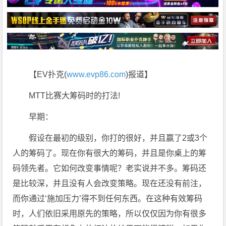
【EV扑克(
www.evp86.com
)报道】
MTT比赛大筹码时的打法!
早期：
假设在最初的级别，你打的很好，并且赢了2或3个
人的筹码了。现在你有很大的筹码，并且是你桌上的筹
码领先者。它如何改变事情呢？老实说并不多。筹码还
是比较深，并且没有人会改变策略。现在还没有前注，
而你通过‘施加压力’得不到任何东西。在这种有效筹码
时，人们依旧采用原先的策略，所以仅仅因为你有很多