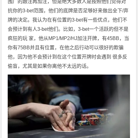
围广的跟注再加注，但是绝大多数人是按照他们觉得对
抗你的3-bet范围，他们的底牌是否足够好来做出全下/弃
牌的决定。我认为在有位置的3-bet有一些优点，他们不
会预计到有人3-bet他们。比如，3-bet一个活跃的但不是
疯狂的玩 家，他从MP1/MP2/HJ加注开牌，有45BB，当
你有75BB并且有位置，在他之后行动可以很好的欺骗
他，因为他不会预计到在这个位置开牌时会遇到 很多反
偷盲，尤其是如果你离他不太远的话。