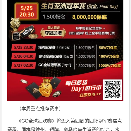
（本周重点推荐赛事）
《GG全球狂欢赛》将迈入第四周的四场冠军赛焦点
赛程，同样是德州、短牌、奥马哈与生肖赛的结合，水