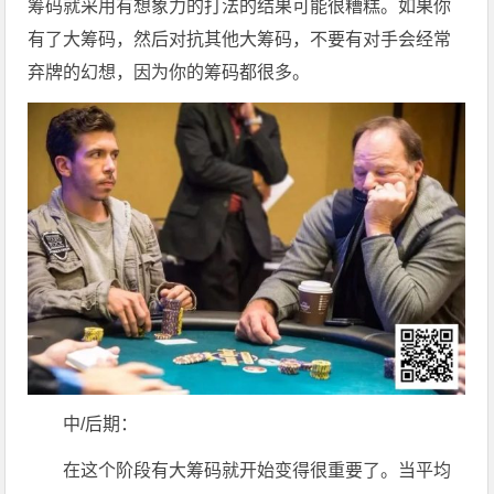
筹码就采用有想象力的打法的结果可能很糟糕。如果你
有了大筹码，然后对抗其他大筹码，不要有对手会经常
弃牌的幻想，因为你的筹码都很多。
中/后期：
在这个阶段有大筹码就开始变得很重要了。当平均