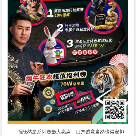
而既然是系列赛最大亮点，官方诚意当然也得安排