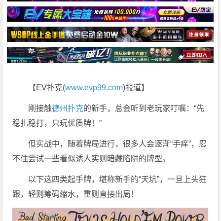
【EV扑克(
www.evp99.com
)报道】
刚接触
德州扑克
的新手，总会听到老玩家叮嘱：“先
稳扎稳打，只玩优质牌！”
但实战中，随着牌局进行，很多人会逐渐“手痒”，忍
不住尝试一些看似诱人实则暗藏陷阱的牌型。
以下这四类起手牌，堪称新手的“天坑”，一旦上头狂
跟，轻则筹码缩水，重则直接出局！