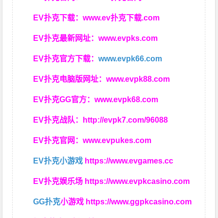
EV扑克下载：
www.ev扑克下载.com
EV扑克最新网址：
www.evpks.com
EV扑克官方下载：
www.evpk66.com
EV扑克电脑版网址：
www.evpk88.com
EV扑克GG官方：
www.evpk68.com
EV扑克战队：
http://evpk7.com/96088
EV扑克官网：
www.evpukes.com
EV扑克小游戏
https://www.evgames.cc
EV扑克娱乐场
https://www.evpkcasino.com
GG扑克
小游戏
https://www.ggpkcasino.com