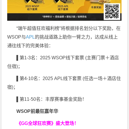
“端午超值狂欢福利榜”将根据排名划分以下奖励，在
WSOP与
APL
的挑战道路上助你一臂之力，达成从线上
通往线下的完美体验：
▌第1-3名：2025 WSOP线下套票 (主赛门票＋酒店
住宿)；
▌第4-10名：2025 APL线下套票 (任选一场＋酒店住
宿)；
▌第11-50名：丰厚赛事基金奖励！
WSOP前最狂嘉年华
《GG全球狂欢赛》盛大登场！