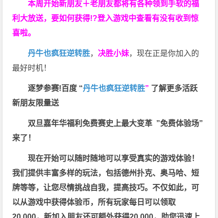
本周开始新朋友＋老朋友都将有各种领到手软的福
利大放送，要如何获得!?登入游戏中查看有没有收到惊
喜啦。
丹牛也疯狂逆转胜
，
决胜小妹
，现在正是你加入的
最好时机！
逐梦参赛!百度 “
丹牛也疯狂逆转胜
”
了解更多
活跃
新朋友限量送
双旦嘉年华福利
免费赛史上最大变革
”免费体验场”
来了！
现在开始可以随时随地可以享受真实的游戏体验！
我们提供丰富多样的玩法，包括德州扑克、奥马哈、短
牌等等，让您尽情挑战自我，提高技巧。不仅如此，
可
以从游戏中获得体验币，所有玩家每日可以领取
20,000，新加入朋友还可额外获得20,000，助您迅速上