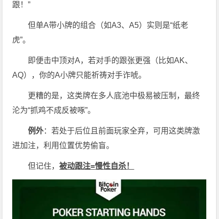
跟！”
但单A带小牌的组合（如A3、A5）实则是“纸老
虎”。
即便击中顶对A，若对手的跟张更强（比如AK、
AQ），你的A小牌只能祈祷对手诈唬。
更糟的是，这类牌在多人底池中极易被压制，最终
沦为“抓鸡不成反被啄”。
例外
：若处于后位且前面玩家全弃，可用这类牌激
进加注，利用位置优势偷盲。
但记住，
被动跟注
=
慢性自杀！