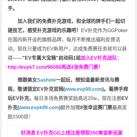
手。
加入我们的免费扑克游戏，和全球的牌手们一起切
磋技艺，感受扑克游戏的乐趣吧！
EV扑克作为GGPoker
在国内新开设的旗舰品牌，每月不断推出福利反馈活
动，现在只要成为EV新用户，达成免费赛任务就可以获
得——
"EV专属大宝箱"启动码1组
加入EV扑克战队：
http://evpk7.com/96088
再送4张免费门票！
想跟美女
Sashimi
一起玩，
想知道最新资讯与赛
程，
敬请锁定EV扑克官网(
www.evp99.com
)。
看牌手痒
玩EV扑克，
每日多场免费赛奖励高达20w，现在注册
EV
扑克(
www.evpk89.com
)
额外加赠
8张幸运赛门票
最高奖
励1500倍！
好消息 EV扑克GG上线注册领取350美金新玩家