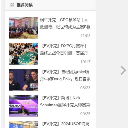
推荐阅读
蜗牛扑克：CPG横琴站 | 人
数爆增，张世琦成为主赛B组
领先者！
11/03
【EV扑克】DXPC丹霞杯 |
最终之战今日引爆！首届丹
霞杯主赛Day1共301人，77
10/17
人晋级Day2，李非泽和白晋
【EV扑克】曾经因为rake喷
荣分获C/D组CL
丹牛的Doug Polk，现在自家
的扑克室被投诉rake太高
08/23
【EV扑克】简讯 | Nick
Schulman赢得扑克大师赛第
7场比赛，收获系列赛最大单
09/25
笔奖金
【EV扑克】2024USOP海防