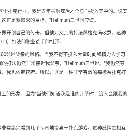
试这个扑克行业，我是去年被解雇后才全身心投入其中的。说实
正是我追求的目标，”Hellmuth三世回应道。
在扑克界开创自己的传奇。但他对父亲的打法风格充满敬意，这种
TO）打法的职业选手的批评。
100%是父亲的风格。当我不得不投入大量时间和精力去学习
打法仍然非常接近我父亲，”Hellmuth三世说。“我仍然尊
择，我也依赖读牌。所以，这是一种非常有效的锦标赛扑克打
在牌桌上的形象，因为“当他们知道我是谁的儿子时，没人会跟我的
确表示，他非常高兴看到儿子认真地投身于扑克游戏。这种感情是相互