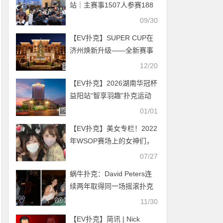
站｜主赛事1507人参赛188
人晋级 41名中国选手晋级第
09/30
二轮
【EV扑克】SUPER CUP在
济州焕新升级——全新赛事
内容亮相，沉浸式旅游体验
12/20
全面拓展
【EV扑克】2026湖南华冠杯
益阳站“智享羽趣”扑克运动
嘉年华定档1月21日-26日，
01/01
百万礼遇等你来！
【EV扑克】美女专栏！2022
年WSOP赛场上的女神们，
线上金手链暖身活动现正进
07/27
行中
蜗牛扑克：David Peters连
续两年取得同一场摇滚扑克
公开赛冠军
11/30
【EV扑克】简讯 | Nick