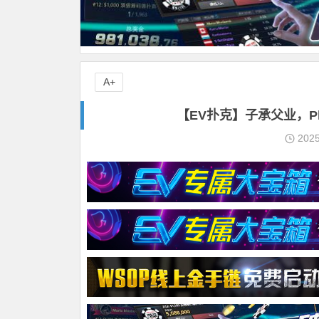
A+
【EV扑克】子承父业，Ph
202