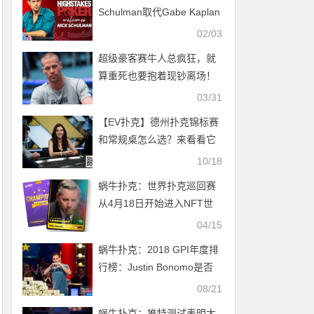
Schulman取代Gabe Kaplan
成为HSP的新解说
02/03
超级豪客赛牛人总疯狂，就
算重死也要抱着现钞离场！
03/31
【EV扑克】德州扑克锦标赛
和常规桌怎么选？来看看它
们的优缺点
10/18
蜗牛扑克：世界扑克巡回赛
从4月18日开始进入NFT世
界
04/15
蜗牛扑克：2018 GPI年度排
行榜：Justin Bonomo是否
能问鼎？
08/21
蜗牛扑克：推特测试表明大