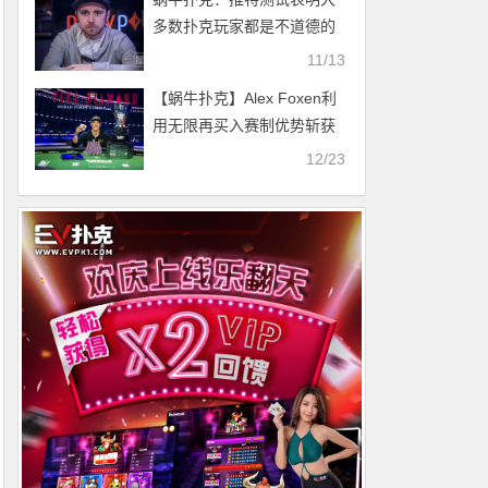
多数扑克玩家都是不道德的
11/13
【蜗牛扑克】Alex Foxen利
用无限再买入赛制优势斩获
WPT五钻扑克赛冠军！
12/23