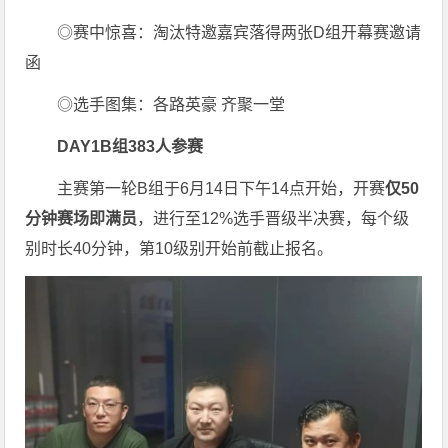
◎赛中惊喜：淘汰特邀嘉宾落得两张D组开幕赛邀请
函
◎选手图集：各路英豪 齐聚一堂
DAY1B组383人参赛
主赛第一轮B组于6月14日下午14点开始，开赛
仅50
分钟赛场即满员
，进行至12%选手晋级半决赛，每个级
别时长40分钟，第10级别开始前截止报名。