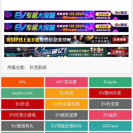
所属分类：
扑克新闻
APL
APT亚巡赛
EVgirls
evpks.com
EV女孩
EV德州扑克
EV扑克
EV扑克娱乐场
EV扑克室
EV扑克小游戏
EV疯狂送票
EV福利
EV邀请有礼
EV顶级反馈60%
GGCare