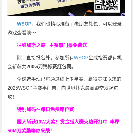
WSOP
，我们也精心准备了老朋友礼包，可以登录
游戏查看噢～
往维加斯之路
主赛事门票免费送
除了直接报名外，参加所有
WSOP
金戒指赛都有机
会斩获共
200w刀锦标赛红包雨
。
全球选手现已可通过线上卫星赛，赢得梦寐以求的
2025WSOP主赛事门票，向世界扑克最高殿堂发起进
攻！
特别加码～每日免费席位赛
国人斩获
10W
大奖！
赏金猎人赛火热开打中 丰厚
50M刀奖励等你来战！