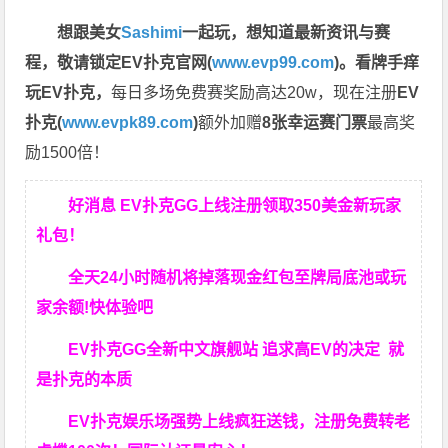
想跟美女
Sashimi
一起玩，
想知道最新资讯与赛
程，
敬请锁定EV扑克官网(
www.evp99.com
)。
看牌手痒
玩EV扑克，
每日多场免费赛奖励高达20w，现在注册
EV
扑克(
www.evpk89.com
)
额外加赠
8张幸运赛门票
最高奖
励1500倍！
好消息 EV扑克GG上线注册领取350美金新玩家
礼包！
全天24小时随机将掉落现金红包至牌局底池或玩
家余额!快体验吧
EV扑克GG
全新中文旗舰站
追求高EV
的决定
就
是扑克的本质
EV扑克娱乐场强势上线疯狂送钱，注册免费转老