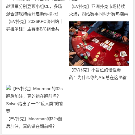
【EV扑克】亚洲扑克市场持续
火爆，四站赛事同时开赛热潮再
【EV扑克】2026KPC济州站｜
起
群雄争锋！主赛事B/C组合共
407人次参赛52人晋级，张达森/
赵洪军分别登顶小组CL，多场
混合游戏持续开启助你摘冠！
【EV扑克】小盲位的慢性毒
药：为什么你的ATo总在这里输
钱？
【EV扑克】Moorman的32s翻
后加注，真的错在翻前吗？
Solver给出了一个“反人类”的答