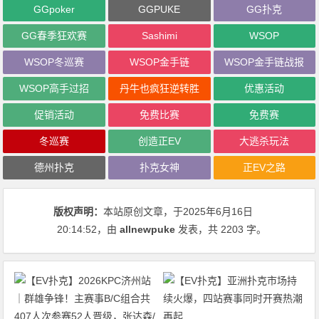
GGpoker
GGPUKE
GG扑克
GG春季狂欢赛
Sashimi
WSOP
WSOP冬巡赛
WSOP金手链
WSOP金手链战报
WSOP高手过招
丹牛也疯狂逆转胜
优惠活动
促销活动
免费比赛
免费赛
冬巡赛
创造正EV
大逃杀玩法
德州扑克
扑克女神
正EV之路
版权声明：
本站原创文章，于2025年6月16日
20:14:52
，由
allnewpuke
发表，共 2203 字。