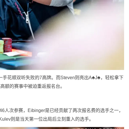
只有一手花顺双听失败的7高牌。而Steven则亮出A♣J♣，轻松拿下
夏最高额的赛事中被迫重返报名台。
引了46人次参赛，Eibinger是已经贡献了两次报名费的选手之一，
x Kulev则是当天第一位出局后立刻重入的选手。