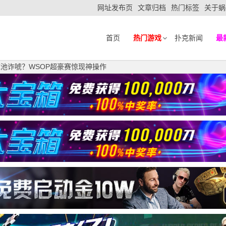
网址发布页
文章归档
热门标签
关于蜗
首页
热门游戏
扑克新闻
最
5%底池诈唬？WSOP超豪赛惊现神操作