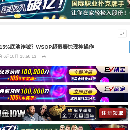
下注15%底池诈唬？WSOP超豪赛惊现神操作
5年6月18日
18:58:13