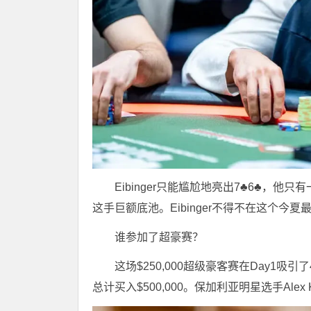
Eibinger只能尴尬地亮出7♣6♣，他
这手巨额底池。Eibinger不得不在这个今
谁参加了超豪赛？
这场$250,000超级豪客赛在Day1吸
总计买入$500,000。保加利亚明星选手Ale