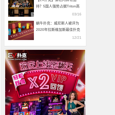
持？5国人强势占据Triton高
额决赛桌！Elton Tsang夺生
03/16
涯首冠，丁彪斩获亚军
蜗牛扑克：威尼斯人被评为
2020年拉斯维加斯最佳扑克
室
12/21