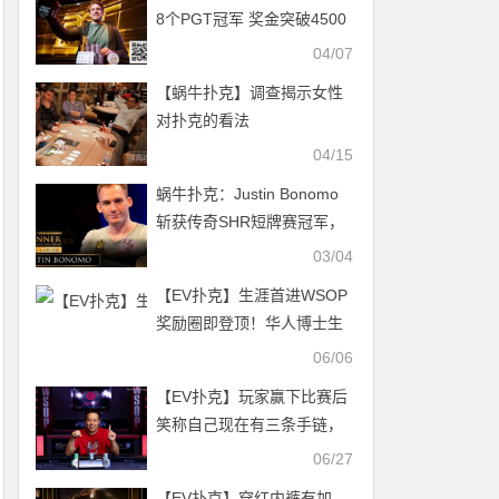
8个PGT冠军 奖金突破4500
万美元
04/07
【蜗牛扑克】调查揭示女性
对扑克的看法
04/15
蜗牛扑克：Justin Bonomo
斩获传奇SHR短牌赛冠军，
揽获奖金$586,000
03/04
【EV扑克】生涯首进WSOP
奖励圈即登顶！华人博士生
Honghao Zhang斩获$1500
06/06
六人桌金手链
【EV扑克】玩家赢下比赛后
笑称自己现在有三条手链，
比老婆厉害
06/27
【EV扑克】穿红内裤有加