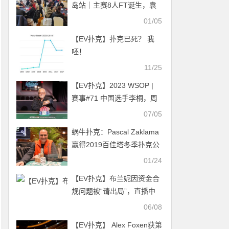
岛站｜主赛8人FT诞生，袁
涛无缘决赛桌，刘宇潇662
01/05
万记分领跑！
【EV扑克】扑克已死？ 我
呸！
11/25
【EV扑克】2023 WSOP |
赛事#71 中国选手李桐，周
全和Ren Lin顺利晋级下一轮
07/05
蜗牛扑克：Pascal Zaklama
赢得2019百佳塔冬季扑克公
开赛主赛冠军，奖金
01/24
$328,695
【EV扑克】布兰妮因资金合
规问题被“请出局”，直播中
断数分钟
06/08
【EV扑克】 Alex Foxen获第