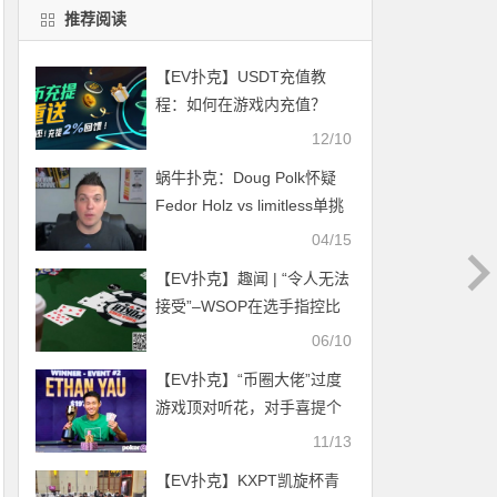
推荐阅读
【EV扑克】USDT充值教
程：如何在游戏内充值？
USDT 存提教学
12/10
蜗牛扑克：Doug Polk怀疑
Fedor Holz vs limitless单挑
有猫腻
04/15
【EV扑克】趣闻 | “令人无法
接受”–WSOP在选手指控比
赛中有标记牌后展开调查
06/10
【EV扑克】“币圈大佬”过度
游戏顶对听花，对手喜提个
人生涯最大底池
11/13
【EV扑克】KXPT凯旋杯青