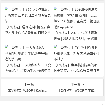
【EV扑克】遇到这6种情况，弃
牌才是让你长期盈利的明智之举
【EV扑克】2026IPG总决赛选
拔赛 | 263人围猎B组，吴武煌
54.4万领跑，主赛第一轮晋级版
图再添40人
【EV扑克】一天淘汰5人！FT变
【EV扑克】当年横扫牌桌的那
“绞肉机”！华裔选手AA惨遭河杀
批老玩家，如今怎么连鱼都打不
出局！
过了
上一篇
下一篇
【EV扑克】WSOP | Kevin Choi在47号赛事获得亚军，周全、丁彪进入25K奥马哈豪客赛第二轮
【EV扑克】WSOP年度最佳诈唬？250K豪客赛泡沫期，嘴炮哥把天三条弃了…
文