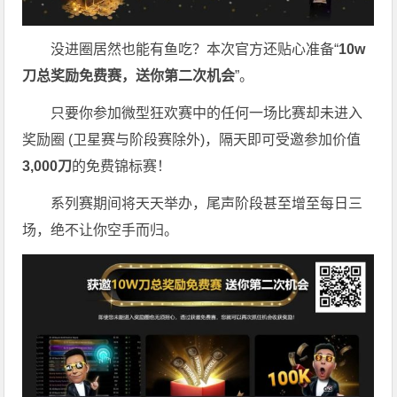
没进圈居然也能有鱼吃？本次官方还贴心准备“
10w
刀
总奖励免费赛，送你第二次机会
”。
只要你参加微型狂欢赛中的任何一场比赛却未进入
奖励圈 (卫星赛与阶段赛除外)，隔天即可受邀参加价值
3,000
刀
的免费锦标赛！
系列赛期间将天天举办，尾声阶段甚至增至每日三
场，绝不让你空手而归。