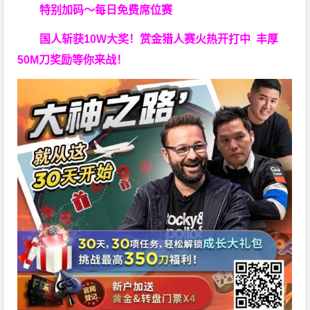
特别加码～每日免费席位赛
国人斩获
10W
大奖！
赏金猎人赛火热开打中 丰厚
50M刀奖励等你来战！