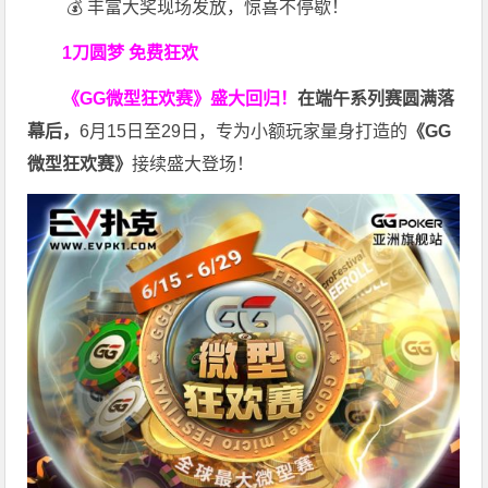
💰 丰富大奖现场发放，惊喜不停歇！
1刀圆梦 免费狂欢
《GG微型狂欢赛》盛大回归！
在端午系列赛圆满落
幕后，
6月15日至29日，专为小额玩家量身打造的
《
GG
微型狂欢赛》
接续盛大登场！