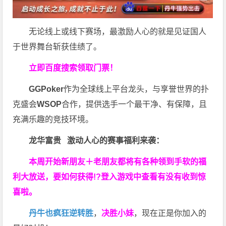
无论线上或线下赛场，最激励人心的就是见证国人
于世界舞台斩获佳绩了。
立即百度搜索领取门票！
GGPoker
作为全球线上平台龙头，与享誉世界的扑
克盛会
WSOP
合作，提供选手一个最干净、有保障，且
充满乐趣的竞技环境。
龙华富贵 激动人心的赛事福利来袭：
本周开始新朋友＋老朋友都将有各种领到手软的福
利大放送，要如何获得!?登入游戏中查看有没有收到惊
喜啦。
丹牛也疯狂逆转胜
，
决胜小妹
，现在正是你加入的