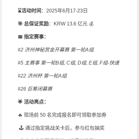
⌛️活动时间
：2025年6月17-23日
🎯 总保证奖励
：KRW 13.6 亿元 💰
📅 指定赛事：
#2 济州神秘赏金开幕赛 第一轮A组
#5 主赛事 第一轮B组, C组, D组, E组, F组-快速
#22 济州杯 第一轮A组
#26 巨筹闭幕赛
🌟 活动亮点：
🔥 现场前 50 名完成报名即可领取参加券
🕹️ 通过指定挑战关卡后，参与红包抽奖