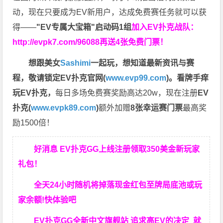
动，现在只要成为EV新用户，达成免费赛任务就可以获
得——
"EV专属大宝箱"启动码1组
加入EV扑克战队：
http://evpk7.com/96088
再送4张免费门票！
想跟美女
Sashimi
一起玩，
想知道最新资讯与赛
程，
敬请锁定EV扑克官网(
www.evp99.com
)。
看牌手痒
玩EV扑克，
每日多场免费赛奖励高达20w，现在注册
EV
扑克(
www.evpk89.com
)
额外加赠
8张幸运赛门票
最高奖
励1500倍！
好消息 EV扑克GG上线注册领取350美金新玩家
礼包！
全天24小时随机将掉落现金红包至牌局底池或玩
家余额!快体验吧
EV扑克GG
全新中文旗舰站
追求高EV
的决定
就