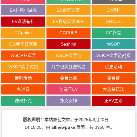
EV扑克小游戏
EV疯狂送票
EV福利
EV邀请有礼
EV顶级反馈60%
GGCare
GGpoker
GGPUKE
GG扑克
GG春季狂欢赛
Sashimi
WSOP
WSOP冬巡赛
WSOP金手链
WSOP金手链战报
WSOP高手过招
丹牛也疯狂逆转胜
优惠活动
促销活动
免费比赛
免费赛
冬巡赛
创造正EV
大逃杀玩法
德州扑克
扑克女神
正EV之路
版权声明：
本站原创文章，于2025年6月20日
14:15:05
，由
allnewpuke
发表，共 3958 字。