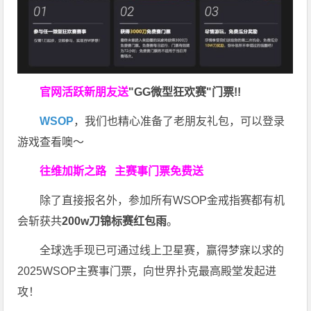
官网活跃新朋友送
"GG微型狂欢赛"门票!!
WSOP
，我们也精心准备了老朋友礼包，可以登录
游戏查看噢～
往维加斯之路
主赛事门票免费送
除了直接报名外，参加所有WSOP金戒指赛都有机
会斩获共
200w刀锦标赛红包雨
。
全球选手现已可通过线上卫星赛，赢得梦寐以求的
2025WSOP主赛事门票，向世界扑克最高殿堂发起进
攻！