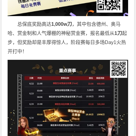
总保底奖励高达
1,000w
刀
，
其中包含德州、奥马
哈、赏金制和人气爆棚的神秘赏金赛，报名最低从
1
刀
起
步，
但奖励却是丰厚得惊人，阶段赛每日多场
Day1火热
开打中！