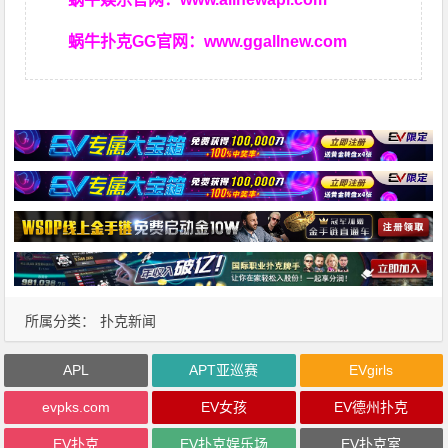
蜗牛扑克GG官网：
www.ggallnew.com
所属分类：
扑克新闻
APL
APT亚巡赛
EVgirls
evpks.com
EV女孩
EV德州扑克
EV扑克
EV扑克娱乐场
EV扑克室