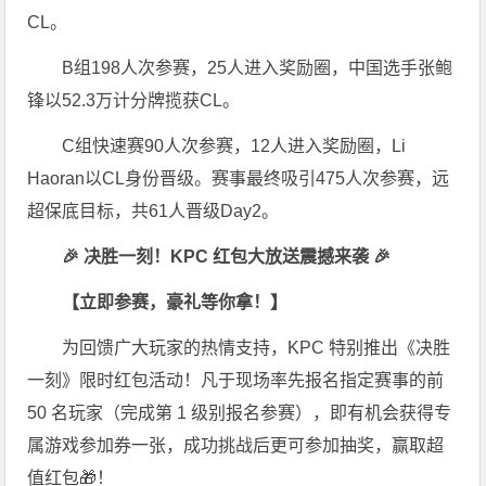
CL。
B组198人次参赛，25人进入奖励圈，中国选手张鲍
锋以52.3万计分牌揽获CL。
C组快速赛90人次参赛，12人进入奖励圈，Li
Haoran以CL身份晋级。赛事最终吸引475人次参赛，远
超保底目标，共61人晋级Day2。
🎉 决胜一刻！KPC 红包大放送震撼来袭 🎉
【立即参赛，豪礼等你拿！】
为回馈广大玩家的热情支持，KPC 特别推出《决胜
一刻》限时红包活动！凡于现场率先报名指定赛事的前
50 名玩家（完成第 1 级别报名参赛），即有机会获得专
属游戏参加券一张，成功挑战后更可参加抽奖，赢取超
值红包🎁！