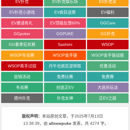
EV扑克
EV扑克娱乐场
EV扑克室
EV扑克小游戏
EV疯狂送票
EV福利
EV邀请有礼
EV顶级反馈60%
GGCare
GGpoker
GGPUKE
GG扑克
GG春季狂欢赛
Sashimi
WSOP
WSOP冬巡赛
WSOP金手链
WSOP金手链战报
WSOP高手过招
丹牛也疯狂逆转胜
优惠活动
促销活动
免费比赛
免费赛
冬巡赛
创造正EV
大逃杀玩法
德州扑克
扑克女神
正EV之路
版权声明：
本站原创文章，于2025年7月13日
13:38:39
，由
allnewpuke
发表，共 4274 字。