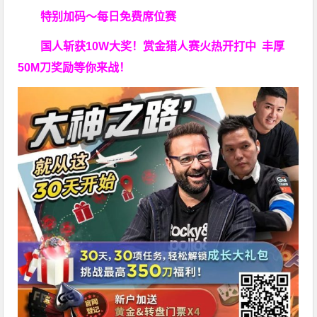
特别加码～每日免费席位赛
国人斩获
10W
大奖！
赏金猎人赛火热开打中 丰厚
50M刀奖励等你来战！