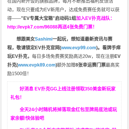
在国内新开设的旗舰品牌，每月不断推出福利反馈活
动，现在只要成为EV新用户，达成免费赛任务就可以获
得——
"EV专属大宝箱"启动码1组
加入EV扑克战队：
http://evpk7.com/96088
再送4张免费门票！
想跟美女
Sashimi
一起玩，
想知道最新资讯与赛
程，
敬请锁定EV扑克官网(
www.evp99.com
)。
看牌手痒
玩EV扑克，
每日多场免费赛奖励高达20w，现在注册
EV
扑克(
www.evpk89.com
)
额外加赠
8张幸运赛门票
最高奖
励1500倍！
好消息 EV扑克GG上线注册领取350美金新玩家
礼包！
全天24小时随机将掉落现金红包至牌局底池或玩
家余额!快体验吧