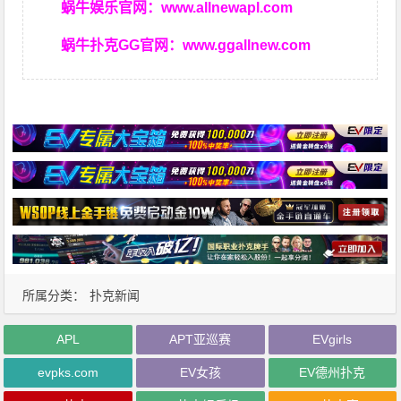
蜗牛娱乐官网：
www.allnewapl.com
蜗牛扑克GG官网：
www.ggallnew.com
所属分类：
扑克新闻
APL
APT亚巡赛
EVgirls
evpks.com
EV女孩
EV德州扑克