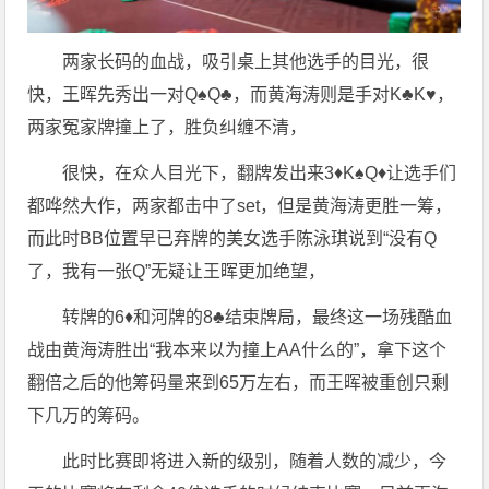
两家长码的血战，吸引桌上其他选手的目光，很
快，王晖先秀出一对Q♠️Q♣️，而黄海涛则是手对K♣️K♥️，
两家冤家牌撞上了，胜负纠缠不清，
很快，在众人目光下，翻牌发出来3♦️K♠️Q♦️让选手们
都哗然大作，两家都击中了set，但是黄海涛更胜一筹，
而此时BB位置早已弃牌的美女选手陈泳琪说到“没有Q
了，我有一张Q”无疑让王晖更加绝望，
转牌的6♦️和河牌的8♣️结束牌局，最终这一场残酷血
战由黄海涛胜出“我本来以为撞上AA什么的”，拿下这个
翻倍之后的他筹码量来到65万左右，而王晖被重创只剩
下几万的筹码。
此时比赛即将进入新的级别，随着人数的减少，今