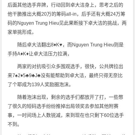
后面其他选手弃牌，行动回到卓大洁身上，思考之后的
他干脆推出大概20万的筹码all-in，后手还有大概24万筹
码的Nguyen Trung Hieu见此果断接下卓大洁的挑战，两
家单挑形成，
随后卓大洁翻出8♦️K♥️，而Nguyen Trung Hieu则是
手持A♦️K♦️让卓大洁压力拉满，
两家的对抗吸引众多围观选手，很快，公共牌拉出
来7♠️2♦️5♣️9♣️J♣️没有能帮助到卓大洁，最终只得无奈比
了个耶成为139人奖励圈泡沫。
随着泡沫出现，剩余的选手们都放开了打，一些憋
了很久的短码选手纷纷推掉出局领奖去参加其他附赛
事，一时间场上人数锐减，来到现在也只剩下60位选手
不到。