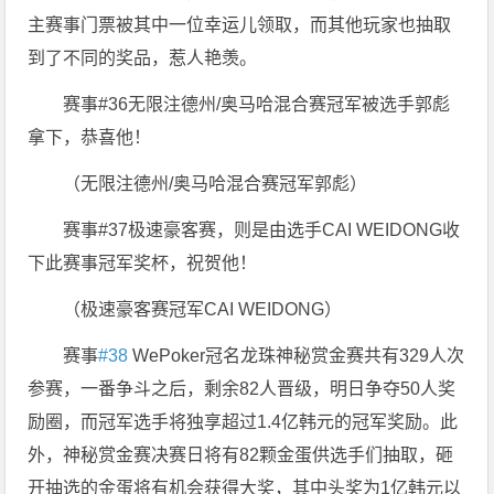
主赛事门票被其中一位幸运儿领取，而其他玩家也抽取
到了不同的奖品，惹人艳羡。
赛事#36无限注德州/奥马哈混合赛冠军被选手郭彪
拿下，恭喜他！
（无限注德州/奥马哈混合赛冠军郭彪）
赛事#37极速豪客赛，则是由选手CAI WEIDONG收
下此赛事冠军奖杯，祝贺他！
（极速豪客赛冠军CAI WEIDONG）
赛事
#38
WePoker冠名龙珠神秘赏金赛共有329人次
参赛，一番争斗之后，剩余82人晋级，明日争夺50人奖
励圈，而冠军选手将独享超过1.4亿韩元的冠军奖励。此
外，神秘赏金赛决赛日将有82颗金蛋供选手们抽取，砸
开抽选的金蛋将有机会获得大奖，其中头奖为1亿韩元以