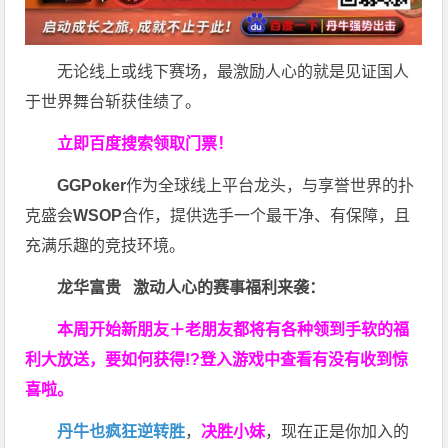
无论线上或线下赛场，最激励人心的就是见证国人
于世界舞台斩获佳绩了。
立即百度搜索领取门票！
GGPoker
作为全球线上平台龙头，与享誉世界的扑
克盛会
WSOP
合作，提供选手一个最干净、有保障，且
充满乐趣的竞技环境。
龙华富贵 激动人心的赛事福利来袭：
本周开始新朋友＋老朋友都将有各种领到手软的福
利大放送，要如何获得!?登入游戏中查看有没有收到惊
喜啦。
丹牛也疯狂逆转胜
，
决胜小妹
，现在正是你加入的