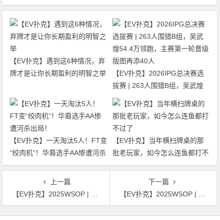
【EV扑克】遇到这6种情况，弃
牌才是让你长期盈利的明智之举
【EV扑克】2026IPG总决赛选
拔赛 | 263人围猎B组，吴武煌
54.4万领跑，主赛第一轮晋级版
图再添40人
【EV扑克】一天淘汰5人！FT变
【EV扑克】当年横扫牌桌的那
“绞肉机”！华裔选手AA惨遭河杀
批老玩家，如今怎么连鱼都打不
出局！
过了
上一篇
下一篇
【EV扑克】2025WSOP | 主赛Zhang Yu获第190名，Chen Yuhang第196名；吕文以第二大记分牌晋级赛事92
【EV扑克】2025WSOP | 主赛结束Day5，Chen Yuhang、Chih Fan和Zhang Yu晋级
文