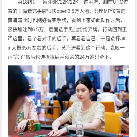
第18级别，盲注6K/12K/12K，这手牌，翻前UTG位
置的王晖看完手牌很快open2.5万入池，邻座MP位置的
黄海涛此时也刚好看完手牌，看到上家如此动作之后，
很快加注到6.5万，后面选手见此纷纷弃牌，行动回到王
晖这里，看了看对手的后手，再看看自己，于是选择all-
in大概35万左右的后手，黄海涛看到这个行动，哀叹一
声“完了”然后也选择将后手剩余的24万筹码全下，