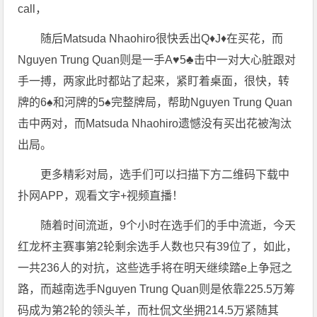
call，
随后Matsuda Nhaohiro很快丢出Q♦️J♦️在买花，而
Nguyen Trung Quan则是一手A♥️5♣️击中一对大心脏跟对
手一搏，两家此时都站了起来，紧盯着桌面，很快，转
牌的6♠️和河牌的5♠️完整牌局，帮助Nguyen Trung Quan
击中两对，而Matsuda Nhaohiro遗憾没有买出花被淘汰
出局。
更多精彩对局，选手们可以扫描下方二维码下载中
扑网APP，观看文字+视频直播！
随着时间流逝，9个小时在选手们的手中流逝，今天
红龙杯主赛事第2轮剩余选手人数也只有39位了，如此，
一共236人的对抗，这些选手将在明天继续踏e上争冠之
路，而越南选手Nguyen Trung Quan则是依靠225.5万筹
码成为第2轮的领头羊，而杜侃文坐拥214.5万紧随其