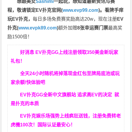
想跟美女
Sashimi
一起玩，
想知道最新资讯与赛
程，
敬请锁定EV扑克官网(
www.evp99.com
)。
看牌手痒
玩EV扑克，
每日多场免费赛奖励高达20w，现在注册
EV
扑克(
www.evpk89.com
)
额外加赠
8张幸运赛门票
最高奖
励1500倍！
好消息 EV扑克GG上线注册领取350美金新玩家
礼包！
全天24小时随机将掉落现金红包至牌局底池或玩
家余额!快体验吧
EV扑克GG
全新中文旗舰站
追求高EV
的决定
就
是扑克的本质
EV扑克娱乐场强势上线疯狂送钱，注册免费转老
虎機100次！国际认证最安心！