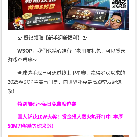
🎁
登记领取【新手迎新福利】
🎁
WSOP
，我们也精心准备了老朋友礼包，可以登录
游戏查看噢～
全球选手现已可通过线上卫星赛，赢得梦寐以求的
2025WSOP主赛事门票，向世界扑克最高殿堂发起进
攻！
特别加码～每日免费席位赛
国人斩获
10W
大奖！
赏金猎人赛火热开打中 丰厚
50M刀奖励等你来战！