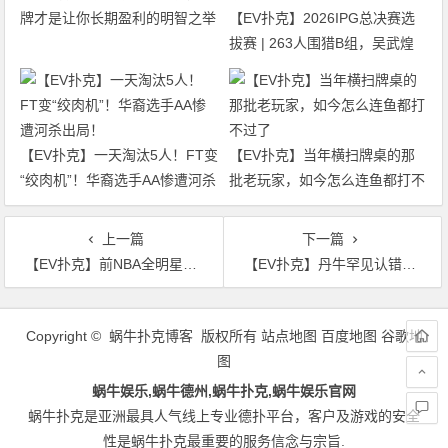
牌才是让你长期盈利的明智之举
【EV扑克】2026IPG总决赛选
拔赛 | 263人围猎B组，吴武煌
54.4万领跑，主赛第一轮晋级版
图再添40人
【EV扑克】一天淘汰5人！FT变
【EV扑克】当年横扫牌桌的那
“绞肉机”！华裔选手AA惨遭河杀
批老玩家，如今怎么连鱼都打不
出局！
过了
上一篇
下一篇
【EV扑克】前NBA全明星吉尔伯特·阿里纳斯因涉嫌经营非法扑克俱乐部被捕
【EV扑克】丹牛罕见认错！旧日派对趣事曝光：曾嘲讽Aaron Barone紧弱，多年后改口”你是对的”
文
章
Copyright © 蜗牛扑克博客 版权所有
站点地图
百度地图
谷歌地
导
图
航
蜗牛娱乐,蜗牛德州,蜗牛扑克,蜗牛娱乐官网
蜗牛扑克是亚洲最具人气线上专业德扑平台，客户及游戏的安全
性是蜗牛扑克最重要的服务信念与宗旨.