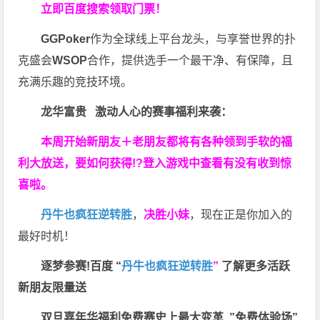
立即百度搜索领取门票！
GGPoker
作为全球线上平台龙头，与享誉世界的扑
克盛会
WSOP
合作，提供选手一个最干净、有保障，且
充满乐趣的竞技环境。
龙华富贵 激动人心的赛事福利来袭：
本周开始新朋友＋老朋友都将有各种领到手软的福
利大放送，要如何获得!?登入游戏中查看有没有收到惊
喜啦。
丹牛也疯狂逆转胜
，
决胜小妹
，现在正是你加入的
最好时机！
逐梦参赛!百度 “
丹牛也疯狂逆转胜
”
了解更多
活跃
新朋友限量送
双旦嘉年华福利
免费赛史上最大变革
”免费体验场”