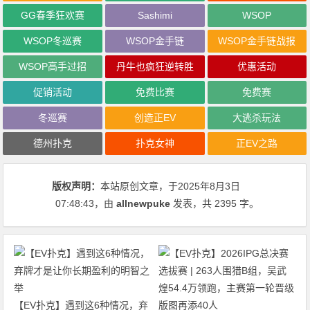
GG春季狂欢赛
Sashimi
WSOP
WSOP冬巡赛
WSOP金手链
WSOP金手链战报
WSOP高手过招
丹牛也疯狂逆转胜
优惠活动
促销活动
免费比赛
免费赛
冬巡赛
创造正EV
大逃杀玩法
德州扑克
扑克女神
正EV之路
版权声明：
本站原创文章，于2025年8月3日
07:48:43
，由
allnewpuke
发表，共 2395 字。
【EV扑克】遇到这6种情况，弃