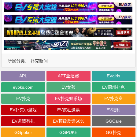
所属分类：
扑克新闻
APL
APT亚巡赛
EVgirls
evpks.com
EV女孩
EV德州扑克
EV扑克
EV扑克娱乐场
EV扑克室
EV扑克小游戏
EV疯狂送票
EV福利
EV邀请有礼
EV顶级反馈60%
GGCare
GGpoker
GGPUKE
GG扑克