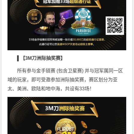
▌【3M刀洲际抽奖赛】
所有参与金手链赛 (包含卫星赛) 并与冠军属同一区
域的玩家，即可受邀参加洲际抽奖赛，赛区划分为亚
太、美洲、欧陆和地中海，共设有33场！