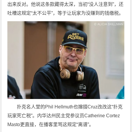
出来反对。他说这条款藏得太深，当初“没人注意到”，还
吐槽这规定“太不公平”，等于让玩家为没赚到的钱缴税。
扑克名人堂的Phil Hellmuth也撺掇Cruz改改这“扑克
玩家死亡税”。内华达州民主党参议员Catherine Cortez
Masto更直接，在播客里骂这规定“离谱”。