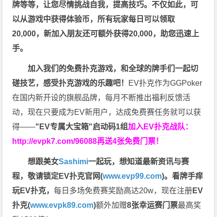
牌等等，让您尽情挑战自我，提高技巧。不仅如此，
可
以从游戏中获得体验币，所有玩家每日可以领取
20,000，新加入朋友还可额外获得20,000，助您迅速上
手。
加入我们的免费扑克游戏，和全球的牌手们一起切
磋技艺，感受扑克游戏的乐趣吧！
EV扑克作为GGPoker
在国内新开设的旗舰品牌，每月不断推出福利反馈活
动，现在只要成为EV新用户，达成免费赛任务就可以获
得——
"EV专属大宝箱"启动码1组
加入EV扑克战队：
http://evpk7.com/96088
再送4张免费门票！
想跟美女
Sashimi
一起玩，
想知道最新资讯与赛
程，
敬请锁定EV扑克官网(
www.evp99.com
)。
看牌手痒
玩EV扑克，
每日多场免费赛奖励高达20w，现在注册
EV
扑克(
www.evpk89.com
)
额外加赠
8张幸运赛门票
最高奖