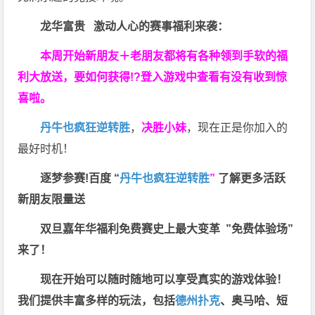
龙华富贵 激动人心的赛事福利来袭：
本周开始新朋友＋老朋友都将有各种领到手软的福
利大放送，要如何获得!?登入游戏中查看有没有收到惊
喜啦。
丹牛也疯狂逆转胜
，
决胜小妹
，现在正是你加入的
最好时机！
逐梦参赛!百度 “
丹牛也疯狂逆转胜
”
了解更多
活跃
新朋友限量送
双旦嘉年华福利
免费赛史上最大变革
”免费体验场”
来了！
现在开始可以随时随地可以享受真实的游戏体验！
我们提供丰富多样的玩法，包括
德州扑克
、奥马哈、短