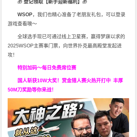
🎁
登记领取【新手迎新福利】
🎁
WSOP
，我们也精心准备了老朋友礼包，可以登录
游戏查看噢～
全球选手现已可通过线上卫星赛，赢得梦寐以求的
2025WSOP主赛事门票，向世界扑克最高殿堂发起进
攻！
特别加码～每日免费席位赛
国人斩获
10W
大奖！
赏金猎人赛火热开打中 丰厚
50M刀奖励等你来战！