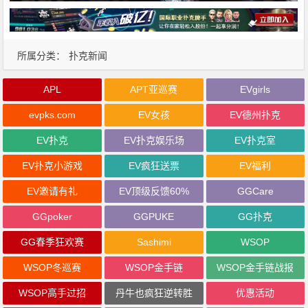
所属分类：
扑克新闻
APL
APT亚巡赛
EVgirls
evpks.com
EV女孩
EV德州扑克
EV扑克
EV扑克娱乐场
EV扑克室
EV扑克小游戏
EV疯狂送票
EV福利
EV邀请有礼
EV顶级反馈60%
GGCare
GGpoker
GGPUKE
GG扑克
GG春季狂欢赛
Sashimi
WSOP
WSOP冬巡赛
WSOP金手链
WSOP金手链战报
WSOP高手过招
丹牛也疯狂逆转胜
优惠活动