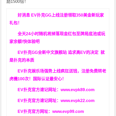
励1500倍！
好消息 EV扑克GG上线注册领取350美金新玩家
礼包！
全天24小时随机将掉落现金红包至牌局底池或玩
家余额!快体验吧
EV扑克GG
全新中文旗舰站
追求高EV
的决定
就
是扑克的本质
EV扑克娱乐场强势上线疯狂送钱，注册免费转老
虎機100次！国际认证最安心！
EV扑克官方速记网址：
www.evpk89.com
EV扑克官方速记网址：
www.evpk22.com
EV扑克官方网址：
www.evp99.com