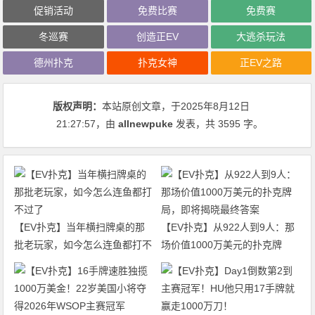
促销活动
免费比赛
免费赛
冬巡赛
创造正EV
大逃杀玩法
德州扑克
扑克女神
正EV之路
版权声明：
本站原创文章，于2025年8月12日
21:27:57
，由
allnewpuke
发表，共 3595 字。
【EV扑克】当年横扫牌桌的那
【EV扑克】从922人到9人：那
批老玩家，如今怎么连鱼都打不
场价值1000万美元的扑克牌
过了
局，即将揭晓最终答案