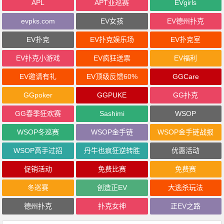
APL
APT亚巡赛
EVgirls
evpks.com
EV女孩
EV德州扑克
EV扑克
EV扑克娱乐场
EV扑克室
EV扑克小游戏
EV疯狂送票
EV福利
EV邀请有礼
EV顶级反馈60%
GGCare
GGpoker
GGPUKE
GG扑克
GG春季狂欢赛
Sashimi
WSOP
WSOP冬巡赛
WSOP金手链
WSOP金手链战报
WSOP高手过招
丹牛也疯狂逆转胜
优惠活动
促销活动
免费比赛
免费赛
冬巡赛
创造正EV
大逃杀玩法
德州扑克
扑克女神
正EV之路