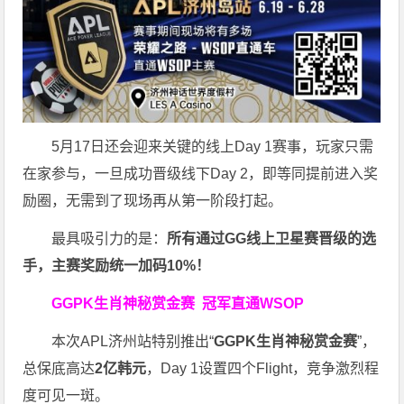
5月17日还会迎来关键的线上Day 1赛事，玩家只需
在家参与，一旦成功晋级线下Day 2，即等同提前进入奖
励圈，无需到了现场再从第一阶段打起。
最具吸引力的是：
所有通过
GG
线上卫星赛晋级的选
手，主赛奖励统一加码
10%
！
GGPK生肖神秘赏金赛
冠军直通WSOP
本次APL济州站特别推出“
GGPK
生肖神秘赏金赛
”，
总保底高达
2
亿韩元
，Day 1设置四个Flight，竞争激烈程
度可见一斑。