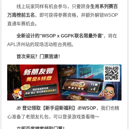
线上玩家同样有机会参与，只要跻身
生肖系列赛百
万周榜前五名
，即可获得参赛资格，并额外解锁WSOP
直通车赛机会。
全新设计的“
WSOP x GGPK
联名限量外套
”，将在
APL济州站的现场活动柜台亮相。
首次来玩？门票我请！
🎁
登记领取【新手迎新福利】
🎁
WSOP
，我们也精
心准备了老朋友礼包，可以登录游戏查看噢～
立即百度搜索领取门票！