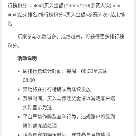
行榜积分} = \text{买入金额} \times \text{参赛人次} \div
\text{结束排名}
排行榜积分
=
买入金额
×
参赛人次
÷
结束排
名
玩家参与次数越多、成绩越高，可获得更多排行榜
积分。
活动说明
周排行榜统计时间：每周一08:00至次周一
08:00
奖励将在排行榜确认后陆续发放
赛事时间、买入与保底奖金请以游戏客户端
实际显示为准
平台严禁作弊及套利行为，违规账户将受到
限制或冻结处理
请合理安排娱乐时间，理性参与竞技体验