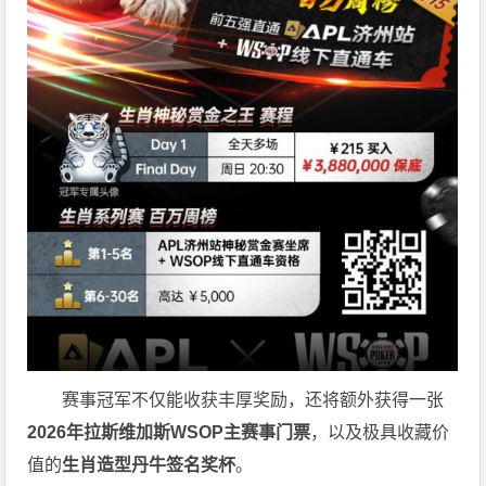
赛事冠军不仅能收获丰厚奖励，还将额外获得一张
2026
年拉斯维加斯
WSOP
主赛事门票
，以及极具收藏价
值的
生肖造型丹牛签名奖杯
。