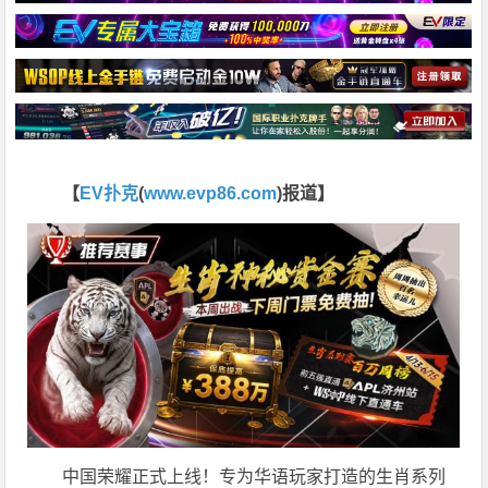
【
EV扑克
(
www.evp86.com
)报道】
中国荣耀正式上线！专为华语玩家打造的生肖系列