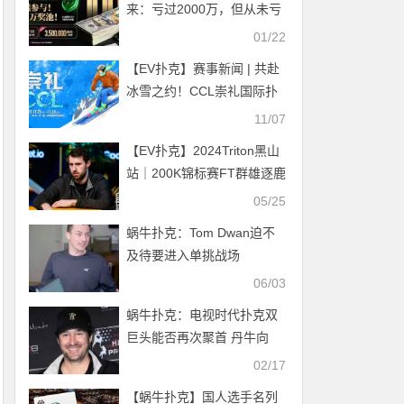
来：亏过2000万，但从未亏
欠过玩家！
01/22
【EV扑克】赛事新闻 | 共赴
冰雪之约！CCL崇礼国际扑
克大赛赛事发布（11月25
11/07
日-30日）
【EV扑克】2024Triton黑山
站｜200K锦标赛FT群雄逐鹿
Jason Koon向第11个冠军发
05/25
起进击
蜗牛扑克：Tom Dwan迫不
及待要进入单挑战场
06/03
蜗牛扑克：电视时代扑克双
巨头能否再次聚首 丹牛向
Phil Hellmuth发起单挑战
02/17
【蜗牛扑克】国人选手名列