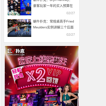
豪客玩家一年的买入预算在
600-800万美元左右
02/27
蜗牛扑克：​常规桌高手Fried
Meulders实例讲解三个后面
位置的战斗
02/27