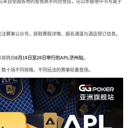
，与来自全国各地的智竞高手同台竞技，在山水秘境中书写属于
关注赛事公众号，获取赛程详情、报名通道与酒店预订信息。
点将转向
6
月
19
日至
28
日举行的
APL
济州站
。
，数十场不同规格、不同玩法的赛事轮番登场。