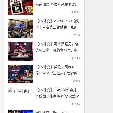
前茅 拿到坚果牌就是要硬起
来 WSOP生肖狂欢赛开打 超
09/07
高额奖励等你来战！
【EV扑克】2025HPT® 南海
杯｜主赛第二轮结束，张新
以1,490,000记分牌成为超级
12/18
CL
【EV扑克】野人真猛男，创
造历史拿下背靠背冠军，收
获奖励145万
07/06
【EV扑克】奖励最高800
倍！WSOP让国人在世界的
舞台发光发热～丹牛本周推
12/23
荐3场赛事来袭
【EV扑克】1.4倍溢价卖儿
子份额，扑克传奇的“父爱定
价”合理吗？
07/05
蜗牛扑克：Bryn Kenney：