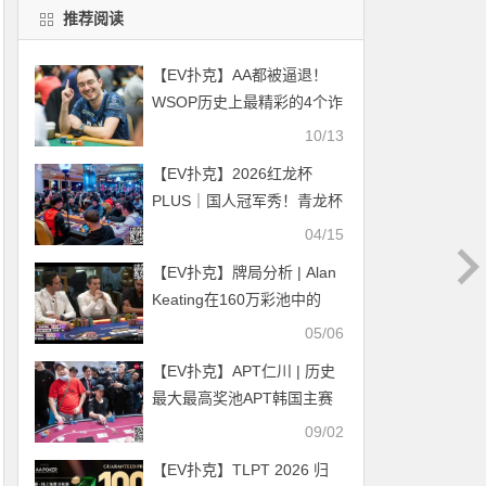
推荐阅读
【EV扑克】AA都被逼退！
WSOP历史上最精彩的4个诈
唬
10/13
【EV扑克】2026红龙杯
PLUS｜国人冠军秀！青龙杯
PLUS 746人次参赛，俞翔宇
04/15
成系列赛首位双冠王
【EV扑克】牌局分析 | Alan
Keating在160万彩池中的
Hero Call
05/06
【EV扑克】APT仁川 | 历史
最大最高奖池APT韩国主赛
事；澳洲 Aaron Lim 领头
09/02
Day 3
【EV扑克】TLPT 2026 归