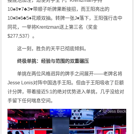
接底池加注，迫使对手全下。Krentzman手持
10♠️8♥️7♣️3♥️带顺子听牌果断接招，而王阳亮出的
10♦️8♦️6♣️5♦️花顺双抽。转牌一张J♦落下，王阳强行击中
同花，一举将Krentzman送上第三名（奖金
$277,537）。
这一刻，胜负的天平已彻底倾斜。
终极单挑：经验与范围的双重碾压
单挑在两位风格迥异的牌手之间展开——老牌名将
Jesse Lonis对阵中国选手王阳。但由于王阳吸收了巨额
计分牌，带着接近5:1的绝对优势进入单挑，几乎没给对
手留下任何喘息空间。