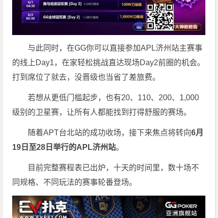
与此同时，在GG你可以直接参加APL济州站主赛事
的线上Day1，在家轻松挑战直达现场Day2前圈的机会。
打到席位了就去，没晋级也当省了差旅费。
若想从更低门槛起步，也有20、110、200、1,000
级别的卫星赛，让所有人都能找到打得舒服的赛场。
随着APT台北站的成功收场，接下来焦点将转向
6
月
19
日至
28
日举行的
APL
济州站
。
目前完整赛程表已出炉，十天的时间里，数十场不
同规格、不同玩法的赛事轮番登场。