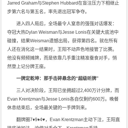
Jarred Graham与Stephen Hubbard在盲注压力下相继止
步第六名与第五名，率先退出冠军争夺。
进入四人局后，全场最令人窒息的强强对话爆发：
夺冠大热Dylan Weisman与Jesse Lonis在关键大底池中
碰撞，结果Weisman遗憾出局，获得第四名。就在所有
人还在消化这一结果时，王阳不动声色地接管了比赛。
他没有频频摊牌，而是依靠几手重注精准蚕食对手，悄
然登上记分牌王座。
一牌定乾坤：那手击碎悬念的“超级
听牌
”
三人对决阶段，王阳已坐拥超过2,400万计分牌，而
Evan Krentzman与Jesse Lonis各自仅剩约600万。晚餐
休息结束后，全场最关键的一手牌到来。
翻牌圈7♦️9♦️4♥️，Evan Krentzman主动下注，王阳直