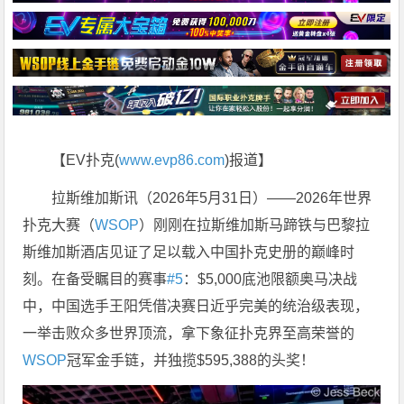
【EV扑克(
www.evp86.com
)报道】
拉斯维加斯讯（2026年5月31日）——2026年世界
扑克大赛（
WSOP
）刚刚在拉斯维加斯马蹄铁与巴黎拉
斯维加斯酒店见证了足以载入中国扑克史册的巅峰时
刻。在备受瞩目的赛事
#5
：$5,000底池限额奥马决战
中，中国选手王阳凭借决赛日近乎完美的统治级表现，
一举击败众多世界顶流，拿下象征扑克界至高荣誉的
WSOP
冠军金手链，并独揽$595,388的头奖！