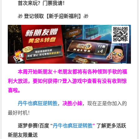
首次来玩？门票我请！
🎁
登记领取【新手迎新福利】
🎁
本周开始新朋友＋老朋友都将有各种领到手软的福
利大放送，要如何获得!?登入游戏中查看有没有收到惊
喜啦。
丹牛也疯狂逆转胜
，
决胜小妹
，现在正是你加入的
最好时机！
逐梦参赛!百度 “
丹牛也疯狂逆转胜
”
了解更多
活跃
新朋友限量送