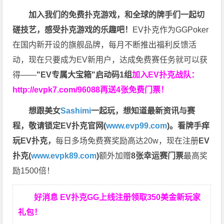
加入我们的免费扑克游戏，和全球的牌手们一起切
磋技艺，感受扑克游戏的乐趣吧！
EV扑克作为GGPoker
在国内新开设的旗舰品牌，每月不断推出福利反馈活
动，现在只要成为EV新用户，达成免费赛任务就可以获
得——
"EV专属大宝箱"启动码1组
加入EV扑克战队：
http://evpk7.com/96088
再送4张免费门票！
想跟美女
Sashimi
一起玩，
想知道最新资讯与赛
程，
敬请锁定EV扑克官网(
www.evp99.com
)。
看牌手痒
玩EV扑克，
每日多场免费赛奖励高达20w，现在注册
EV
扑克(
www.evpk89.com
)
额外加赠
8张幸运赛门票
最高奖
励1500倍！
好消息 EV扑克GG上线注册领取350美金新玩家
礼包！