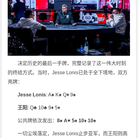
决定历史的最后一手牌，完整记录了这一伟大时刻
的终结方式。当时，Jesse Lonis已处于全下境地，双方
亮牌：
Jesse Lonis
: A♠ K♠ Q♦ 9♠
王阳
: Q♣ 10♣ 9♦ 5♦
公共牌依次发出：
8♠ A♥ 5♠ 10♦ 10♠
一切尘埃落定，Jesse Lonis止步亚军，而王阳则高