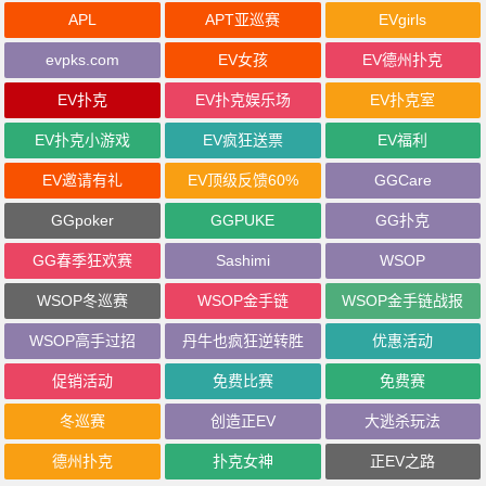
APL
APT亚巡赛
EVgirls
evpks.com
EV女孩
EV德州扑克
EV扑克
EV扑克娱乐场
EV扑克室
EV扑克小游戏
EV疯狂送票
EV福利
EV邀请有礼
EV顶级反馈60%
GGCare
GGpoker
GGPUKE
GG扑克
GG春季狂欢赛
Sashimi
WSOP
WSOP冬巡赛
WSOP金手链
WSOP金手链战报
WSOP高手过招
丹牛也疯狂逆转胜
优惠活动
促销活动
免费比赛
免费赛
冬巡赛
创造正EV
大逃杀玩法
德州扑克
扑克女神
正EV之路