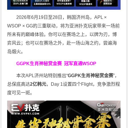
2026年6月19日至28日，韩国济州岛，APL ×
WSOP × GG的三重联动，将为亚洲扑克玩家带来一场前
所未有的巅峰体验。
你可以在赛场之上，以牌为刃，博
弈风云；也可以在赛场之外，赴一场山海之约，尝遍海
岛烟火。
GGPK生肖神秘赏金赛
冠军直通WSOP
本次APL济州站特别推出“
GGPK
生肖神秘赏金赛
”，
总保底高达
2
亿韩元
，Day 1设置四个Flight，竞争激烈程
度可见一斑。