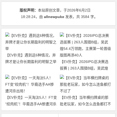
版权声明：
本站原创文章，于2026年6月2日
18:28:24
，由
allnewpuke
发表，共 3584 字。
【EV扑克】遇到这6种情况，弃
牌才是让你长期盈利的明智之举
【EV扑克】2026IPG总决赛选
拔赛 | 263人围猎B组，吴武煌
54.4万领跑，主赛第一轮晋级版
图再添40人
【EV扑克】一天淘汰5人！FT变
【EV扑克】当年横扫牌桌的那
“绞肉机”！华裔选手AA惨遭河杀
批老玩家，如今怎么连鱼都打不
出局！
过了