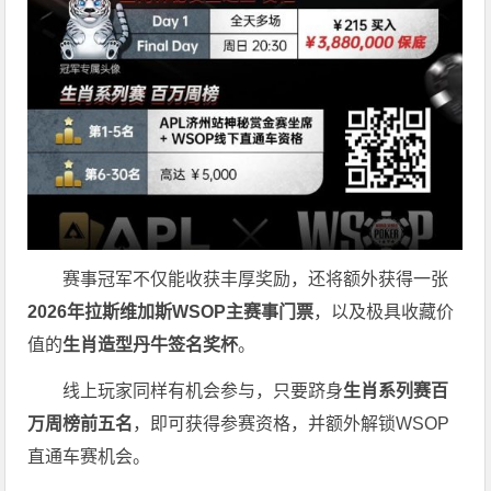
赛事冠军不仅能收获丰厚奖励，还将额外获得一张
2026
年拉斯维加斯
WSOP
主赛事门票
，以及极具收藏价
值的
生肖造型丹牛签名奖杯
。
线上玩家同样有机会参与，只要跻身
生肖系列赛百
万周榜前五名
，即可获得参赛资格，并额外解锁WSOP
直通车赛机会。