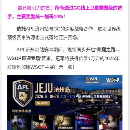
最具吸引力的是：
所有通过
GG
线上卫星赛晋级的选
手，主赛奖励统一加码
10%
！
依托
APL济州站与GG的深度战略合作，这项世界级
顶级赛事资源也正式落地亚洲赛场。
APL济州岛站赛事期间，现场同步开启“
荣耀之路
—
WSOP
直通专场
”赛事，冠军将获得价值1万刀的2026年
拉斯维加斯WSOP主赛门票一张！