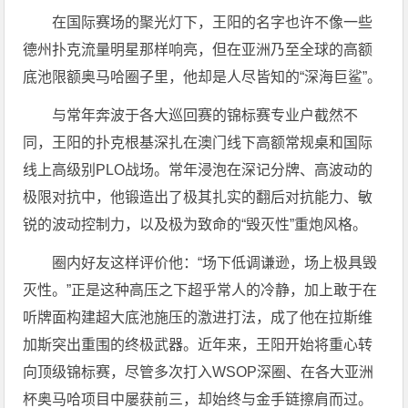
在国际赛场的聚光灯下，王阳的名字也许不像一些
德州扑克流量明星那样响亮，但在亚洲乃至全球的高额
底池限额奥马哈圈子里，他却是人尽皆知的“深海巨鲨”。
与常年奔波于各大巡回赛的锦标赛专业户截然不
同，王阳的扑克根基深扎在澳门线下高额常规桌和国际
线上高级别PLO战场。常年浸泡在深记分牌、高波动的
极限对抗中，他锻造出了极其扎实的翻后对抗能力、敏
锐的波动控制力，以及极为致命的“毁灭性”重炮风格。
圈内好友这样评价他：“场下低调谦逊，场上极具毁
灭性。”正是这种高压之下超乎常人的冷静，加上敢于在
听牌面构建超大底池施压的激进打法，成了他在拉斯维
加斯突出重围的终极武器。近年来，王阳开始将重心转
向顶级锦标赛，尽管多次打入WSOP深圈、在各大亚洲
杯奥马哈项目中屡获前三，却始终与金手链擦肩而过。