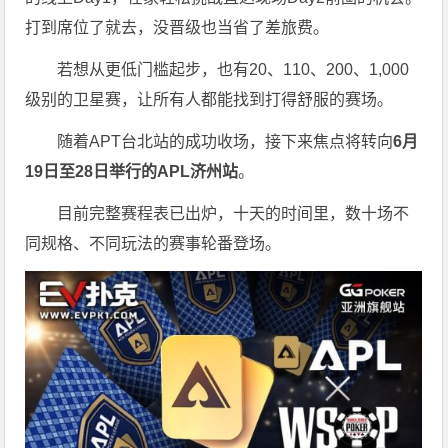
打到席位了就去，没晋级也当省了差旅费。
若想从更低门槛起步，也有20、110、200、1,000
级别的卫星赛，让所有人都能找到打得舒服的赛场。
随着APT台北站的成功收场，接下来焦点将转向
6
月
19
日至
28
日举行的
APL
济州站
。
目前完整赛程表已出炉，十天的时间里，数十场不
同规格、不同玩法的赛事轮番登场。