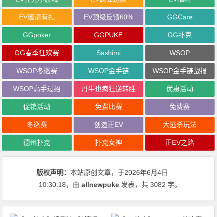
EV邀请有礼
EV顶级反馈60%
GGCare
GGpoker
GGPUKE
GG扑克
GG春季狂欢赛
Sashimi
WSOP
WSOP冬巡赛
WSOP金手链
WSOP金手链战报
WSOP高手过招
丹牛也疯狂逆转胜
优惠活动
促销活动
免费比赛
免费赛
冬巡赛
创造正EV
大逃杀玩法
德州扑克
扑克女神
正EV之路
版权声明：
本站原创文章，于2026年6月4日
10:30:18
，由
allnewpuke
发表，共 3082 字。