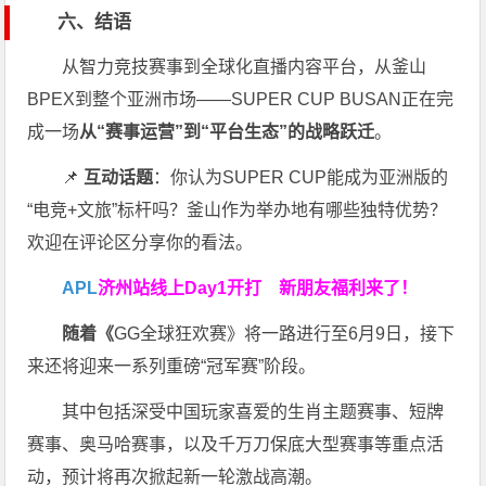
六、结语
从智力竞技赛事到全球化直播内容平台，从釜山
BPEX到整个亚洲市场——SUPER CUP BUSAN正在完
成一场
从“赛事运营”到“平台生态”的战略跃迁
。
📌
互动话题
：你认为SUPER CUP能成为亚洲版的
“电竞+文旅”标杆吗？釜山作为举办地有哪些独特优势？
欢迎在评论区分享你的看法。
APL
济州站线上Day1开打
新朋友福利来了！
随着《
GG全球狂欢赛》将一路进行至6月9日，接下
来还将迎来一系列重磅“冠军赛”阶段。
其中包括深受中国玩家喜爱的生肖主题赛事、短牌
赛事、奥马哈赛事，以及千万刀保底大型赛事等重点活
动，预计将再次掀起新一轮激战高潮。