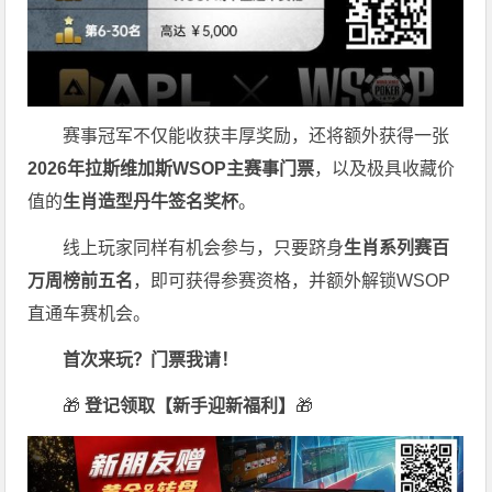
赛事冠军不仅能收获丰厚奖励，还将额外获得一张
2026
年拉斯维加斯
WSOP
主赛事门票
，以及极具收藏价
值的
生肖造型丹牛签名奖杯
。
线上玩家同样有机会参与，只要跻身
生肖系列赛百
万周榜前五名
，即可获得参赛资格，并额外解锁WSOP
直通车赛机会。
首次来玩？门票我请！
🎁
登记领取【新手迎新福利】
🎁