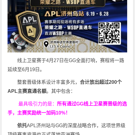
线上卫星赛于4月27日在GG全面打响，赛程将一路
延续至6月19日。
整套晋级体系设计丰富多元，
合计放出
超过200个
APL主赛直通名额
。其中包含：
最具吸引力的是：
所有通过
GG
线上卫星赛晋级的选
手，主赛奖励统一加码
10%
！
依托
APL济州站与GG的深度战略合作，这项世界级
顶级赛事资源也正式落地亚洲赛场。