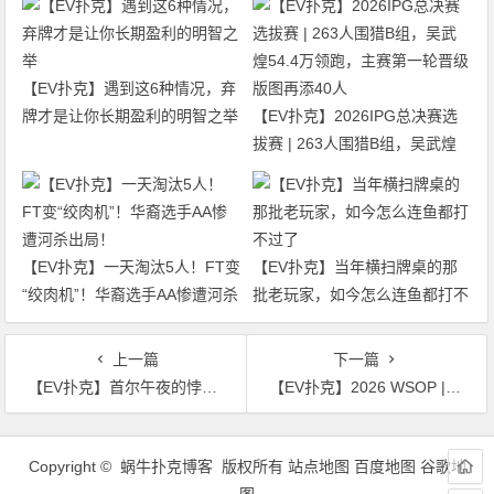
【EV扑克】遇到这6种情况，弃
牌才是让你长期盈利的明智之举
【EV扑克】2026IPG总决赛选
拔赛 | 263人围猎B组，吴武煌
54.4万领跑，主赛第一轮晋级版
图再添40人
【EV扑克】一天淘汰5人！FT变
【EV扑克】当年横扫牌桌的那
“绞肉机”！华裔选手AA惨遭河杀
批老玩家，如今怎么连鱼都打不
出局！
过了
上一篇
下一篇
【EV扑克】首尔午夜的悖论：全民禁令之下，为何遍地扑克高手？
【EV扑克】2026 WSOP | 截至目前，中国军团2026WSOP进圈率高达90%！！！
文
章
Copyright © 蜗牛扑克博客 版权所有
站点地图
百度地图
谷歌地
导
图