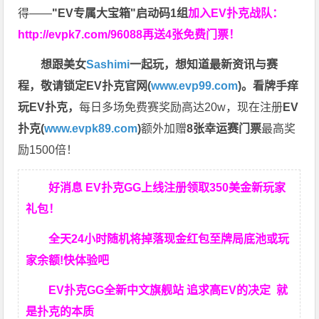
得——
"EV专属大宝箱"启动码1组
加入EV扑克战队：
http://evpk7.com/96088
再送4张免费门票！
想跟美女
Sashimi
一起玩，
想知道最新资讯与赛
程，
敬请锁定EV扑克官网(
www.evp99.com
)。
看牌手痒
玩EV扑克，
每日多场免费赛奖励高达20w，现在注册
EV
扑克(
www.evpk89.com
)
额外加赠
8张幸运赛门票
最高奖
励1500倍！
好消息 EV扑克GG上线注册领取350美金新玩家
礼包！
全天24小时随机将掉落现金红包至牌局底池或玩
家余额!快体验吧
EV扑克GG
全新中文旗舰站
追求高EV
的决定
就
是扑克的本质