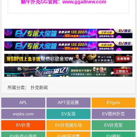
蜗牛扑克GG官网：
www.ggallnew.com
所属分类：
扑克新闻
APL
APT亚巡赛
EVgirls
evpks.com
EV女孩
EV德州扑克
EV扑克
EV扑克娱乐场
EV扑克室
EV扑克小游戏
EV疯狂送票
EV福利