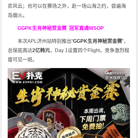
弈风云；也可以在赛场之外，赴一场山海之约，尝遍海
岛烟火。
GGPK生肖神秘赏金赛
冠军直通WSOP
本次APL济州站特别推出“
GGPK
生肖神秘赏金赛
”，
总保底高达
2
亿韩元
，Day 1设置四个Flight，竞争激烈程
度可见一斑。