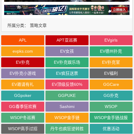
所属分类：
策略文章
APL
APT亚巡赛
EVgirls
evpks.com
EV女孩
EV德州扑克
EV扑克
EV扑克娱乐场
EV扑克室
EV扑克小游戏
EV疯狂送票
EV福利
EV邀请有礼
EV顶级反馈60%
GGCare
GGpoker
GGPUKE
GG扑克
GG春季狂欢赛
Sashimi
WSOP
WSOP冬巡赛
WSOP金手链
WSOP金手链战报
WSOP高手过招
丹牛也疯狂逆转胜
优惠活动