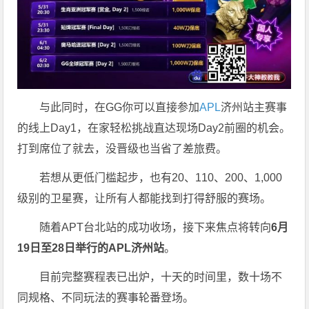
与此同时，在GG你可以直接参加
APL
济州站主赛事
的线上Day1，在家轻松挑战直达现场Day2前圈的机会。
打到席位了就去，没晋级也当省了差旅费。
若想从更低门槛起步，也有20、110、200、1,000
级别的卫星赛，让所有人都能找到打得舒服的赛场。
随着APT台北站的成功收场，接下来焦点将转向
6
月
19
日至
28
日举行的
APL
济州站
。
目前完整赛程表已出炉，十天的时间里，数十场不
同规格、不同玩法的赛事轮番登场。