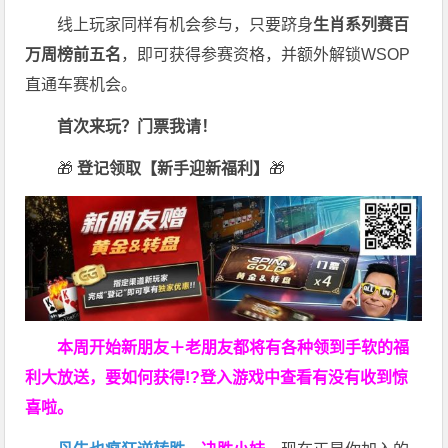
线上玩家同样有机会参与，只要跻身
生肖系列赛百
万周榜前五名
，即可获得参赛资格，并额外解锁WSOP
直通车赛机会。
首次来玩？门票我请！
🎁
登记领取【新手迎新福利】
🎁
本周开始新朋友＋老朋友都将有各种领到手软的福
利大放送，要如何获得!?登入游戏中查看有没有收到惊
喜啦。