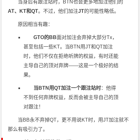
当身后有跟注站时，BTN也会更多地加注他们的
AT、KT和QT
。不过，他们加注
JT
的可能性略低。
原因相当有趣：
GTO的BB
面对加注会弃掉大部分Tx，
甚至包括一些KT。当BTN用JT和QT加注
时，他们不仅在拒绝听牌的权益，有时还能
主导自己的顶对弃牌——这是一个极好的结
果。
当BTN用QT加注一个跟注站时
：他得
不到任何弃牌权益，反而会被主导自己的顶
对跟注！
当BB永不弃掉QT，更不用说KT时，用JT加注就不
那么有吸引力了。