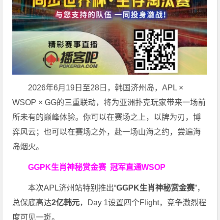
2026年6月19日至28日，韩国济州岛，APL ×
WSOP × GG的三重联动，将为亚洲扑克玩家带来一场前
所未有的巅峰体验。
你可以在赛场之上，以牌为刃，博
弈风云；也可以在赛场之外，赴一场山海之约，尝遍海
岛烟火。
GGPK生肖神秘赏金赛
冠军直通WSOP
本次APL济州站特别推出“
GGPK
生肖神秘赏金赛
”，
总保底高达
2
亿韩元
，Day 1设置四个Flight，竞争激烈程
度可见一斑。