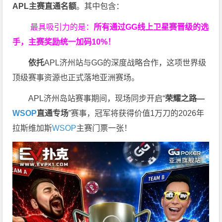
APL主赛直通名额
。其中包含：
最具吸引力的是：
所有通过
GG
线上卫星赛晋级的选
手，主赛奖励统一加码
10%
！
依托
APL济州站与GG的深度战略合作，这项世界级
顶级赛事资源也正式落地亚洲赛场。
APL济州岛站赛事期间，现场同步开启“
荣耀之路
—
WSOP
直通专场
”赛事，冠军将获得价值1万刀的2026年
拉斯维加斯
WSOP
主赛门票一张！