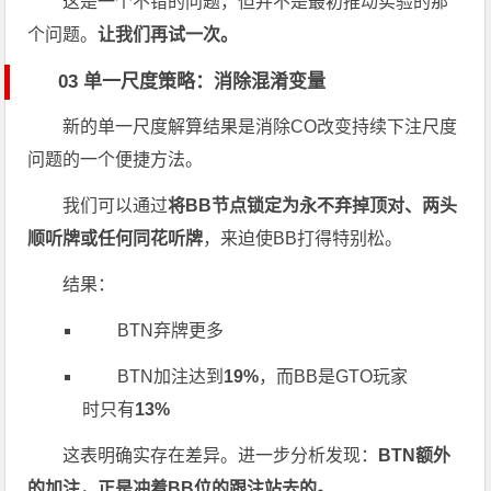
这是一个不错的问题，但并不是最初推动实验的那
个问题。
让我们再试一次。
03 单一尺度策略：消除混淆变量
新的单一尺度解算结果是消除CO改变持续下注尺度
问题的一个便捷方法。
我们可以通过
将BB节点锁定为永不弃掉顶对、两头
顺听牌或任何同花听牌
，来迫使BB打得特别松。
结果：
BTN弃牌更多
BTN加注达到
19%
，而BB是GTO玩家
时只有
13%
这表明确实存在差异。进一步分析发现：
BTN额外
的加注，正是冲着BB位的跟注站去的。