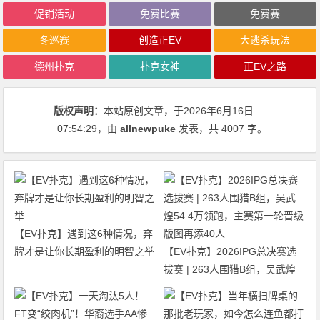
促销活动
免费比赛
免费赛
冬巡赛
创造正EV
大逃杀玩法
德州扑克
扑克女神
正EV之路
版权声明：
本站原创文章，于2026年6月16日
07:54:29
，由
allnewpuke
发表，共 4007 字。
【EV扑克】遇到这6种情况，弃
牌才是让你长期盈利的明智之举
【EV扑克】2026IPG总决赛选
拔赛 | 263人围猎B组，吴武煌
54.4万领跑，主赛第一轮晋级版
图再添40人