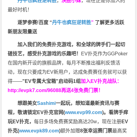
丹牛也疯狂逆转胜
，
决胜小妹
，现在正是你加入的
最好时机！
逐梦参赛!百度 “
丹牛也疯狂逆转胜
”
了解更多
活跃
新朋友限量送
加入我们的免费扑克游戏，和全球的牌手们一起切
磋技艺，感受扑克游戏的乐趣吧！
EV扑克作为GGPoker
在国内新开设的旗舰品牌，每月不断推出福利反馈活
动，现在只要成为EV新用户，达成免费赛任务就可以获
得——
"EV专属大宝箱"启动码1组
加入EV扑克战队：
http://evpk7.com/96088
再送4张免费门票！
想跟美女
Sashimi
一起玩，
想知道最新资讯与赛
程，
敬请锁定EV扑克官网(
www.evp99.com
)。
看牌手痒
玩EV扑克，
每日多场免费赛奖励高达20w，现在注册
EV
扑克(
www.evpk89.com
)
额外加赠
8张幸运赛门票
最高奖