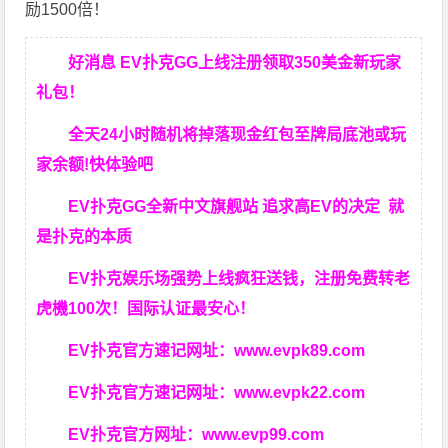
励1500倍！
好消息 EV扑克GG上线注册领取350美金新玩家
礼包！
全天24小时随机将掉落现金红包至牌局底池或玩
家余额!快体验吧
EV扑克GG
全新中文旗舰站
追求高EV
的决定
就
是扑克的本质
EV扑克娱乐场强势上线疯狂送钱，注册免费转老
虎機100次！国际认证最安心！
EV扑克官方速记网址：
www.evpk89.com
EV扑克官方速记网址：
www.evpk22.com
EV扑克官方网址：
www.evp99.com