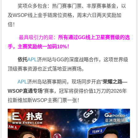
奖项众多包含：热门赛事门票、丰厚赛事基金，以
及WSOP线上金手链席位资格，
周末六日两天奖励加
倍！
最具吸引力的是：
所有通过
GG
线上卫星赛晋级的选
手，主赛奖励统一加码
10%
！
依托
APL
济州站与GG的深度战略合作，这项世界级
顶级赛事资源也正式落地亚洲赛场。
APL
济州岛站赛事期间，现场同步开启“
荣耀之路
—
WSOP
直通专场
”赛事，冠军将获得价值1万刀的2026年
拉斯维加斯WSOP主赛门票一张！