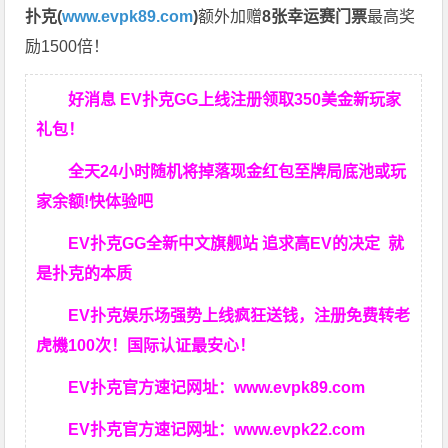
扑克(
www.evpk89.com
)
额外加赠
8张幸运赛门票
最高奖
励1500倍！
好消息 EV扑克GG上线注册领取350美金新玩家
礼包！
全天24小时随机将掉落现金红包至牌局底池或玩
家余额!快体验吧
EV扑克GG
全新中文旗舰站
追求高EV
的决定
就
是扑克的本质
EV扑克娱乐场强势上线疯狂送钱，注册免费转老
虎機100次！国际认证最安心！
EV扑克官方速记网址：
www.evpk89.com
EV扑克官方速记网址：
www.evpk22.com