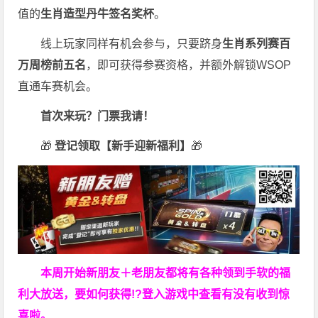
值的
生肖造型丹牛签名奖杯
。
线上玩家同样有机会参与，只要跻身
生肖系列赛百
万周榜前五名
，即可获得参赛资格，并额外解锁WSOP
直通车赛机会。
首次来玩？门票我请！
🎁
登记领取【新手迎新福利】
🎁
本周开始新朋友＋老朋友都将有各种领到手软的福
利大放送，要如何获得!?登入游戏中查看有没有收到惊
喜啦。