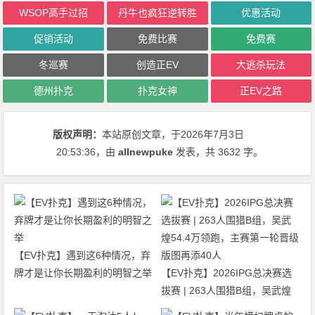
WSOP高手过招
丹牛也疯狂逆转胜
优惠活动
促销活动
免费比赛
免费赛
冬巡赛
创造正EV
大逃杀玩法
德州扑克
扑克女神
正EV之路
版权声明：
本站原创文章，于2026年7月3日
20:53:36
，由
allnewpuke
发表，共 3632 字。
【EV扑克】遇到这6种情况，弃
牌才是让你长期盈利的明智之举
【EV扑克】2026IPG总决赛选
拔赛 | 263人围猎B组，吴武煌
54.4万领跑，主赛第一轮晋级版