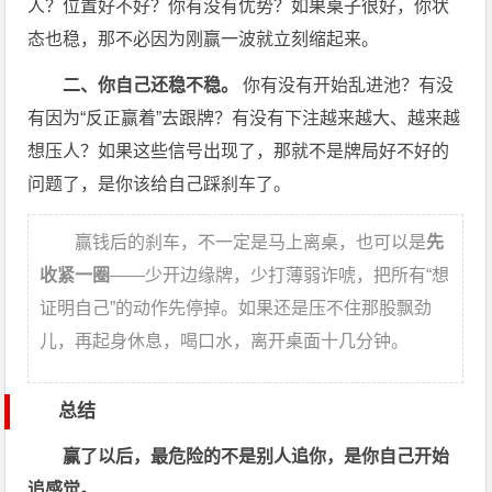
人？位置好不好？你有没有优势？如果桌子很好，你状
态也稳，那不必因为刚赢一波就立刻缩起来。
二、你自己还稳不稳。
你有没有开始乱进池？有没
有因为“反正赢着”去跟牌？有没有下注越来越大、越来越
想压人？如果这些信号出现了，那就不是牌局好不好的
问题了，是你该给自己踩刹车了。
赢钱后的刹车，不一定是马上离桌，也可以是
先
收紧一圈
——少开边缘牌，少打薄弱诈唬，把所有“想
证明自己”的动作先停掉。如果还是压不住那股飘劲
儿，再起身休息，喝口水，离开桌面十几分钟。
总结
赢了以后，最危险的不是别人追你，是你自己开始
追感觉。