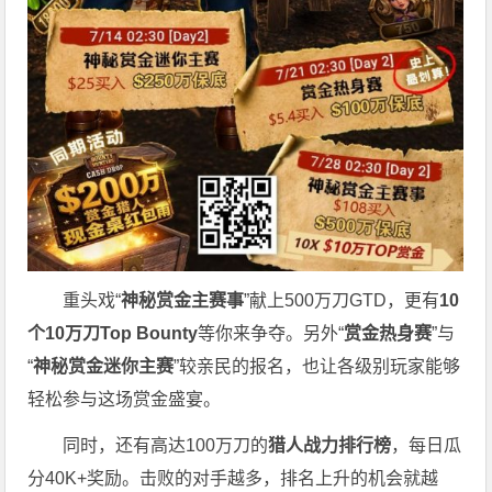
重头戏“
神秘赏金主赛事
”献上500万刀GTD，更有
10
个
10
万刀
Top Bounty
等你来争夺。另外“
赏金热身赛
”与
“
神秘赏金迷你主赛
”较亲民的报名，也让各级别玩家能够
轻松参与这场赏金盛宴。
同时，还有高达100万刀的
猎人战力排行榜
，每日瓜
分40K+奖励。击败的对手越多，排名上升的机会就越