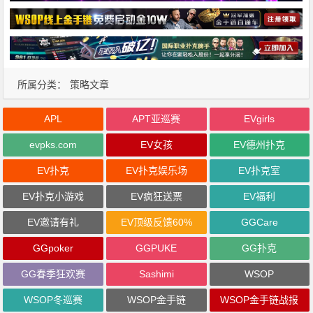
所属分类：
策略文章
APL
APT亚巡赛
EVgirls
evpks.com
EV女孩
EV德州扑克
EV扑克
EV扑克娱乐场
EV扑克室
EV扑克小游戏
EV疯狂送票
EV福利
EV邀请有礼
EV顶级反馈60%
GGCare
GGpoker
GGPUKE
GG扑克
GG春季狂欢赛
Sashimi
WSOP
WSOP冬巡赛
WSOP金手链
WSOP金手链战报