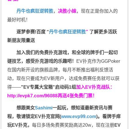
丹牛也疯狂逆转胜
，
决胜小妹
，现在正是你加入的
最好时机！
逐梦参赛!百度 “
丹牛也疯狂逆转胜
”
了解更多
活跃
新朋友限量送
加入我们的免费扑克游戏，和全球的牌手们一起切
磋技艺，感受扑克游戏的乐趣吧！
EV扑克作为GGPoker
在国内新开设的旗舰品牌，每月不断推出福利反馈活
动，现在只要成为EV新用户，达成免费赛任务就可以获
得——
"EV专属大宝箱"启动码1组
加入EV扑克战队：
http://evpk7.com/96088
再送4张免费门票！
想跟美女
Sashimi
一起玩，
想知道最新资讯与赛
程，
敬请锁定EV扑克官网(
www.evp99.com
)。
看牌手痒
玩EV扑克，
每日多场免费赛奖励高达20w，现在注册
EV