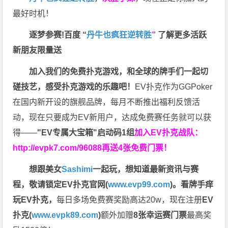
最好时机！
逐梦参赛!百度 “
丹牛也疯狂逆转胜
”
了解更多
活跃
新朋友限量送
加入我们的免费扑克游戏，和全球的牌手们一起切
磋技艺，感受扑克游戏的乐趣吧！
EV扑克作为GGPoker
在国内新开设的旗舰品牌，每月不断推出福利反馈活
动，现在只要成为EV新用户，达成免费赛任务就可以获
得——
"EV专属大宝箱"启动码1组
加入EV扑克战队：
http://evpk7.com/96088
再送4张免费门票！
想跟美女
Sashimi
一起玩，
想知道最新资讯与赛
程，
敬请锁定EV扑克官网(
www.evp99.com
)。
看牌手痒
玩EV扑克，
每日多场免费赛奖励高达20w，现在注册
EV
扑克(
www.evpk89.com
)
额外加赠
8张幸运赛门票
最高奖