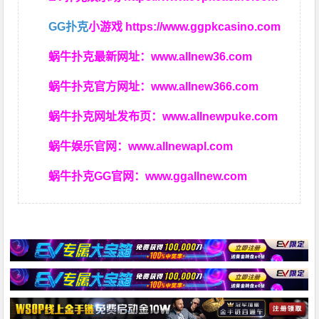
GG扑克
小游戏
https://www.ggpkcasino.com
蜗牛扑克最新网址：
www.allnew36.com
蜗牛扑克官方网址：
www.allnew366.com
蜗牛扑克网址发布页：
www.allnewpuke.com
蜗牛娱乐官网：
www.allnewapl.com
蜗牛扑克GG官网：
www.ggallnew.com