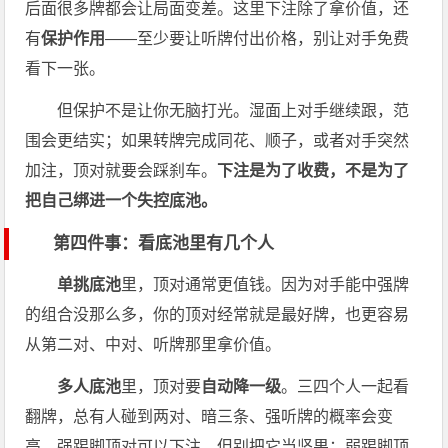
后面很多牌都会让局面变差。这里下注除了拿价值，还
有
保护作用
——至少要让听牌付出价格，别让对手免费
看下一张。
但保护不是让你无脑打光。湿面上对手继续跟，范
围会更结实；如果转牌完成同花、顺子，或者对手突然
加注，顶对就要会踩刹车。
下注是为了收费，不是为了
把自己绑进一个失控底池。
第四件事：看底池里有几个人
单挑底池
里，顶对通常更值钱。因为对手能中强牌
的组合没那么多，你的顶对经常就是最好牌，也更容易
从第二对、中对、听牌那里拿价值。
多人底池
里，顶对要
自动降一级
。三四个人一起看
翻牌，总有人碰到两对、暗三条、强听牌的概率会变
高。强踢脚顶对可以下注，但别把它当坚果；弱踢脚顶