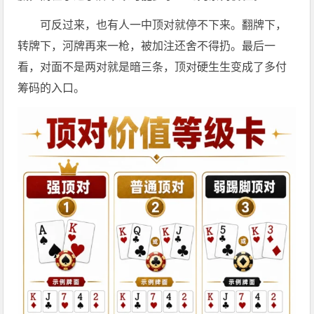
可反过来，也有人一中顶对就停不下来。翻牌下，
转牌下，河牌再来一枪，被加注还舍不得扔。最后一
看，对面不是两对就是暗三条，顶对硬生生变成了多付
筹码的入口。