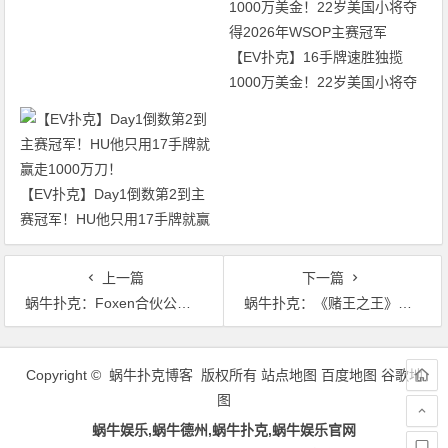
图再添40人
【EV扑克】16手牌速胜独揽
1000万美金！22岁美国小将夺
得2026年WSOP主赛冠军
【EV扑克】Day1倒数第2到主
赛冠军！HU他只用17手牌就赢
走1000万刀！
上一篇
下一篇
蜗牛扑克：Foxen合伙公司被Chamani提起冻结全部资产
蜗牛扑克：《赌王之王》编剧呼吁疫情间考虑下扑克玩家
文
章
Copyright © 蜗牛扑克博客 版权所有
站点地图
百度地图
谷歌地
导
图
航
蜗牛娱乐,蜗牛德州,蜗牛扑克,蜗牛娱乐官网