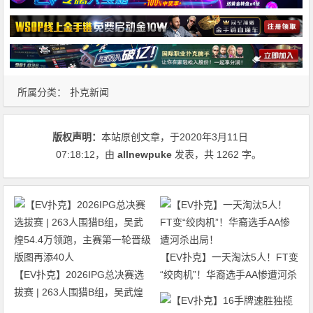
所属分类：
扑克新闻
版权声明：
本站原创文章，于2020年3月11日
07:18:12
，由
allnewpuke
发表，共 1262 字。
【EV扑克】一天淘汰5人！FT变
【EV扑克】2026IPG总决赛选
“绞肉机”！华裔选手AA惨遭河杀
拔赛 | 263人围猎B组，吴武煌
出局！
54.4万领跑，主赛第一轮晋级版