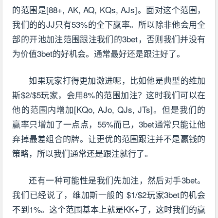
的范围是[88+, AK, AQ, KQs, AJs]。面对这个范围，
我们的的JJ只有53%的全下赢率。所以除非他会用全
部的开池加注范围跟注我们的3bet，否则我们并没有
为价值3bet的好机会。通常最好还是跟注好了。
如果玩家打得更加激进呢，比如他是典型的维加
斯$2/$5玩家，会用8%的范围加注？这时我们可以在
他的范围内增加[KQo, AJo, QJs, JTs]。但是我们的
赢率只增加了一点点，55%而已，3bet通常只能让他
弃掉最差组合的牌。让更优的范围跟注并不是赢钱的
策略，所以我们通常还是跟注就行了。
还有一种可能性是我们先加注，然后对手3bet。
我们已经说了，维加斯一般的 $1/$2玩家3bet的机会
不到1%。这个范围基本上就是KK+了，这时我们的赢