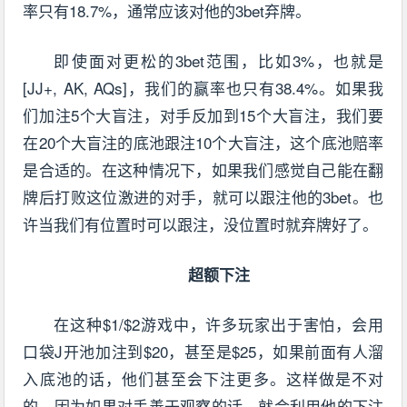
率只有18.7%，通常应该对他的3bet弃牌。
即使面对更松的3bet范围，比如3%，也就是
[JJ+, AK, AQs]，我们的赢率也只有38.4%。如果我
们加注5个大盲注，对手反加到15个大盲注，我们要
在20个大盲注的底池跟注10个大盲注，这个底池赔率
是合适的。在这种情况下，如果我们感觉自己能在翻
牌后打败这位激进的对手，就可以跟注他的3bet。也
许当我们有位置时可以跟注，没位置时就弃牌好了。
超额下注
在这种$1/$2游戏中，许多玩家出于害怕，会用
口袋J开池加注到$20，甚至是$25，如果前面有人溜
入底池的话，他们甚至会下注更多。这样做是不对
的，因为如果对手善于观察的话，就会利用他的下注