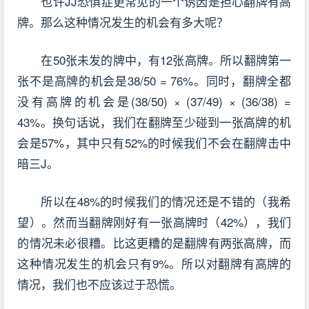
也许JJ恐惧症更常见的一个诱因是担心翻牌有高
牌。那么这种情况发生的机会有多大呢？
在50张未发的牌中，有12张高牌。所以翻牌第一
张不是高牌的机会是38/50 = 76%。同时，翻牌全都
没有高牌的机会是(38/50) × (37/49) × (36/38) =
43%。换句话说，我们在翻牌至少碰到一张高牌的机
会是57%，其中只有52%的时候我们不会在翻牌击中
暗三J。
所以在48%的时候我们的情况还是不错的（我希
望）。然而当翻牌刚好有一张高牌时（42%），我们
的情况未必很糟。比这更糟的是翻牌有两张高牌，而
这种情况发生的机会只有9%。所以对翻牌有高牌的
情况，我们也不应该过于恐慌。