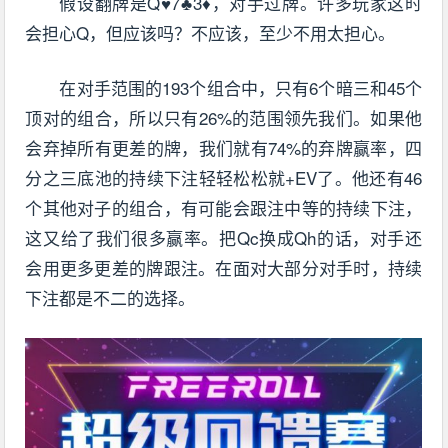
假设翻牌是Q♥7♣3♦，对手过牌。许多玩家这时
会担心Q，但应该吗？不应该，至少不用太担心。
在对手范围的193个组合中，只有6个暗三和45个
顶对的组合，所以只有26%的范围领先我们。如果他
会弃掉所有更差的牌，我们就有74%的弃牌赢率，四
分之三底池的持续下注轻轻松松就+EV了。他还有46
个其他对子的组合，有可能会跟注中等的持续下注，
这又给了我们很多赢率。把Qc换成Qh的话，对手还
会用更多更差的牌跟注。在面对大部分对手时，持续
下注都是不二的选择。