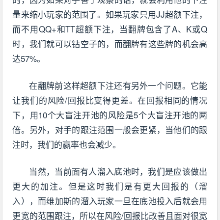
量来缩小玩家的范围了。如果玩家只用JJ超额下注，
而不用QQ+和TT超额下注，当翻牌包含了A、K或Q
时，我们就可以钻空子的，而翻牌有这些牌的机会高
达57%。
在翻牌前这样超额下注还有另外一个问题。它能
让我们的风险/回报比变得更差。在回报相同的情况
下，用10个大盲注开池的风险是5个大盲注开池的两
倍。另外，对手的跟注范围一般会更紧，当他们的跟
注时，我们的赢率也会减少。
当然，当前面有人溜入底池时，我们是应该做出
更大的加注。但是这时我们是有更大回报的（溜
入），而维加斯的溜入玩家一旦在底池投入后就会用
更宽的范围跟注，所以在风险/回报比改善且面对很宽