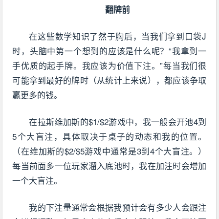
翻牌前
在这些数学知识了然于胸后，当我们拿到口袋J
时，头脑中第一个想到的应该是什么呢？“我拿到一
手优质的起手牌。我应该为价值下注。”每当我们很
可能拿到最好的牌时（从统计上来说），都应该争取
赢更多的钱。
在拉斯维加斯的$1/$2游戏中，我一般会开池4到
5个大盲注，具体取决于桌子的动态和我的位置。
（在维加斯的$2/$5游戏中通常是3到4个大盲注。）
每当前面多一位玩家溜入底池时，我在加注时会增加
一个大盲注。
我的下注量通常会根据我预计会有多少人会跟注