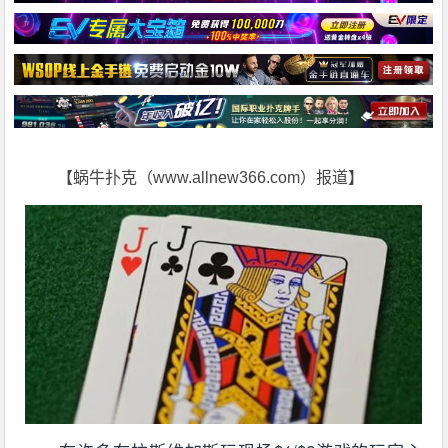
【蜗牛扑克（www.allnew366.com）报道】