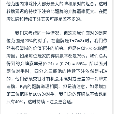
他范围内排除掉大部分最大的牌和顶对的组合。这时
转牌延迟的持续下注会比翻牌的弃牌赢率更大。在翻
牌过牌和持续下注其实可能是差不多的。
我们来考虑同一种情况，但这次我们面对的是两
位范围是20%的对手。在翻牌是T♥7♣3♦时，我们依
然有很清晰的价值下注的机会。但是在Qh-7c-3d的翻
牌圈，如果每位玩家的弃牌赢率都是75%，我们总共
得到的弃牌赢率是(0.74) × (0.74) = 55%。所以面对
两位对手时，四分之三底池的持续下注依然是+EV
的，他们必须交钱才有机会用高对或更差的一对牌来
追牌。K高的翻牌道理相同。但是请注意，如果增加
第三位范围是20%的对手，我们总的弃牌赢率会跌到
只有40%，这时持续下注会更合适。