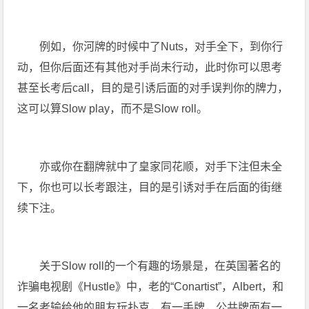
例如，你河牌的时候中了Nuts，对手全下，到你行
动，但你后面还有其他对手尚未行动，此时你可以思考
甚至长考后call，目的是引诱后面的对手误判你的牌力，
这可以算Slow play，而不是Slow roll。
亦或你在翻牌就中了皇家同花顺，对手下注但未全
下，你也可以长考跟注，目的是引诱对手在后面的街继
续下注。
关于Slow roll的一个有趣的场景是，在英国著名的
诈骗电视剧《Hustle》中，老的“Conartist”，Albert，和
一名老输给他的朋友玩扑克，有一手牌，公共牌面有一