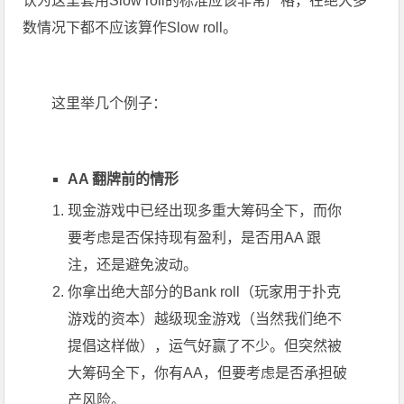
认为这里套用Slow roll的标准应该非常严格，在绝大多
数情况下都不应该算作Slow roll。
这里举几个例子：
AA 翻牌前的情形
现金游戏中已经出现多重大筹码全下，而你
要考虑是否保持现有盈利，是否用AA 跟
注，还是避免波动。
你拿出绝大部分的Bank roll（玩家用于扑克
游戏的资本）越级现金游戏（当然我们绝不
提倡这样做），运气好赢了不少。但突然被
大筹码全下，你有AA，但要考虑是否承担破
产风险。