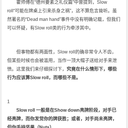
霍师傅在“德州要素之礼仪篇”中曾提到，Slow
roll“可能在牌桌上引来杀身之祸”，这不算危言耸听。虽
然著名的“Dead man hand”事件中没有明确记载，但我们
可以怀疑，有Slow roll类的行为牵涉其中。
但事物都有两面性，Slow roll的确非常令人不齿，
但某些时候也会被滥用，当作一顶大帽子送给对手来泄
愤。这里我们来仔细探讨下，
究竟在什么情形下，哪些
行为应该算Slow roll，而哪些不是。
1
Slow roll 一般是在Show down亮牌阶段，对手已
经亮牌，而你发觉你的牌获胜；或者，对手尚未亮牌，
但你手持坚果（Nuts）