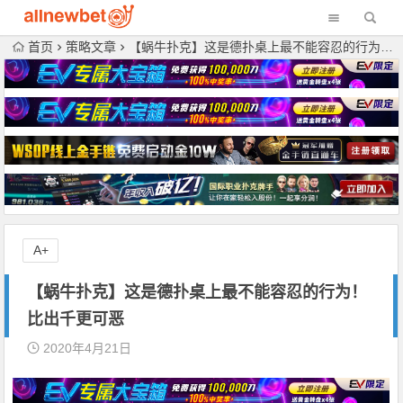
首页
策略文章
【蜗牛扑克】这是德扑桌上最不能容忍的行为！比出千更可恶
A+
【蜗牛扑克】这是德扑桌上最不能容忍的行为！
比出千更可恶
2020年4月21日