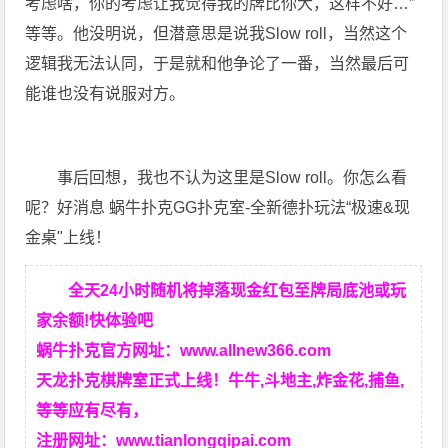
考虑啥，你的考虑让我觉得我的牌比你大，这样不好…”
等等。他没明说，但潜意思是说我Slow roll，当然这个
逻辑我无法认同，于是就和他争论了一番，当然最后可
能谁也没有说服对方。
事后回想，我也不认为这里是Slow roll。你怎么看
呢？好消息 蜗牛扑克GG扑克室-全新德扑玩法“极速&现
金桌"上线！
全天24小时随机将掉落现金红包至牌局底池或玩
家余额!快体验吧
蜗牛扑克官方网址：
www.allnew366.com
天龙扑克棋牌室正式上线！牛牛,斗地主,炸金花,捕鱼,
等等应有尽有，
注册网址：
www.tianlongqipai.com