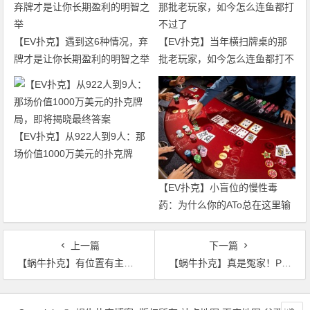
【EV扑克】遇到这6种情况，弃
【EV扑克】当年横扫牌桌的那
牌才是让你长期盈利的明智之举
批老玩家，如今怎么连鱼都打不
过了
【EV扑克】从922人到9人：那
场价值1000万美元的扑克牌
局，即将揭晓最终答案
【EV扑克】小盲位的慢性毒
药：为什么你的ATo总在这里输
钱？
上一篇
下一篇
【蜗牛扑克】有位置有主动权的两人三次下注底池
【蜗牛扑克】真是冤家！Palihapitiya两把牌遭受重创；有惊无险！Elton tsang吊打谈轩成功上岸！
文