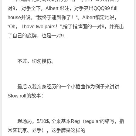
对9， 对手全下，Albert 跟注，对手亮出QQQ99 full
house并说，“我终于逮到你了！“。Albert镇定地说，
“Oh， I have two pairs！”,指了指牌面的一对9，并亮出
了自己的底牌，也是一对9…
不过，切勿模仿。
最后以我亲身经历的一个小插曲作为例子来讲讲
Slow roll的故事：
现场局，5/10$, 全桌基本Reg（regular的缩写，指
常客玩家、老手），这手牌是这样的