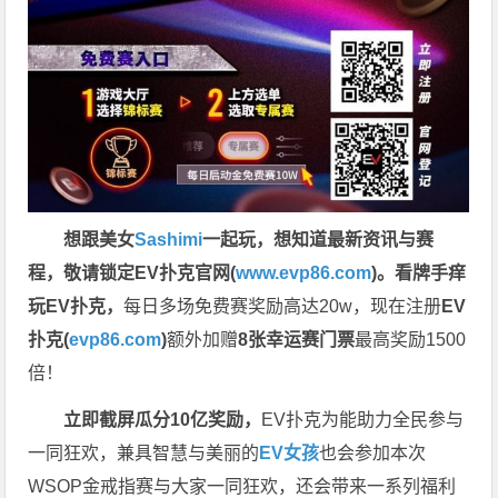
想跟美女
Sashimi
一起玩，
想知道最新资讯与赛
程，
敬请锁定EV扑克官网(
www.evp86.com
)。
看牌手痒
玩EV扑克，
每日多场免费赛奖励高达20w，现在注册
EV
扑克(
evp86.com
)
额外加赠
8张幸运赛门票
最高奖励1500
倍！
立即截屏瓜分10亿奖励，
EV扑克为能助力全民参与
一同狂欢，兼具智慧与美丽的
EV女孩
也会参加本次
WSOP金戒指赛与大家一同狂欢，还会带来一系列福利