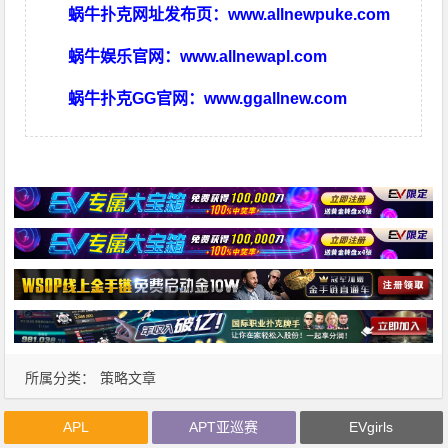
蜗牛扑克网址发布页：
www.allnewpuke.com
蜗牛娱乐官网：
www.allnewapl.com
蜗牛扑克GG官网：
www.ggallnew.com
所属分类：
策略文章
APL
APT亚巡赛
EVgirls