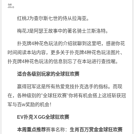
兰。
红桃J为查尔斯七世的侍从拉海亚。
梅花J是阿瑟王故事中的著名骑士兰斯洛特。
扑克牌4种花色玩法的介绍就聊到这里吧，感谢你花
时间阅读本站内容，更多关于扑克牌4种花色玩法图片、
扑克牌4种花色玩法的信息别忘了在本站进行查找喔。
适合各级别玩家的
全球狂欢赛
赢得冠军这是所有热爱竞技扑克选手的指标。而现
在，各种级别的"全球狂欢赛"你将有机会搭上这班斩获冠
军与百w奖励的机会！
EV扑克ＸGG全球狂欢赛
本周重点推荐
赛事名称：
生肖百万赏金金球狂欢赛