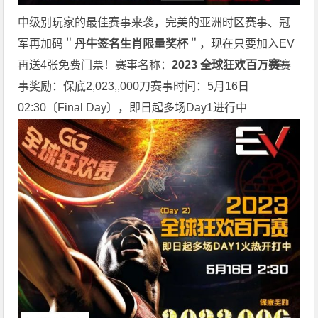
中级别玩家的最佳赛事来袭，完美的亚洲时区赛事、冠
军再加码＂
丹牛签名生肖限量奖杯
＂，现在只要加入EV
再送4张免费门票！赛事名称：
2023 全球狂欢百万赛
赛
事奖励：保底2,023,,000刀赛事时间：5月16日
02:30〔Final Day〕，即日起多场Day1进行中