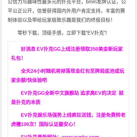
公信力与趣味性最多元的扑克平台，bmm发牌认证，公
平公正公开，信誉获得国内外用户肯定支持，丰富的赛
制体验以及带给玩家极致乐趣是我们的终极目标！
零秒下载，顶级手感，立即下载“EV扑克”!
好消息 EV扑克GG上线注册领取350美金新玩家
礼包！
全天24小时随机将掉落现金红包至牌局底池或玩
家余额!快体验吧
EV扑克GG
全新中文旗舰站
追求高EV
的决定
就
是扑克的本质
EV扑克娱乐场强势上线疯狂送钱，注册免费转老
虎機100次！国际认证最安心！