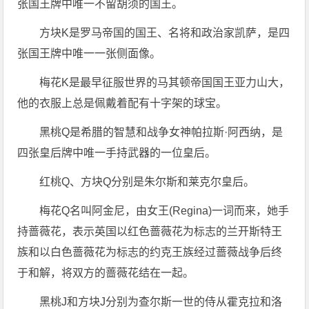
张国王牌中唯一不留胡须的国王。
方块K是罗马帝国的国王、名将和政治家凯萨，是四
张国王牌中唯一一张侧面像。
梅花K是最早征服世界的马其顿帝国国王亚力山大，
他的衣服上总是佩戴着配有十字架的球宝。
黑桃Q是希腊的智慧和战争女神帕拉斯·阿西纳，是
四张皇后牌中唯一手持武器的一位皇后。
红桃Q、方块Q分别是朱尔斯和莱克尔皇后。
梅花Q名叫阿金尼，由女王(Regina)一词而来，她手
持蔷薇花，表示英国以红色蔷薇花为标志的兰开斯特王
族和以白色蔷薇花为标志的约克王族经过蔷薇战争后终
于和解，将双方的蔷薇花结在一起。
黑桃J和方块J分别为查尔斯一世的侍从霍克拉和洛