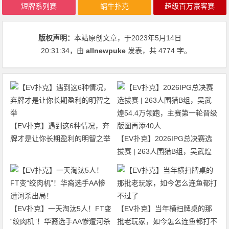
短牌系列赛
蜗牛扑克
超级百万豪客赛
版权声明：
本站原创文章，于2023年5月14日
20:31:34
，由
allnewpuke
发表，共 4774 字。
【EV扑克】遇到这6种情况，弃
牌才是让你长期盈利的明智之举
【EV扑克】2026IPG总决赛选
拔赛 | 263人围猎B组，吴武煌
54.4万领跑，主赛第一轮晋级版
图再添40人
【EV扑克】一天淘汰5人！FT变
【EV扑克】当年横扫牌桌的那
“绞肉机”！华裔选手AA惨遭河杀
批老玩家，如今怎么连鱼都打不