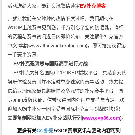
活动送给大家，最新资讯敬请锁定
EV扑克博客
。就让我们在火辣辣的热情下度过吧，我们期待在
WSOP上线赛事见到您，千万别忘了您的防晒乳，详细
的赛程与赛事资讯近日内即将公布，关注蜗牛扑克官方
中文博客(
www.allnewpokerblog.com
)，即可抢先获得第
一手赛事资讯。
EV扑克邀请您与国际高手进行对战！
EV扑克为知名国际GGPOKER授权平台，集结多元的
娱乐体验及赛制并不定时举办独家的赛事活动，致力提
供给亚洲玩家最具趣味性及多元性的扑克赛事平台，国
际bmm发牌认证，信誉获得国内外用户支持与肯定，欢
迎加入蜗牛扑克一同享受与国际扑克高手对战的快感！
立即复制网址加入EV扑克战队行列(
www.evp86.com
)
。
更多有关
GG扑克
WSOP
赛事资讯与活动内容可到