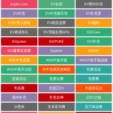
evpks.com
EV女孩
EV德州扑克
EV扑克
EV扑克娱乐场
EV扑克室
EV扑克小游戏
EV疯狂送票
EV福利
EV邀请有礼
EV顶级反馈60%
GGCare
GGpoker
GGPUKE
GG扑克
GG春季狂欢赛
Sashimi
WSOP
WSOP冬巡赛
WSOP金手链
WSOP金手链战报
WSOP高手过招
丹牛也疯狂逆转胜
优惠活动
促销活动
免费比赛
免费赛
冬巡赛
创造正EV
大逃杀玩法
德州扑克
扑克女神
正EV之路
沙西米
生肖系列赛
百万幸运赛