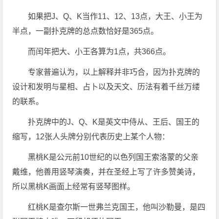
如果把J、Q、K当作11、12、13点，大王、小王为
半点，一副扑克牌的总点数恰好是365点。
而闰年把大、小王各算为1点，共366点。
专家普遍认为，以上解释并非巧合，因为扑克牌的
设计和发明与星相、占卜以及天文、历法有着千丝万缕
的联系。
扑克牌中的J、Q、K是英文中侍从、王后、国王的
缩写，12张人头牌分别代表历史上某个人物：
黑桃K是公元前10世纪的以色列国王索洛蒙的父亲
戴维，他善用竖琴演奏，并在圣经上写了许多赞美诗，
所以黑桃K画面上经常有竖琴图样。
红桃K是查尔斯一世弗兰克国王，他叫沙勒曼，是四