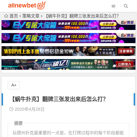
首页
策略文章
【蜗牛扑克】翻牌三张发出来后怎么打？
A+
【蜗牛扑克】翻牌三张发出来后怎么打？
2020年4月28日
摘要
玩德州扑克最重要的一点是，在打牌过程中的每个阶段都能