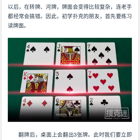
以后，在转牌、河牌，牌面会变得比较复杂，连老手
都经常会搞错。因此，初学扑克的朋友，首先要练习
读牌面。
翻牌后，桌面上会翻出3张牌。此时我们要立即