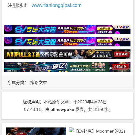
注册网址：
www.tianlongqipai.com
所属分类：
策略文章
版权声明：
本站原创文章，于2020年4月28日
07:43:11
，由
allnewpuke
发表，共 3159 字。