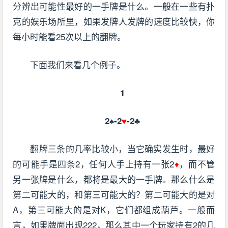
分辨出可能性最好的一手牌是什么。一般在一些有扑
克的娱乐场所里，如果发牌人发牌的速度比较快，你
每小时能看25次以上的翻牌。
下面我们来看几个例子。
1
2♠-2
♥
-2♣
翻牌三条的几率比较小，当它确实发生时，最好
的可能手是四条2，任何人手上持有一张2
♦
，而不管
另一张牌是什么，都将是最大的一手牌。那么什么是
第二可能大的，和第三可能大的？第二可能大的是对
A，第三可能大的是对K，它们都组成葫芦。一般而
言，如果牌面出现222，那么其中一个玩家持有2的几