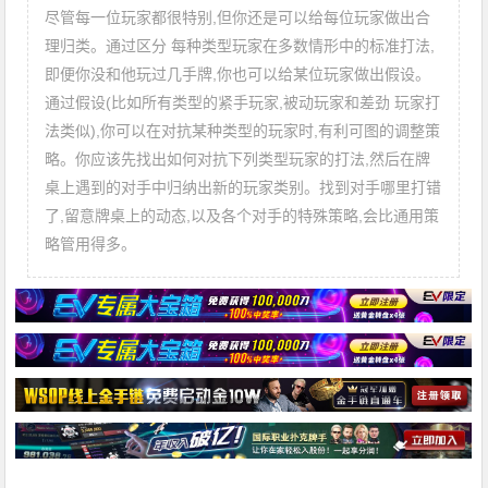
尽管每一位玩家都很特别,但你还是可以给每位玩家做出合
理归类。通过区分 每种类型玩家在多数情形中的标准打法,
即便你没和他玩过几手牌,你也可以给某位玩家做出假设。
通过假设(比如所有类型的紧手玩家,被动玩家和差劲 玩家打
法类似),你可以在对抗某种类型的玩家时,有利可图的调整策
略。你应该先找出如何对抗下列类型玩家的打法,然后在牌
桌上遇到的对手中归纳出新的玩家类别。找到对手哪里打错
了,留意牌桌上的动态,以及各个对手的特殊策略,会比通用策
略管用得多。