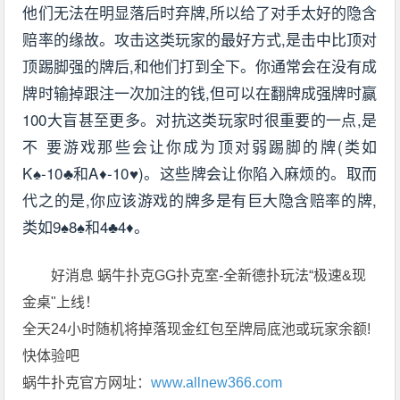
他们无法在明显落后时弃牌,所以给了对手太好的隐含
赔率的缘故。攻击这类玩家的最好方式,是击中比顶对
顶踢脚强的牌后,和他们打到全下。你通常会在没有成
牌时输掉跟注一次加注的钱,但可以在翻牌成强牌时赢
100大盲甚至更多。对抗这类玩家时很重要的一点,是
不 要游戏那些会让你成为顶对弱踢脚的牌(类如
K♠-10♣和A♦-10♥)。这些牌会让你陷入麻烦的。取而
代之的是,你应该游戏的牌多是有巨大隐含赔率的牌,
类如9♠8♠和4♣4♦。
好消息 蜗牛扑克GG扑克室-全新德扑玩法“极速&现
金桌"上线！
全天24小时随机将掉落现金红包至牌局底池或玩家余额!
快体验吧
蜗牛扑克官方网址：
www.allnew366.com