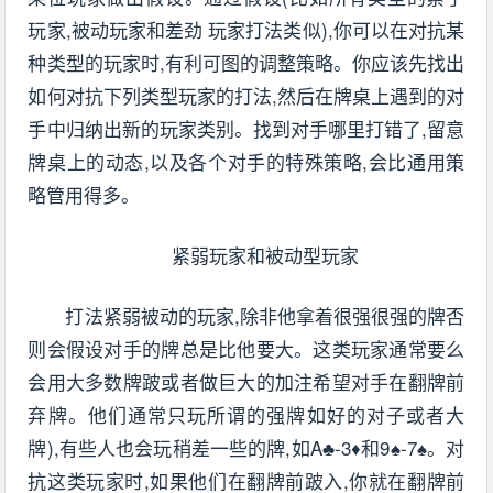
玩家,被动玩家和差劲 玩家打法类似),你可以在对抗某
种类型的玩家时,有利可图的调整策略。你应该先找出
如何对抗下列类型玩家的打法,然后在牌桌上遇到的对
手中归纳出新的玩家类别。找到对手哪里打错了,留意
牌桌上的动态,以及各个对手的特殊策略,会比通用策
略管用得多。
紧弱玩家和被动型玩家
打法紧弱被动的玩家,除非他拿着很强很强的牌否
则会假设对手的牌总是比他要大。这类玩家通常要么
会用大多数牌跛或者做巨大的加注希望对手在翻牌前
弃牌。他们通常只玩所谓的强牌如好的对子或者大
牌),有些人也会玩稍差一些的牌,如A♣-3♦和9♠-7♠。对
抗这类玩家时,如果他们在翻牌前跛入,你就在翻牌前