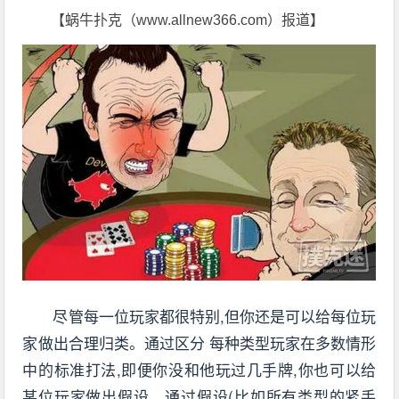
【蜗牛扑克（www.allnew366.com）报道】
尽管每一位玩家都很特别,但你还是可以给每位玩
家做出合理归类。通过区分 每种类型玩家在多数情形
中的标准打法,即便你没和他玩过几手牌,你也可以给
某位玩家做出假设。通过假设(比如所有类型的紧手