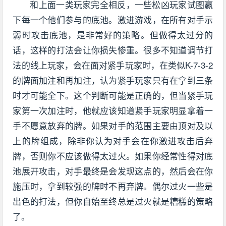
和上面一类玩家完全相反，一些松凶玩家试图赢
下每一个他们参与的底池。激进游戏，在所有对手示
弱时攻击底池，是非常好的策略。但做得太过分的
话，这样的打法会让你损失惨重。很多不知道调节打
法的线上玩家，会在面对紧手玩家时，在类似K-7-3-2
的牌面加注和再加注，认为紧手玩家只有在拿到三条
时才可能全下。这个判断可能是正确的，但当紧手玩
家第一次加注时，他就应该知道紧手玩家明显拿着一
手不愿意放弃的牌。如果对手的范围主要由顶对及以
上的牌组成，除非你认为对手会在你激进攻击后弃
牌，否则你不应该做得太过火。如果你经常性得对底
池展开攻击，对手最终是会发现这点的，然后会在你
施压时，拿到较强的牌时不再弃牌。偶尔过火一些是
出色的打法，但你自始至终总是过火就是糟糕的策略
了。