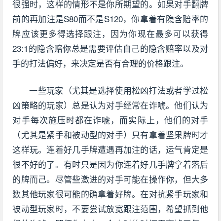
很强时，这样的情形不是你所期望的。如果对手翻牌
前的再加注是S80而不是S120，你拿着有隐含赔率的
牌应该更多得选择跟注，因为你现在最多可以获得
23:1的隐含赔你总是需要评估自己的隐含赔率以及对
手的打法偏好，来决定是否有合理的价格跟注。
一些玩家（尤其是选择使用松凶打法或者学过松
凶策略的玩家）总是认为对手经常在诈唬。他们认为
对手每次施压时都在诈唬，而实际上，他们的对手
（尤其是紧手和被动型的对手）只有拿着坚果牌时才
这样玩。连着好几手牌遭遇再加注的话，运气肯定是
很不好的了。有时只是因为你连着好几手牌拿着落后
的牌而己。尽管些激进的对手可能在操作你，但大多
数其他玩家很可能的确拿着好牌。在对抗紧手玩家和
被动型玩家时，不要尝试放宽跟注范围，希望抓到他