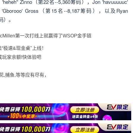
eheh'' Zinno（第22名--5,360筹码），Jon 'havuuuuuc'
 'Gborooo' Gross（第15名--8,187筹码），以及Ryan
2筹码）。
法“极速&现金桌"上线！
或玩家余额!快体验吧
花,捕鱼,等等应有尽有，