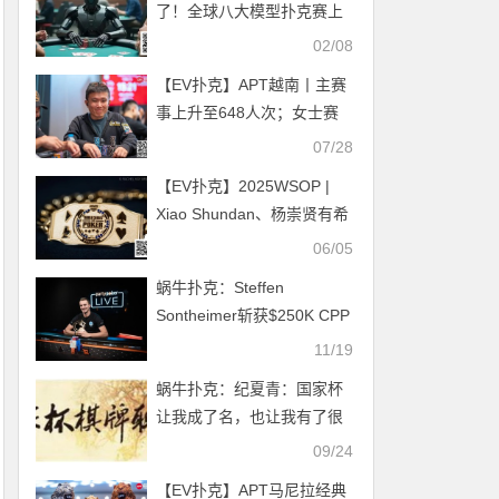
了！全球八大模型扑克赛上
演极限“诈唬”，人类危险
02/08
了？
【EV扑克】APT越南丨主赛
事上升至648人次；女士赛
冠军诞生
07/28
【EV扑克】2025WSOP |
Xiao Shundan、杨崇贤有希
望拿下中国第一金，赛事11
06/05
朱跃奇、翁君分获第三第四
蜗牛扑克：Steffen
Sontheimer斩获$250K CPP
超高额豪客赛冠军！
11/19
蜗牛扑克：纪夏青：国家杯
让我成了名，也让我有了很
多压力
09/24
【EV扑克】APT马尼拉经典