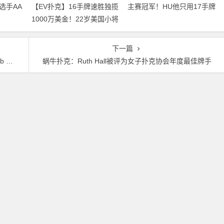
选手AA
【EV扑克】16手牌速胜独揽
主赛冠军！HU他只用17手牌
1000万美金！22岁美国小将
就赢走1000万刀！
夺得2026年WSOP主赛冠军
下一篇
ey
蜗牛扑克：Ruth Hall被评为女子扑克协会年度最佳牌手