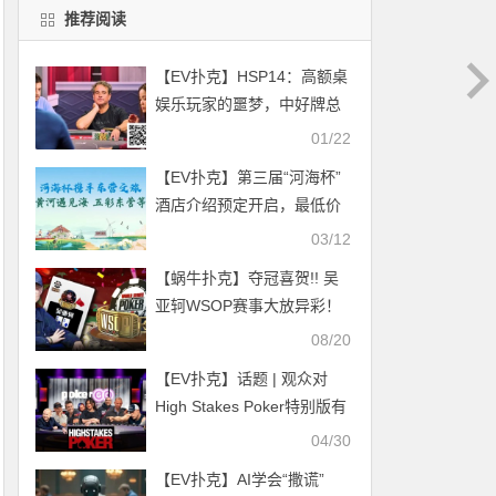
推荐阅读
【EV扑克】HSP14：高额桌
娱乐玩家的噩梦，中好牌总
在最后关头被反超
01/22
【EV扑克】第三届“河海杯”
酒店介绍预定开启，最低价
格住东营最高规格酒店，并
03/12
享酒店每日豪华自助晚宴，
【蜗牛扑克】夺冠喜贺!! 吴
你还在等什么？
亚轲WSOP赛事大放异彩！
谁也不能阻止大哥拿下冠军
08/20
【EV扑克】话题 | 观众对
High Stakes Poker特别版有
何期待
04/30
【EV扑克】AI学会“撒谎”