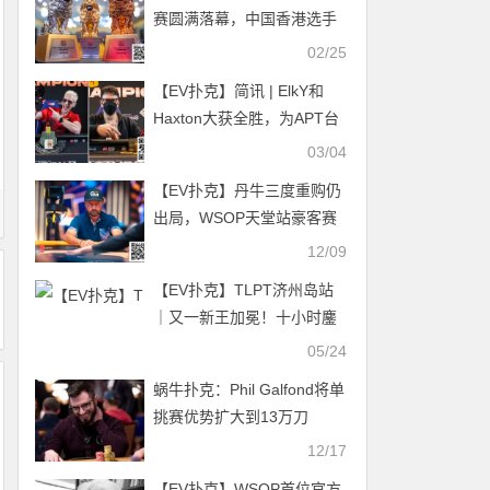
赛圆满落幕，中国香港选手
Jason Chau勇夺赛史最大微
02/25
型主赛冠军！
【EV扑克】简讯 | ElkY和
Haxton大获全胜，为APT台
北站带来明星效应
03/04
【EV扑克】丹牛三度重购仍
出局，WSOP天堂站豪客赛
首日战况激烈
12/09
【EV扑克】TLPT济州岛站
｜又一新王加冕！十小时鏖
战澳大利亚选手Gebissa
05/24
Joshua Alemayehu登顶巡游
蜗牛扑克：Phil Galfond将单
豪客主赛冠军宝座！25K豪
挑赛优势扩大到13万刀
客赛明日拉开战幕
12/17
【EV扑克】WSOP首位官方