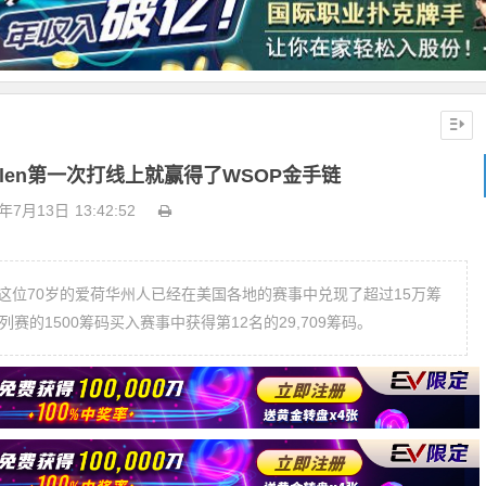
llen第一次打线上就赢得了WSOP金手链
0年7月13日
13:42:52
陌生。这位70岁的爱荷华州人已经在美国各地的赛事中兑现了超过15万筹
赛的1500筹码买入赛事中获得第12名的29,709筹码。