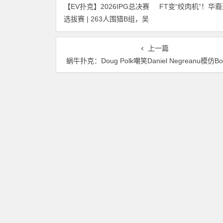
【EV扑克】2026IPG总决赛
FT变“绞肉机”！华裔
选拔赛 | 263人围猎B组，吴
惨遭河杀出局！
武煌54.4万领跑，主赛第一
轮晋级版图再添40人
上一篇
蜗牛扑克：Doug Polk嘲笑Daniel Negreanu模仿Bob Marl