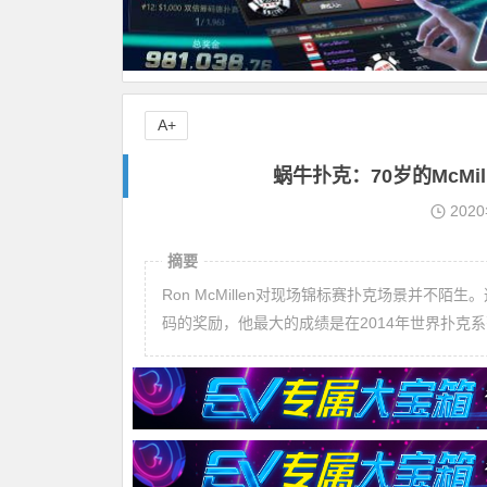
A+
蜗牛扑克：70岁的McMi
202
摘要
Ron McMillen对现场锦标赛扑克场景并不
码的奖励，他最大的成绩是在2014年世界扑克系列