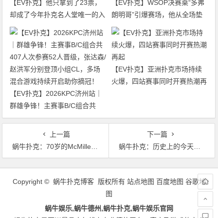
【EV扑克】他只拿到了23票，
【EV扑克】WSOP决赛桌“多弗
却成了今年扑克名人堂唯一的入
朗明哥”引爆赛场，他从全场垫
选者
底打到了冠军争夺者
【EV扑克】亚洲扑克市场持续
火爆，四站赛事同时开赛热潮再
【EV扑克】2026KPC济州站｜
起
群雄争锋！主赛事B/C组合共
407人次参赛52人晋级，张达森/
赵洪军分别登顶小组CL，多场
上一篇
下一篇
混合游戏持续开启助你摘冠！
蜗牛扑克：70岁的McMillen第一次打线上就赢得了WSOP金手链
蜗牛扑克：历史上的今天德州扑克大神Hellmuth 夺得自己的第15条金手链
文
章
Copyright © 蜗牛扑克博客 版权所有
站点地图
百度地图
谷歌地
导
图
航
蜗牛娱乐,蜗牛德州,蜗牛扑克,蜗牛娱乐官网