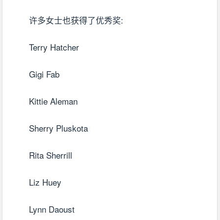
许多女士也获得了优秀奖:
Terry Hatcher
Gigi Fab
Kittie Aleman
Sherry Pluskota
Rita Sherrill
Liz Huey
Lynn Daoust