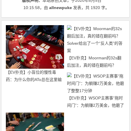
版权声明：
本站原创文章，于2020年8月5日
10:15:58
，由
allnewpuke
发表，共 1920 字。
【EV扑克】Moorman的32s翻
后加注，真的错在翻前吗？
【EV扑克】小盲位的慢性毒
Solver给出了一个“反人类”的答
药：为什么你的ATo总在这里输
案
钱？
【EV扑克】WSOP主赛事“拖时
间门”：为躺赚2万美金，他磨了
整整17分钟