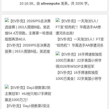
10:16:38
，由
allnewpuke
发表，共 3206 字。
【EV扑克】一天淘汰5人！FT变
【EV扑克】2026IPG总决赛选
“绞肉机”！华裔选手AA惨遭河杀
拔赛 | 263人围猎B组，吴武煌
出局！
54.4万领跑，主赛第一轮晋级版
图再添40人
【EV扑克】16手牌速胜独揽
1000万美金！22岁美国小将夺
得2026年WSOP主赛冠军
【EV扑克】Day1倒数第2到主