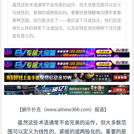
虽然这些术语通常不会完美的运作，但大多数范围可以定义
为线性的、紧缩的或两极化的。重要的是理解每位牌手拿着
拿种范围，因为那决定了——谁应该下注或加注，他们应该
用什么样的频率下注或加注，以及在特定场合哪种下注尺度
是有意义的。
【蜗牛扑克（www.allnew366.com）报道】
虽然这些术语通常不会完美的运作，但大多数范
围可以定义为线性的、紧缩的或两极化的。重要的是