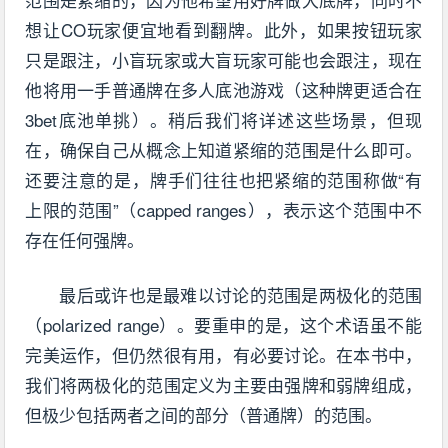
想让CO玩家便宜地看到翻牌。此外，如果按钮玩家
只是跟注，小盲玩家或大盲玩家可能也会跟注，现在
他将用一手普通牌在多人底池游戏（这种牌更适合在
3bet底池单挑）。稍后我们将详述这些场景，但现
在，确保自己从概念上知道紧缩的范围是什么即可。
还要注意的是，牌手们往往也把紧缩的范围称做“有
上限的范围”（capped ranges），表示这个范围中不
存在任何强牌。
最后或许也是最难以讨论的范围是两极化的范围
（polarized range）。要重申的是，这个术语虽不能
完美运作，但仍然很有用，有必要讨论。在本书中，
我们将两极化的范围定义为主要由强牌和弱牌组成，
但极少包括两者之间的部分（普通牌）的范围。