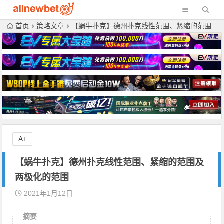
首页
策略文章
【蜗牛扑克】德州扑克线性范围、紧缩的范围及两极化的范围
A+
【蜗牛扑克】德州扑克线性范围、紧缩的范围及
两极化的范围
2021年1月12日
摘要