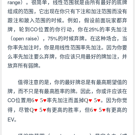
range）。很简单，线性范围就是由所有最好的底牌
组成的范围，它出现在你只有下注和加注范围而没有
跟注和跛入范围的时候。例如，假设前面玩家都弃
牌，轮到CO位置的你行动，你在25%的率先加注
（open raise），75%的时候弃牌。在这种场合，当
你率先加注时，你是用线性范围率先加注。因为你要
么率先加注要么弃牌，你应该只用最好的牌加注，并
放弃所有弱牌。
值得注意的是，你的最好牌总是有最高期望值的
牌，而不只是有最高胜率的牌。因此，你或许应该在
CO位置用
率先加注而盖掉
。因为你觉
6
5
Q
5
♥
♥
♥
♥
得，尽管
有更高的胜率，但
有更高的
Q
5
6
5
♥
♥
♥
♥
EV。